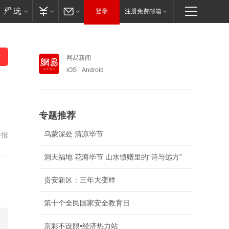
登录
注册免费邮箱
网易新闻
iOS
Android
专题推荐
乌蒙深处 清凉毕节
举报
洞天福地 花海毕节 山水馈赠里的“诗与远方”
贵安新区：三年大变样
第十个全民国家安全教育日
京彩不设限•经济热力站