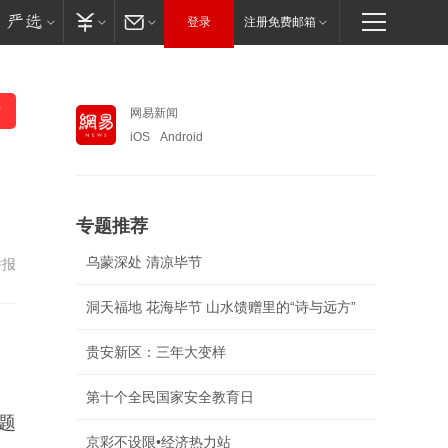
登录
注册免费邮箱
网易新闻
iOS
Android
专题推荐
乌蒙深处 清凉毕节
举报
洞天福地 花海毕节 山水馈赠里的“诗与远方”
贵安新区：三年大变样
第十个全民国家安全教育日
题
京彩不设限•经济热力站