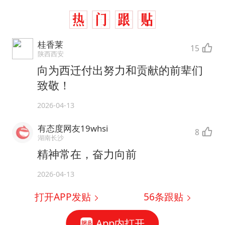
桂香莱
15
陕西西安
向为西迁付出努力和贡献的前辈们
致敬！
2026-04-13
有态度网友19whsi
8
湖南长沙
精神常在，奋力向前
2026-04-13
打开APP发贴
56
条跟贴
App内打开