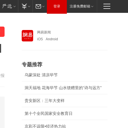
登录
注册免费邮箱
网易新闻
iOS
Android
如
专题推荐
乌蒙深处 清凉毕节
举报
洞天福地 花海毕节 山水馈赠里的“诗与远方”
贵安新区：三年大变样
第十个全民国家安全教育日
京彩不设限•经济热力站