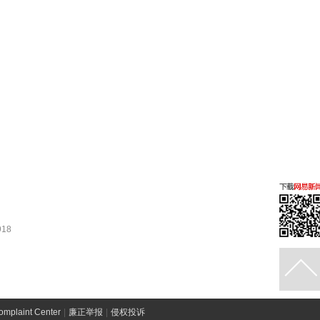
18
laint Center
|
廉正举报
|
侵权投诉