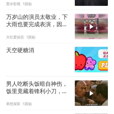
墨水影视
1跟贴
万岁山的演员太敬业，下
大雨也要完成表演，因为
演员要成亲！
大红爱搞笑
1跟贴
天空硬糖消
男人吃断头饭暗自神伤，
饭里竟藏着锋利小刀，命
运就此迎来大反转
果然探影
1跟贴