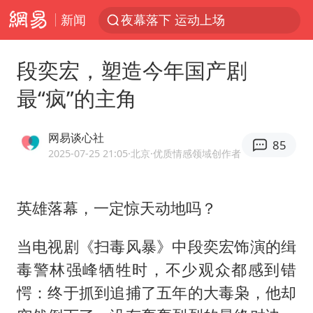
新闻
夜幕落下 运动上场
1岁宝宝碰坏纸巾盒 宝妈被索赔924元
段奕宏，塑造今年国产剧
台风白海豚环流面积近似13个浙江
最“疯”的主角
Meta被判支付5.67亿美元
台风白海豚逼近 暴雨大暴雨来袭
网易谈心社
85
47岁妈妈突然产女 26岁女儿：很震惊
2025-07-25 21:05
·北京
·优质情感领域创作者
OpenAI为免费用户升级GPT-5.6 Luna
英雄落幕，一定惊天动地吗？
日本广岛民众举行游行反对政府行径
实探山东最热的“中国蔬菜之乡”
当电视剧《扫毒风暴》中段奕宏饰演的缉
女子开一天一夜空调后二氧化碳中毒
毒警林强峰牺牲时，不少观众都感到错
台风白海豚最新路径研判来了
愕：终于抓到追捕了五年的大毒枭，他却