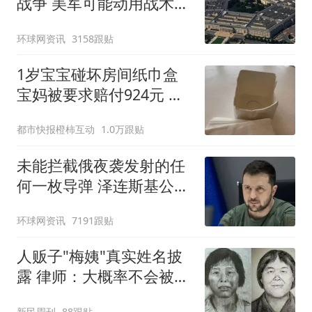
战争 美军可能动用战术核
武器
环球网资讯
3158跟贴
1岁宝宝碰坏房间纸巾盒
宝妈被要求赔付924元 酒
店回应
都市快报橙柿互动
1.0万跟贴
未能拦截俄夜袭发射的任
何一枚导弹 泽连斯基公开
喊话
环球网资讯
7191跟贴
人贩子"梅姨"真实姓名披
露 律师：大概率不会被判
死刑
新民周刊
88跟贴