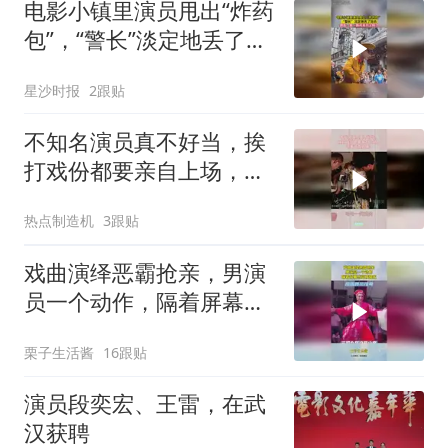
电影小镇里演员甩出“炸药
包”，“警长”淡定地丢了回
去，网友：那一瞬间真的
星沙时报
2跟贴
太帅了
不知名演员真不好当，挨
打戏份都要亲自上场，这
美女真抗揍
热点制造机
3跟贴
戏曲演绎恶霸抢亲，男演
员一个动作，隔着屏幕感
觉被骚扰
栗子生活酱
16跟贴
演员段奕宏、王雷，在武
汉获聘