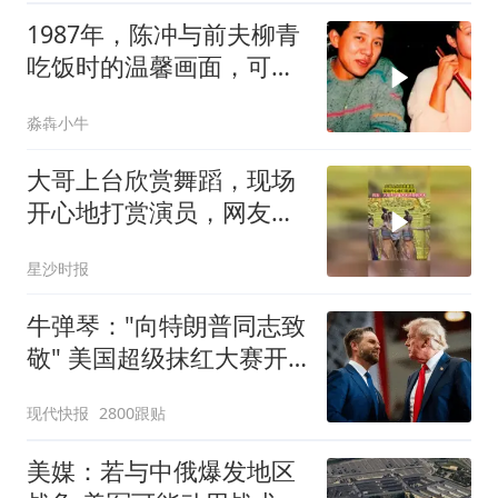
1987年，陈冲与前夫柳青
吃饭时的温馨画面，可惜
两人的婚姻仅维持了4年
淼犇小牛
大哥上台欣赏舞蹈，现场
开心地打赏演员，网友：
大哥不仅懂艺术还尊敬艺
星沙时报
术
牛弹琴："向特朗普同志致
敬" 美国超级抹红大赛开
始了
现代快报
2800跟贴
美媒：若与中俄爆发地区