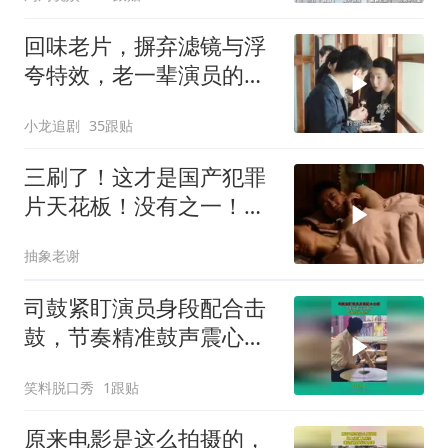
回味老片，摒弃滤镜与浮
夸特效，老一辈演员的表
演才最戳人心
小龙追剧
35跟贴
三刷了！这才是国产犯罪
片天花板！没有之一！人
性经不起考验！
抽象老谢
司鼓紧盯演员身段配合击
鼓，节奏精准鼓声震心，
艺术成分太高了！
笑料脱口秀
1跟贴
原来电影是这么拍摄的，