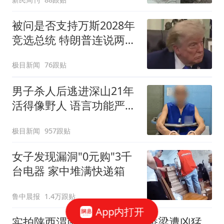
被问是否支持万斯2028年
竞选总统 特朗普连说两
个"NO"
极目新闻
76跟贴
男子杀人后逃进深山21年
活得像野人 语言功能严重
退化
极目新闻
957跟贴
女子发现漏洞"0元购"3千
台电器 家中堆满快递箱
鲁中晨报
1.4万跟贴
App内打开
实拍陕西渭南桥峪水库现状 桥梁遭凶猛