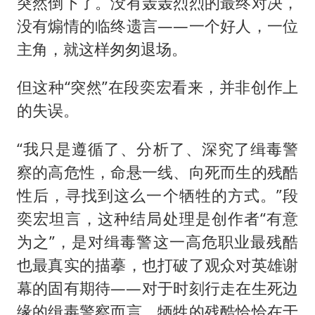
船舶避风项目停工 多地全力防台风
突然倒下了。没有轰轰烈烈的最终对决，
没有煽情的临终遗言——一个好人，一位
粉笔发布“自曝式”公开信
主角，就这样匆匆退场。
现代版摸金校尉落网查获400多枚古币
哈尔滨暴雨饭店门挡积水
但这种“突然”在段奕宏看来，并非创作上
服务实体经济 财政金融打出组合拳
的失误。
男子结婚8年发现3个女儿均非亲生
“我只是遵循了、分析了、深究了缉毒警
奋进开新局 实干挑大梁
察的高危性，命悬一线、向死而生的残酷
性后，寻找到这么一个牺牲的方式。”段
奕宏坦言，这种结局处理是创作者“有意
为之”，是对缉毒警这一高危职业最残酷
也最真实的描摹，也打破了观众对英雄谢
幕的固有期待——对于时刻行走在生死边
缘的缉毒警察而言，牺牲的残酷恰恰在于