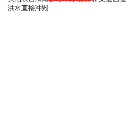
洪水直接冲毁
爆料视频
一对男女在舞厅里搂在一起 女方被男方
摸屁股一脸陶醉
青蛙视频
女孩在海边被章鱼吸住脚拔不掉 吓得哭
喊：不要不要
火炼树
男子见美女身材姣好大喊"太喜欢了" 上前
合影还上手了