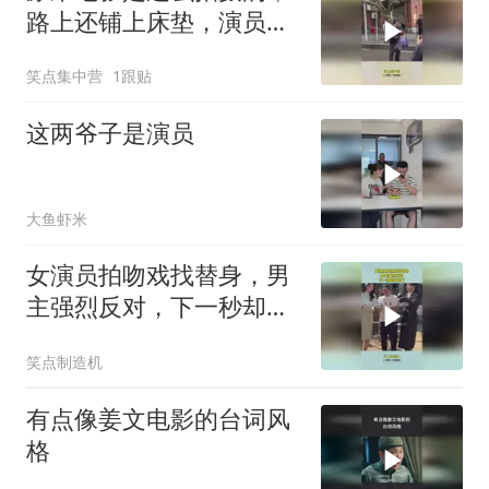
路上还铺上床垫，演员们
真是娇生惯养
笑点集中营
1跟贴
这两爷子是演员
大鱼虾米
女演员拍吻戏找替身，男
主强烈反对，下一秒却打
脸了！
笑点制造机
有点像姜文电影的台词风
格