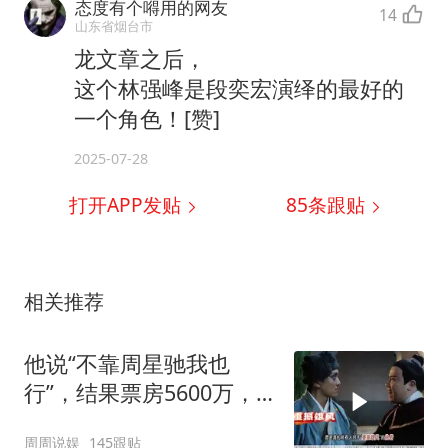
态度有个嘚用的网友
14
山东省烟台市
龙文章之后，
这个林强峰是段奕宏演绎的最好的
一个角色！[赞]
2025-07-28
打开APP发贴
85
条跟贴
相关推荐
他说“不靠周星驰我也
行”，结果票房5600万，
豆瓣4.0
周周说娱
145跟贴