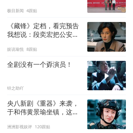
极目新闻
4跟贴
《藏锋》定档，看完预告
我想说：段奕宏把公安剧
的大门踹烂了
娱说瑜悦
8跟贴
全剧没有一个孬演员！
锌之助吖
央八新剧《重器》来袭，
于和伟黄景瑜坐镇，这回
段奕宏有对手了
洲洲影视娱评
120跟贴