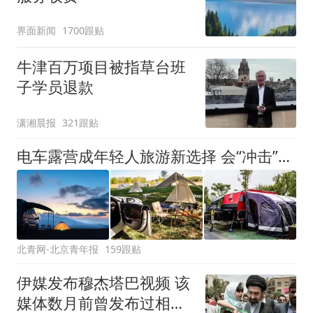
界面新闻
1700跟贴
牛津百万项目被指草台班
子学员退款
潇湘晨报
321跟贴
电车露营成年轻人旅游新选择 会“冲击”传统住宿业吗？
北青网-北京青年报
159跟贴
伊媒发布穆杰塔巴视频 该
媒体数月前曾发布过相似