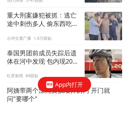
现代快报
5741跟贴
重大刑案嫌犯被抓：逃亡
途中刺伤多人 偷东西吃被
发现
台州交通广播
1.6万跟贴
泰国男团前成员失踪后遗
体在河中发现 包内现20公
斤砖
红星新闻
89跟贴
App内打开
阿姨带两个漂亮女孩敲开房门 开门就
问"要哪个"
鹰眼看看
网友带娃旅游开了个双人间 没想到孩