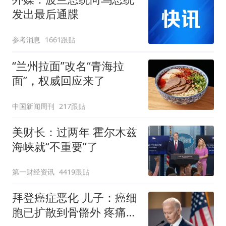
发出最后通牒
参考消息
1661跟贴
“兰州拉面”改名“青海拉
面”，权威回应来了
中国新闻周刊
217跟贴
美财长：过两年 霍尔木兹
海峡就“不重要”了
第一财经资讯
4419跟贴
拜登癌症恶化 儿子：癌细
胞已扩散到骨骼外 疼痛难