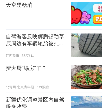
天空硬糖消
自驾游客反映辉腾锡勒草
原周边有车辆轮胎被扎，
修理店铺换胎价格高达千
江西晨报
582跟贴
元，官方发布情况通报
费大厨“塌房”了？
北青网-北京青年报
239跟贴
新疆优化调整景区内自驾
服务收费