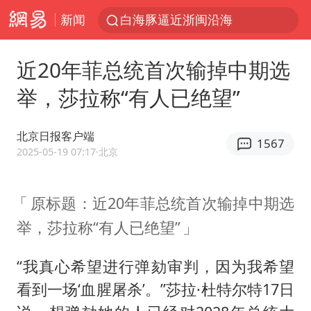
新闻
白海豚逼近浙闽沿海
国足U17与阿森纳决赛取消 并列冠军
近20年菲总统首次输掉中期选
王艺迪2-4不敌张本美和止步4强
举，莎拉称“有人已绝望”
“白海豚”来了！第一批飞机已绑好
白海豚5次眼壁置换
北京日报客户端
1567
王艺迪无缘横滨赛决赛
2025-05-19 07:17
·北京
杭州部分地铁高架段临时停运
原标题：近20年菲总统首次输掉中期选
2025年小学教师减少13.19万
举，莎拉称“有人已绝望”
浙江海域将现5到8米巨浪到狂浪
武契奇会见泽连斯基有何意图
“我真心希望进行弹劾审判，因为我希望
上海大部迎大暴雨
看到一场‘血腥屠杀’。”莎拉·杜特尔特17日