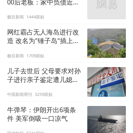
00后老板：家中负债近两
亿
极目新闻
1444跟贴
网红霸占无人海岛进行改
造 改名为"锤子岛"插上旗
帜
极目新闻
1709跟贴
儿子去世后 父母要求对孙
子进行亲子鉴定遭儿媳拒
绝
中国新闻周刊
3259跟贴
牛弹琴：伊朗开出6项条
件 美军倒吸一口凉气