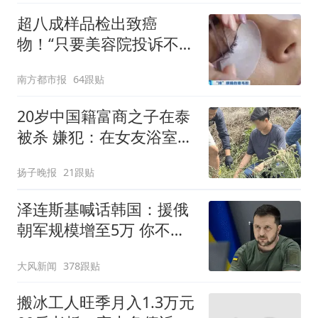
超八成样品检出致癌
物！“只要美容院投诉不
多，店家就不会更换产品”
南方都市报
64跟贴
20岁中国籍富商之子在泰
被杀 嫌犯：在女友浴室发
现他
扬子晚报
21跟贴
泽连斯基喊话韩国：援俄
朝军规模增至5万 你不担
心吗
大风新闻
378跟贴
搬冰工人旺季月入1.3万元