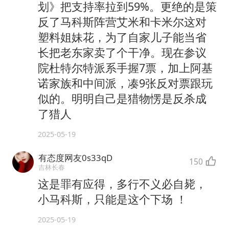
划》把支持率拉到59%。更绝的是策
反了马科斯阵营艾米和卡米尔这对
塑料姐妹花，为了自家儿子能当省
长把老东家卖了个干净。现在参议
院杜特尔特派系手握7票，加上阿基
诺家族和中间派，凑9张反对票跟玩
似的。明明自己是猎物愣是反杀成
了猎人
2025-05-19
有态度网友0s33qD
150
吉林长春
这是罪有应得，多行不义必自毙，
小马科斯，只能是这个下场 ！
2025-05-19