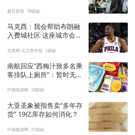
片段
极目新闻
78跟贴
马克西：我会帮助布朗融
入费城社区 这座城市会非
常欢迎他
北青网-北京青年报
2跟贴
南航回应“西梅汁致多名乘
客排队上厕所”：暂时无法
核查是否发放西梅汁
中国能源网
28跟贴
大亚圣象被指售卖“多年存
货” 19亿库存如何消化？
中国能源网
27跟贴