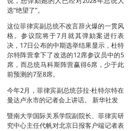
说，想弹劾她的人已经对2028年总统大
《龙餐馆》 冲奖
选“绝望了”。
《披荆斩棘2026》阵容官宣
“伊斯兰版北约”出现
这位菲律宾副总统不改言辞火爆的一贯风
伯克希尔净买入约200亿美元股票
格。参议院将于7月就其弹劾案进行表
决，17日公布的中期选举结果显示，杜特
以军士兵把枪口对准中国记者
尔特阵营拿下了改选的12席参议员中的5
构建更高水平的全民健身公共服务体系
席，而总统马科斯阵营赢得6席，少于此
前预测的7至8席。
今年2月，菲律宾副总统莎拉·杜特尔特在
曼达卢永市的记者会上讲话。 新华社发
暨南大学国际关系学院副院长、菲律宾研
究中心主任代帆对北京日报客户端记者表