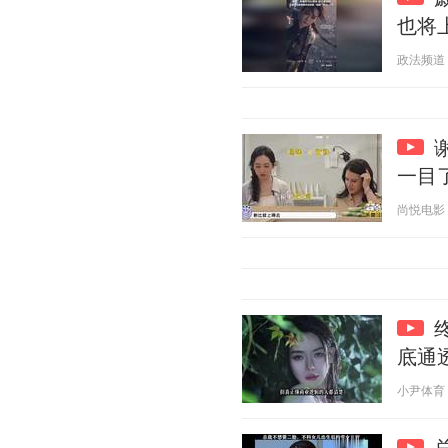
也将
政法频道 20
一目
尚悦电影 20
底通
小尹体育 20