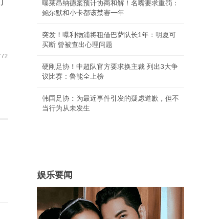
们
曝莱昂纳德案预计协商和解！名嘴要求重罚：
鲍尔默和小卡都该禁赛一年
突发！曝利物浦将租借巴萨队长1年：明夏可
买断 曾被查出心理问题
72
硬刚足协！中超队官方要求换主裁 列出3大争
议比赛：鲁能全上榜
韩国足协：为最近事件引发的疑虑道歉，但不
当行为从未发生
娱乐要闻