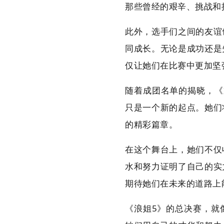
那些曾经的艰辛、挑战和
此外，选手们之间的友谊
同成长。无论是成功还是
仅让她们在比赛中更加坚
随着成团名单的揭晓，《
只是一个新的起点。她们
的精彩篇章。
在这个舞台上，她们不仅
水和努力证明了自己的实
期待她们在未来的道路上
《浪姐5》的总决赛，就