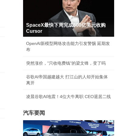
SpaceX最快下周完成600亿美元收购
Cursor
OpenAI新模型网络攻击能力引发警惕 延期发
布
突然涨价，"只收电费钱"的梁文锋，变了吗
谷歌AI帝国越建越大 打江山的人却开始集体
离开
凌晨谷歌AI地震！4位大牛离职 CEO退居二线
汽车要闻