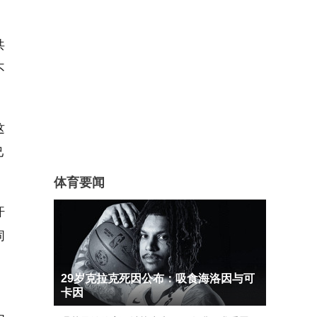
共
不
这
己
体育要闻
汗
同
29岁克拉克死因公布：吸食海洛因与可
。
卡因