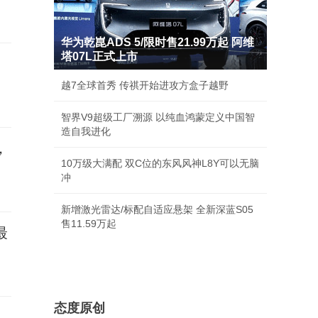
华为乾崑ADS 5/限时售21.99万起 阿维
塔07L正式上市
越7全球首秀 传祺开始进攻方盒子越野
智界V9超级工厂溯源 以纯血鸿蒙定义中国智
造自我进化
，
10万级大满配 双C位的东风风神L8Y可以无脑
冲
新增激光雷达/标配自适应悬架 全新深蓝S05
售11.59万起
最
态度原创