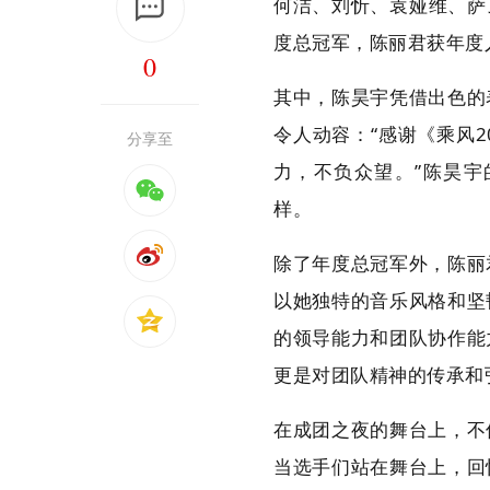
何洁、刘忻、袁娅维、萨顶顶
度总冠军，陈丽君获年度
0
其中，陈昊宇凭借出色的
令人动容：“感谢《乘风
分享至
力，不负众望。”陈昊
样。
除了年度总冠军外，陈丽
以她独特的音乐风格和坚
的领导能力和团队协作能
更是对团队精神的传承和
在成团之夜的舞台上，不
当选手们站在舞台上，回