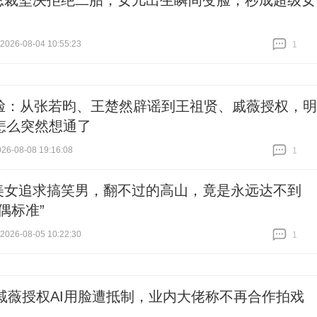
总裁坚决拒绝二胎，女儿出生瞬间变脸，秒成超级女
26-08-04 10:55:23
1
跟贴
1
卖脸：从张若昀、王楚然辟谣到王祖贤、戚薇授权，明
怎么突然想通了
6-08-08 19:16:08
1
跟贴
1
美女追求搞笑男，翻不过的高山，竟是永远达不到
偶标准”
26-08-05 10:22:30
1
跟贴
1
岁戚薇授权AI用脸遭抵制，业内大佬称不再合作拍戏