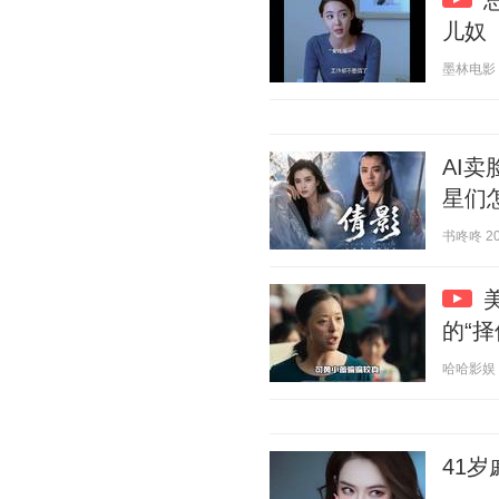
儿奴
墨林电影 20
AI
星们
书咚咚 202
的“择
哈哈影娱 20
41