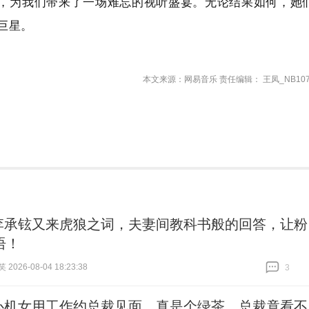
，为我们带来了一场难忘的视听盛宴。无论结果如何，她
巨星。
本文来源：网易音乐 责任编辑： 王凤_NB107
李承铉又来虎狼之词，夫妻间教科书般的回答，让粉
语！
026-08-04 18:23:38
3
跟贴
3
心机女用工作约总裁见面，真是个绿茶，总裁竟看不