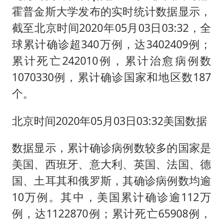
国防部：中国军队坚决反制任何闹海挑衅图谋
霍普金斯大学发布的实时统计数据显示，
百花奖开幕式
截至北京时间2020年05月03日03:32，全
东航：国内客票提前14天免费退改
球累计确诊超340万例，达3402409例；
38岁演员求职万岁山NPC成功
累计死亡242010例，累计治愈病例数
1070330例，累计确诊国家和地区数187
我国外贸延续良好增长态势
个。
“新疆阿勒泰八月能滑雪”不实
日本试射“战斧”导弹，国防部回应
北京时间2020年05月03日03:32美国数据
夯实基础开新局
数据显示，累计确诊病例数较多的国家是
美国、西班牙、意大利、英国、法国、德
国、土耳其和俄罗斯，其确诊病例数均逾
10万例。其中，美国累计确诊逾112万
例，达1122870例；累计死亡65908例，