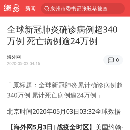
新闻
泉州市委书记张毅恭被查
“电影+”如何激发千亿级消费新活力？
全球新冠肺炎确诊病例超340
台风白海豚实时路径
万例 死亡病例逾24万例
全球首个长时储能一体化产业园量产
陈垣宇0-3张禹珍 国乒男单全军覆没
海外网
0
中巨芯：上半年归母净利润1405.77万元
2020-05-03 04:16
四川宜宾市高县4.9级地震致1人死亡
原标题：全球新冠肺炎累计确诊病例超
中国女篮70-67险胜尼日利亚女篮
340万例 累计死亡病例逾24万例
名创优品回应女子吐槽内裤质量差
胜宏科技：股票交易异常波动
北京时间2020年05月03日03:32全球数据
秋天的第一杯奶茶到底有多火
【海外网5月3日|战疫全时区】
美国约翰·