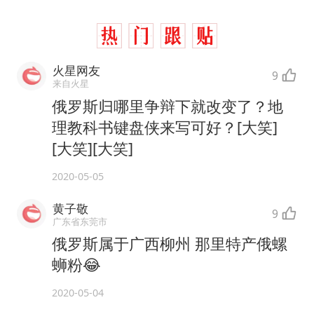
火星网友
9
来自火星
俄罗斯归哪里争辩下就改变了？地
理教科书键盘侠来写可好？[大笑]
[大笑][大笑]
2020-05-05
黄子敬
9
广东省东莞市
俄罗斯属于广西柳州 那里特产俄螺
蛳粉😂
2020-05-04