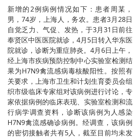
美将每月供乌爱国者拦截导弹
新增的2例病例情况如下：患者周某，
国足U17与阿森纳决赛取消 并列冠军
男，74岁，上海人，务农。患者3月28日
暑期研学游升温 在旅途中增长知识
自觉乏力、气促、发热，于3月31日前往
猫咪过火把节被抹成黑猫
奉贤区中医医院就诊，4月5日转入华东医
宝妈给四胞胎取名平安喜乐
院就诊，诊断为重症肺炎。4月6日上午，
经上海市疾病预防控制中心实验室检测结
构建更高水平的全民健身公共服务体系
果为H7N9禽流感病毒核酸阳性。按照有
暴雨预报为何有时感觉不准
关要求，上海市卫生和计划生育委员会组
总书记点赞的非遗苗绣焕发新生机
织市级临床专家组对该病例进行讨论，专
家依据病例的临床表现、实验室检测和流
行病学调查资料，诊断该病例为人感染
H7N9禽流感确诊病例。经调查，该病例
的密切接触者共有5人，截至目前均未发