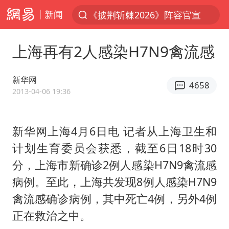
新闻
《披荆斩棘2026》阵容官宣
夏日经济乘热而上 消费市场向新而行
上海再有2人感染H7N9禽流感
白海豚对华东华北影响会大于巴威
于东来回应胖东来近25年老店年底关闭
新华网
4658
以拒绝“和平委员会”的加沙和平计划
2013-04-06 19:36
浙江省甬江发生2026年第1号洪水
新华网上海4月6日电 记者从上海卫生和
全球最大级别运输船通过长江大桥
计划生育委员会获悉，截至6日18时30
白海豚北上或致京津冀暴雨
分，上海市新确诊2例人感染H7N9禽流感
上海全力守护市民“菜篮子”
病例。至此，上海共发现8例人感染H7N9
上门女婿出轨女邻居多年被判重婚罪
禽流感确诊病例，其中死亡4例，另外4例
香港刷新1884年以来最高气温纪录
正在救治之中。