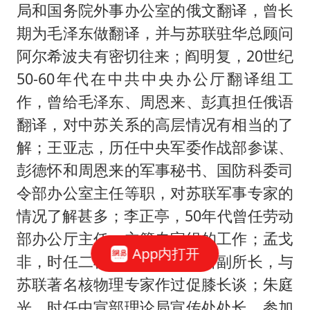
局和国务院外事办公室的俄文翻译，曾长
期为毛泽东做翻译，并与苏联驻华总顾问
阿尔希波夫有密切往来；阎明复，20世纪
50-60年代在中共中央办公厅翻译组工
作，曾给毛泽东、周恩来、彭真担任俄语
翻译，对中苏关系的高层情况有相当的了
解；王亚志，历任中央军委作战部参谋、
彭德怀和周恩来的军事秘书、国防科委司
令部办公室主任等职，对苏联军事专家的
情况了解甚多；李正亭，50年代曾任劳动
部办公厅主任，主管专家组的工作；孟戈
App内打开
非，时任二机部原子能研究所副所长，与
苏联著名核物理专家作过促膝长谈；朱庭
光，时任中宣部理论局宣传处处长，参加