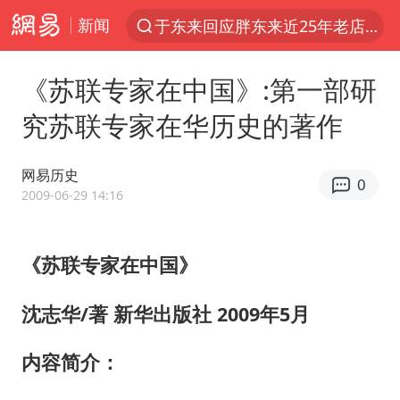
新闻
于东来回应胖东来近25年老店年底关闭
上半年我国经营主体结构持续优化
《苏联专家在中国》:第一部研
《披荆斩棘2026》阵容官宣
究苏联专家在华历史的著作
陈幸同2比4张本美和 国乒双线丢冠
白海豚北上或致京津冀暴雨
网易历史
0
美将每月供乌爱国者拦截导弹
2009-06-29 14:16
新疆一婚礼线上邀请引热议
《苏联专家在中国》
《龙餐馆》 冲奖
上门女婿出轨女邻居多年被判重婚罪
沈志华/著 新华出版社 2009年5月
香港刷新1884年以来最高气温纪录
内容简介：
国足U17与阿森纳决赛取消 并列冠军