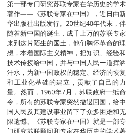
构建更高水平的全民健身公共服务体系
第一部专门研究苏联专家在华历史的学术
世界第1特鲁姆普斯诺克中国赛一轮游
著作——《苏联专家在中国》，近日由新
华出版社出版发行。20世纪40年代末，伴
云南一男子胃中取出180颗铁钉
随着新中国的诞生，成千上万的苏联专家
景区回应“麦积山石窟看完需2000元”
来到这片陌生的国土，他们胸怀革命的理
曹颖儿子首次演长剧
想，本着国际主义精神，把知识、经验和
以军士兵把枪口对准中国记者
技术传授给中国，并与中国人民一道挥洒
全球最大级别运输船通过长江大桥
汗水，为新中国政权的稳定、经济的恢复
奋力开创中国式现代化建设新局面
和工业化基础的建立，贡献了自己的力
量。然而，1960年7月，苏联政府一纸命
令，所有的苏联专家突然撤退回国，给中
国人民及其建设事业留下了众多困难和无
限遗憾。《苏联专家在中国》就是一部专
门研究苏联顾问和专家在华历史的学术著