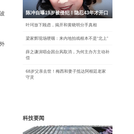
陈冲自曝19岁被侵犯！隐忍43年才开口
波
叶珂放下顾虑，揭开和黄晓明分手真相
梁家辉现场哽咽：来内地拍戏根本不是“北上”
外
薛之谦演唱会因台风取消，为何主办方主动补
偿
68岁父亲去世！梅西和妻子抵达阿根廷老家
守灵
科技要闻