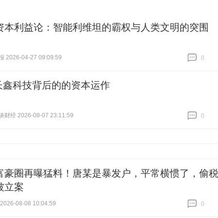
资本利益论：智能利维坦的霸权与人类文明的突围
026-04-27 09:09:59
0
跟贴
0
长鑫科技背后的的资本运作
经 2026-08-07 23:11:59
0
跟贴
0
富豪圈再曝猛料！唐某是暴发户，平常横惯了，偷
被立案
26-08-08 10:04:59
0
跟贴
0