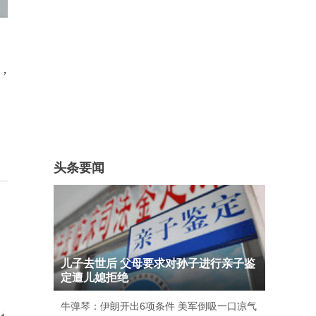
，
头条要闻
儿子去世后 父母要求对孙子进行亲子鉴
定遭儿媳拒绝
牛弹琴：伊朗开出6项条件 美军倒吸一口凉气