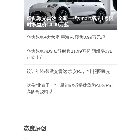
增配激光雷达 全新一代smart精灵1号限
时权益价14.99万起
华为乾崑+大六座 星海V6预售8.99万元起
华为乾崑ADS 5/限时售21.99万起 阿维塔07L
正式上市
设计年轻/带激光雷达 埃安Ray 7申报图曝光
这是"北京卫士"！星钽5X或搭载华为ADS Pro
高阶驾驶辅助
税
态度原创