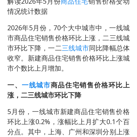
OpenAI为免费用户升级GPT-5.6 Luna
解读2026年5月份
商品住宅
销售价格变动
情况统计数据
粉笔发布“自曝式”公开信
女子利用漏洞0元薅走3000多件家电
2026年5月份，70个大中城市中，一线城
深圳地面沉降致车辆损坏系谣言
市商品住宅销售价格环比上涨，二三线城
我国编制完成新版全月地质图
市环比下降，一二
三线城市
同比降幅总体
收窄。新建商品住宅销售价格环比上涨城
现代版摸金校尉落网查获400多枚古币
市个数比上月增加。
毛宁转发梯田音乐会视频海外网友赞叹
奋进开新局 实干挑大梁
一、
一线城市
商品住宅销售价格环比上
涨，二三线城市环比下降
5月份，一线城市新建商品住宅销售价格
环比上涨0.2%，涨幅比上月扩大0.1个百
分点。其中，上海、广州和深圳分别上涨