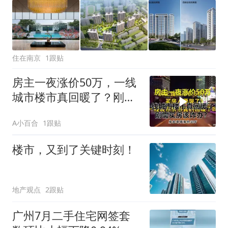
住在南京
1跟贴
房主一夜涨价50万，一线
城市楼市真回暖了？刚需
买房该咋办？
A小百合
1跟贴
楼市，又到了关键时刻！
地产观点
2跟贴
广州7月二手住宅网签套