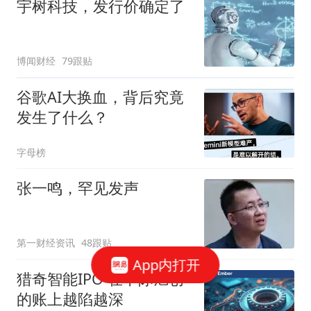
宇树科技，发行价确定了
博闻财经
79跟贴
谷歌AI大换血，背后究竟
发生了什么？
字母榜
张一鸣，罕见发声
第一财经资讯
48跟贴
App内打开
猎奇智能IPO 在中际旭创
的账上越陷越深