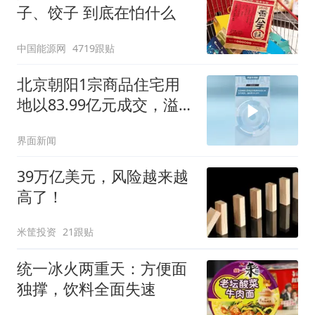
子、饺子 到底在怕什么
中国能源网
4719跟贴
北京朝阳1宗商品住宅用
地以83.99亿元成交，溢价
率19.13%
界面新闻
39万亿美元，风险越来越
高了！
米筐投资
21跟贴
统一冰火两重天：方便面
独撑，饮料全面失速