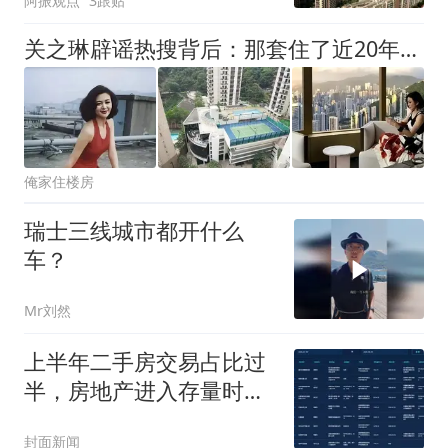
阿振观点
3跟贴
关之琳辟谣热搜背后：那套住了近20年的香港半山豪宅，藏着她最清醒的人生选择
俺家住楼房
瑞士三线城市都开什么
车？
Mr刘然
上半年二手房交易占比过
半，房地产进入存量时代
丨楼市周报
封面新闻