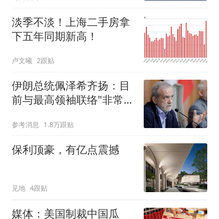
淡季不淡！上海二手房拿
下五年同期新高！
卢文曦
2跟贴
伊朗总统佩泽希齐扬：目
前与最高领袖联络"非常困
难"
参考消息
1.8万跟贴
保利顶豪，有亿点震撼
见地
4跟贴
媒体：美国制裁中国瓜