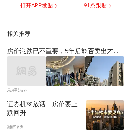
打开APP发贴
91
条跟贴
相关推荐
房价涨跌已不重要，5年后能否卖出才是关键
悬崖那枝花
证券机构放话，房价要止
跌回升
谢晖说房