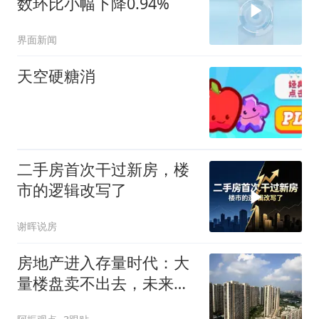
数环比小幅下降0.94%
界面新闻
天空硬糖消
二手房首次干过新房，楼
市的逻辑改写了
谢晖说房
房地产进入存量时代：大
量楼盘卖不出去，未来哪
类房子还能涨价？