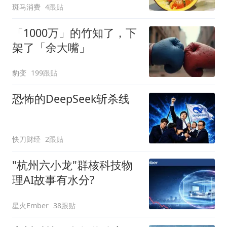
斑马消费
4跟贴
「1000万」的竹知了，下
架了「余大嘴」
豹变
199跟贴
恐怖的DeepSeek斩杀线
快刀财经
2跟贴
"杭州六小龙"群核科技物
理AI故事有水分?
星火Ember
38跟贴