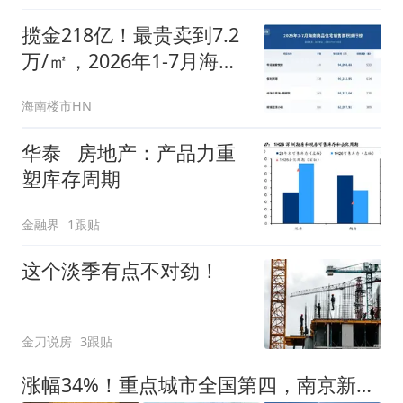
揽金218亿！最贵卖到7.2
万/㎡，2026年1-7月海南
楼市排行榜出炉
海南楼市HN
华泰 房地产：产品力重
塑库存周期
金融界
1跟贴
这个淡季有点不对劲！
金刀说房
3跟贴
涨幅34%！重点城市全国第四，南京新房市场回热超预期！