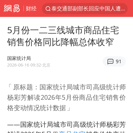
财经
1岁宝宝碰坏纸巾盒 宝妈被索赔924元
以“新”破局 首发经济点亮城市消费活力
5月份一二三线城市商品住宅
Meta被判支付5.67亿美元
销售价格同比降幅总体收窄
47岁妈妈突然产女 26岁女儿：很震惊
阿根廷足协发文力挺因凡蒂诺
国家统计局
91
中国稀土盘中涨停
2026-06-16 09:32
·北京
A股开盘：民爆、CPO等概念走强
原标题：国家统计局城市司高级统计师
日本广岛民众举行游行反对政府行径
杨彩芳解读2026年5月份商品住宅销售价
21楼高空抛物嫌疑人被拘留
格变动情况统计数据
日韩股市高开跳水 SK海力士下挫转跌
台风白海豚最新路径研判来了
——国家统计局城市司高级统计师杨彩芳