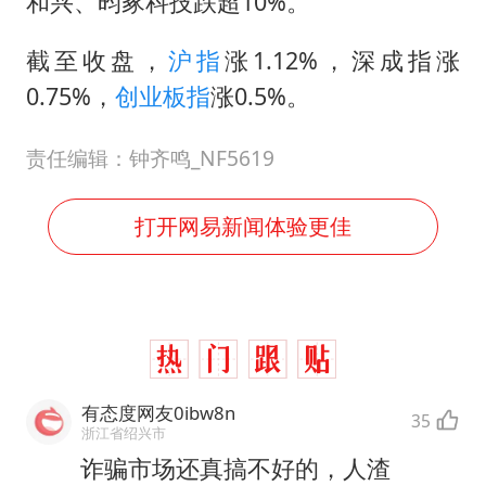
和兴、昀冢科技跌超10%。
截至收盘，
沪指
涨1.12%，深成指涨
0.75%，
创业板指
涨0.5%。
责任编辑：钟齐鸣_NF5619
打开网易新闻体验更佳
有态度网友0ibw8n
35
浙江省绍兴市
诈骗市场还真搞不好的，人渣