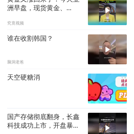
洲早盘，现货黄金、
COMEX黄金盘中双双突破
究竟视频
4300美元！
谁在收割韩国？
脑洞老爸
天空硬糖消
国产存储彻底翻身，长鑫
科技成功上市，开盘暴涨
471%！