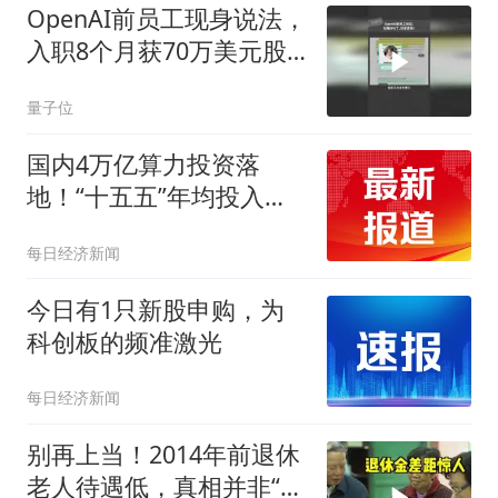
OpenAI前员工现身说法，
入职8个月获70万美元股
权却劝老同事尽快套现
量子位
国内4万亿算力投资落
地！“十五五”年均投入
是“十四五”3倍｜创业板早
每日经济新闻
参
今日有1只新股申购，为
科创板的频准激光
每日经济新闻
别再上当！2014年前退休
老人待遇低，真相并非“历