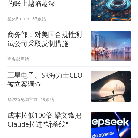
的账上越陷越深
星火Ember
85跟贴
商务部：对美国合规性测
试公司采取反制措施
商务部网站
三星电子、SK海力士CEO
被立案调查
华尔街见闻官方
19跟贴
成本拉低100倍 梁文锋把
Claude拉进"斩杀线"