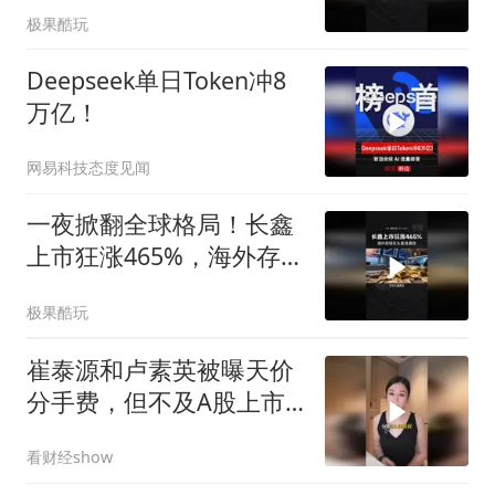
极果酷玩
Deepseek单日Token冲8
万亿！
网易科技态度见闻
一夜掀翻全球格局！长鑫
上市狂涨465%，海外存储
巨头集体暴跌
极果酷玩
崔泰源和卢素英被曝天价
分手费，但不及A股上市
公司？
看财经show