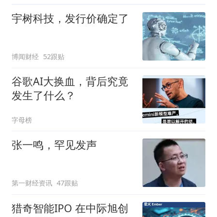
宇树科技，发行价确定了
博闻财经
52跟贴
谷歌AI大换血，背后究竟
发生了什么？
字母榜
张一鸣，罕见发声
第一财经资讯
47跟贴
猎奇智能IPO 在中际旭创