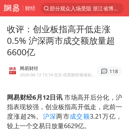
财经
以“新”破局 首发经济点亮城市消费活力
U17国足三战全胜
收评：创业板指高开低走涨
47岁妈妈突然产女 26岁女儿：很震惊
0.5% 沪深两市成交额放量超
张帅不敌萨巴伦卡无缘多伦多站16强
6600亿
男子结婚8年发现3个女儿均非亲生
OpenAI为免费用户升级GPT-5.6 Luna
网易财经
118
申军良称梅姨的实际年龄仍是谜
2026-06-12 15:14
·北京
·优质财经领域创作者
我国编制完成新版全月地质图
台风白海豚最新路径研判来了
网易财经6月12日讯
市场高开后分化，沪
指表现较强，创业板指高开低走，此前一
对话重庆地铁吐血女孩
度涨超2%。
沪深
两市
成交额
3.21万亿，
毛宁转发梯田音乐会视频海外网友赞叹
较上一个交易日放量6629亿。