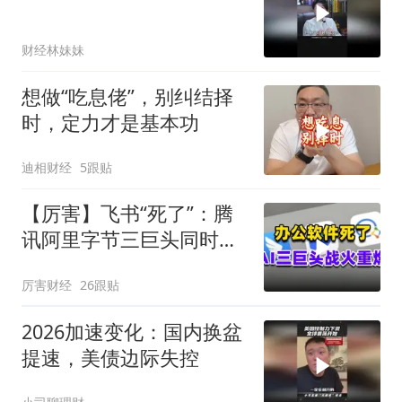
财经林妹妹
想做“吃息佬”，别纠结择
时，定力才是基本功
迪相财经
5跟贴
【厉害】飞书“死了”：腾
讯阿里字节三巨头同时掀
了软件的桌子
厉害财经
26跟贴
2026加速变化：国内换盆
提速，美债边际失控