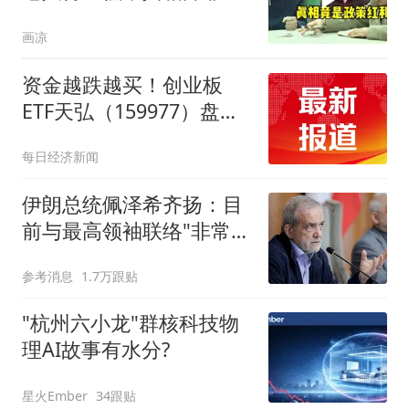
史原因”
画凉
资金越跌越买！创业板
ETF天弘（159977）盘中
净申购达1800万份为深市
每日经济新闻
同标的第一，近30日净流
入超10亿元
伊朗总统佩泽希齐扬：目
前与最高领袖联络"非常困
难"
参考消息
1.7万跟贴
"杭州六小龙"群核科技物
理AI故事有水分?
星火Ember
34跟贴