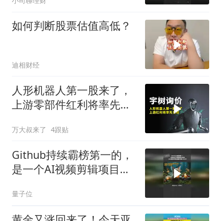
小司聊理财
如何判断股票估值高低？
迪相财经
人形机器人第一股来了，
上游零部件红利将率先兑
现
万大叔来了
4跟贴
Github持续霸榜第一的，
是一个AI视频剪辑项目
OpenMontage
量子位
黄金又涨回来了！今天亚