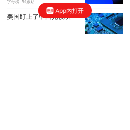
字母榜
54跟贴
App内打开
美国盯上了中国光模块
观察者网
37跟贴
国家邮政局依法对申通快
递有限公司立案调查
国家邮政局网站
50跟贴
存储"跌过头"了吗？三星
电子"定价相当于没有AI"
华尔街见闻官方
6跟贴