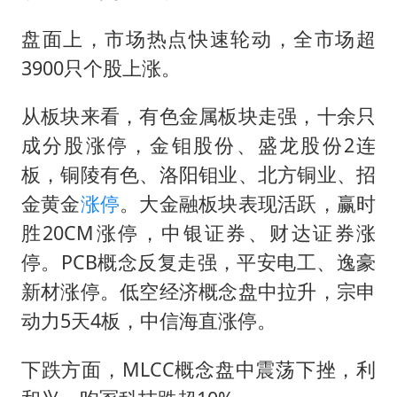
巡查组提问 工作人员偷用手机查答案
代人信访被判寻衅滋事案被告人获国赔
盘面上，市场热点快速轮动，全市场超
3900只个股上涨。
美股三大指数集体收跌 西数跌超13%
现代版摸金校尉落网查获400多枚古币
从板块来看，有色金属板块走强，十余只
多地要求领导干部带头休假
成分股涨停，金钼股份、盛龙股份2连
消费新图景｜多举措提升消费体验 释放夏日经济活力
板，铜陵有色、洛阳钼业、北方铜业、招
金黄金
涨停
。大金融板块表现活跃，赢时
奋进开新局 实干挑大梁
胜20CM涨停，中银证券、财达证券涨
停。PCB概念反复走强，平安电工、逸豪
新材涨停。低空经济概念盘中拉升，宗申
动力5天4板，中信海直涨停。
下跌方面，MLCC概念盘中震荡下挫，利