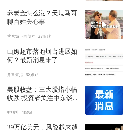
养老金怎么涨？天坛马哥
聊百姓关心事
紫禁城下的胡同
28跟贴
山姆超市落地烟台进展如
何？最新消息来了
齐鲁壹点
98跟贴
美股收盘：三大股指小幅
收跌 投资者关注中东谈判
与企业财报
财联社
1跟贴
39万亿美元，风险越来越