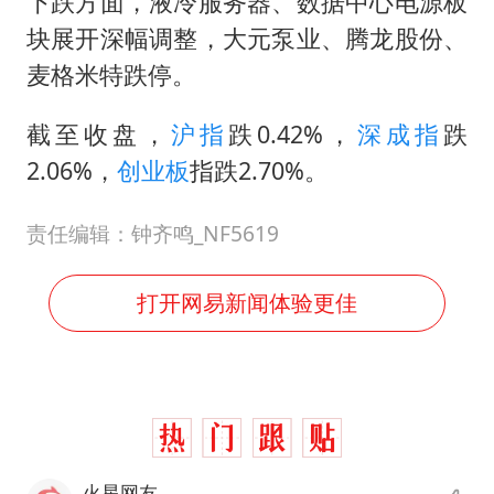
下跌方面，液冷服务器、数据中心电源板
块展开深幅调整，大元泵业、腾龙股份、
麦格米特跌停。
截至收盘，
沪指
跌0.42%，
深成指
跌
2.06%，
创业板
指跌2.70%。
责任编辑：钟齐鸣_NF5619
打开网易新闻体验更佳
火星网友