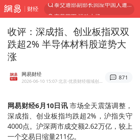
财经
夜幕落下 运动上场
改名后的“青海拉面”店
收评：深成指、创业板指双双
1岁宝宝碰坏纸巾盒 宝妈被索赔924元
跌超2% 半导体材料股逆势大
泸溪河：桃酥吃出金属牙冠视频不实
涨
女子开一天一夜空调后二氧化碳中毒
男子结婚8年3个女儿均非亲生
网易财经
871
“空调24小时开着更省电”不实
2026-06-10 15:07
·北京
·优质财经领域创作者
“不建议大家买深色蛋糕”
台风白海豚逼近 暴雨大暴雨来袭
网易财经6月10日讯
市场全天震荡调整，
深成指、创业板指均跌超2%，沪指失守
谁是宇树科技背后赢家
4000点。沪深两市成交额2.62万亿，较上
985博士后被曝在妻子孕期出轨后续
一个交易日缩量211亿。