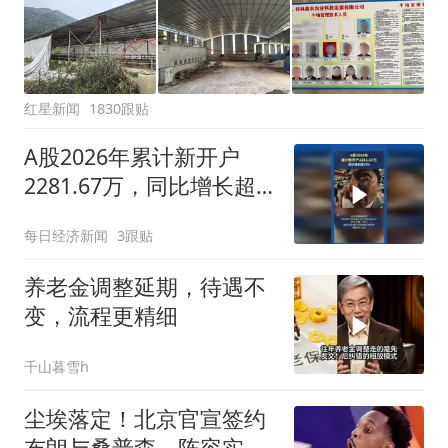
红星新闻
1830跟贴
A股2026年累计新开户
2281.67万，同比增长超
50%
每日经济新闻
3跟贴
养老金调整延期，待遇不
变，流程更精细
千山暮雪h
尘埃落定！北京官宣签约
布朗与桑普森，阵容实力