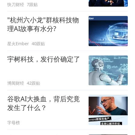
快刀财经
7跟贴
"杭州六小龙"群核科技物
理AI故事有水分?
星火Ember
40跟贴
宇树科技，发行价确定了
博闻财经
42跟贴
谷歌AI大换血，背后究竟
发生了什么？
字母榜