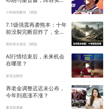
获大涨！
小轲搞笑解说
1跟贴
7.1级强震再袭熊本：十年
前没裂完断层炸了，全球
半导体供应链悬了
黑科技在身边
3跟贴
AI行情结束后，未来机会
在哪里？
黄哥品财经
养老金调整迟迟未公布，
今年到底涨不涨？
夏至陌离殇