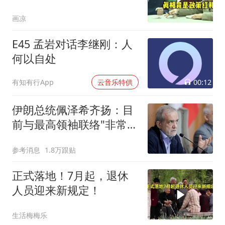
史原因”
画凉
E45 孟岩对话李继刚：人
何以自处
00:12
有知有行App
云音乐特供
伊朗总统佩泽希齐扬：目
前与最高领袖联络"非常困
难"
参考消息
1.8万跟贴
正式落地！7月起，退休
人员迎来新规定！
生活梅梅乐