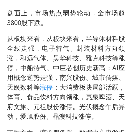
公司“上四休三”但要降薪1000元
47岁妈妈突然产女 26岁女儿：很震惊
盘面上，市场热点弱势轮动，全市场超
3800股下跌。
97岁英国奶奶飞上天再破吉尼斯纪录
OpenAI为免费用户升级GPT-5.6 Luna
从板块来看，从板块来看，半导体材料股
男子杀人后逃进深山21年活得像野人
全线走强，电子特气、封装材料方向领
“中国蔬菜之乡”最高温达41.8℃
涨，和远气体、昊华科技、雅克科技等涨
停，中船特气、中巨芯创历史新高；AI应
如何把百年大党建设得更加坚强有力？
用概念逆势走强，南兴股份、城市传媒、
天娱数科等
涨停
；大消费板块局部活跃，
体育、食品饮料方向领涨，惠泉啤酒、天
府文旅、元祖股份涨停。光伏概念午后异
动，爱旭股份、晶澳科技涨停。