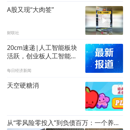
A股又现“大肉签”
财联社
20cm速递|人工智能板块
活跃，创业板人工智能
ETF国泰(159388)盘中涨近
每日经济新闻
2%冲击三连涨
天空硬糖消
从“零风险零投入”到负债百万：一个养牛项目崩盘后，谁该为农户的贷款买单丨红星调查