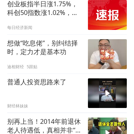
创业板指半日涨1.75%，
科创50指数涨1.02%，
PCB、创新药概念集体爆
每日经济新闻
发
想做“吃息佬”，别纠结择
时，定力才是基本功
迪相财经
5跟贴
普通人投资思路来了
财经林妹妹
别再上当！2014年前退休
老人待遇低，真相并非“历