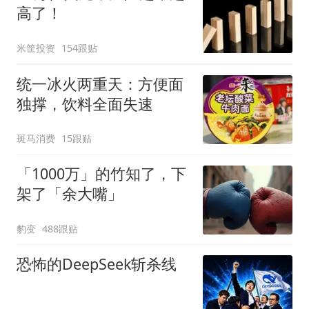
高了！
米筐投资
154跟贴
统一冰火两重天：方便面
独撑，饮料全面失速
斑马消费
15跟贴
「1000万」的竹知了，下
架了「余大嘴」
豹变
488跟贴
恐怖的DeepSeek斩杀线