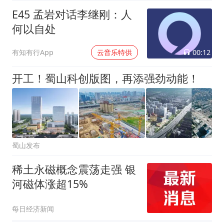
E45 孟岩对话李继刚：人
何以自处
00:12
有知有行App
云音乐特供
开工！蜀山科创版图，再添强劲动能！
蜀山发布
稀土永磁概念震荡走强 银
河磁体涨超15%
每日经济新闻