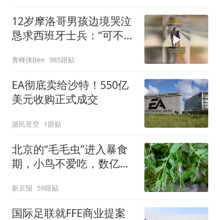
12岁摩洛哥男孩边境哭泣
恳求西班牙士兵：“可不可
以不要把我遣返回国”
青蜂侠Bee
985跟贴
EA彻底卖给沙特！550亿
美元收购正式成交
游民星空
1跟贴
北京的“毛毛虫”进入暴食
期，小鸟不爱吃，数亿头
小蜂迎战
新京报
59跟贴
国际足联就FFE商业提案