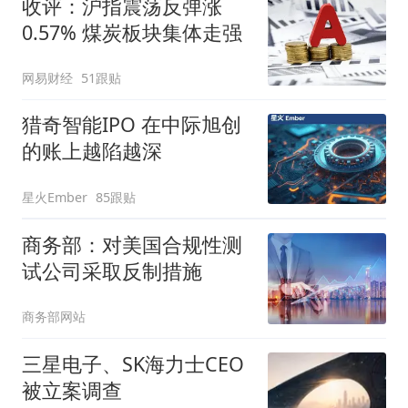
收评：沪指震荡反弹涨
0.57% 煤炭板块集体走强
网易财经
51跟贴
猎奇智能IPO 在中际旭创
的账上越陷越深
星火Ember
85跟贴
商务部：对美国合规性测
试公司采取反制措施
商务部网站
三星电子、SK海力士CEO
被立案调查