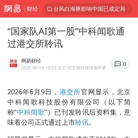
台风白海豚影响中国已成定局
财经
中方回应是否开采太平洋海底稀土资源
昆明石林火把节
“国家队AI第一股”中科闻歌通
外交部发言人就广岛核爆81周年等答记者问
过港交所聆讯
我国编制完成新版全月地质图
胡塞武装袭扰红海航运行动升级
网易财经
0
2026-06-09 19:03
·北京
·优质财经领域创作者
郑国霖回应去景区上班被保安拦下
80后女柜员逆袭成4200亿银行副行长
2026年6月9日，
港交所
官网显示，北京
感觉全东北都在等7号
中科闻歌科技股份有限公司（以下简
扎哈罗娃批广岛市长不提美国原子弹
称“
中科
闻歌
”）已刊发聆讯后资料集，意
泰国一女公务员妆容引争议 本人回应
味着公司正式通过上市
聆讯
。
多地要求领导干部带头休假