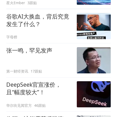
星火Ember
3跟贴
谷歌AI大换血，背后究竟
发生了什么？
字母榜
张一鸣，罕见发声
第一财经资讯
17跟贴
DeepSeek官宣涨价，
且“幅度较大”！
华尔街见闻官方
46跟贴