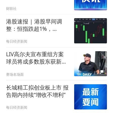
财联社
港股速报 | 港股早间调
整：恒指跌超1%，
MiniMax逆势涨超10%
每日经济新闻
LIV高尔夫宣布重组方案
球员将成多数股东获新投
资
赛场名场面
长城精工拟创业板上市 报
告期内持续“增收不增利”
每日经济新闻