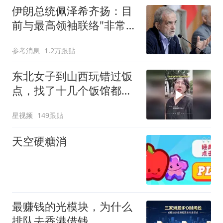
伊朗总统佩泽希齐扬：目
前与最高领袖联络"非常困
难"
参考消息
1.2万跟贴
东北女子到山西玩错过饭
点，找了十几个饭馆都没
开门：午休到几点
星视频
149跟贴
天空硬糖消
最赚钱的光模块，为什么
排队去香港借钱