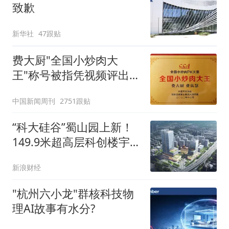
致歉
新华社
47跟贴
费大厨"全国小炒肉大
王"称号被指凭视频评出
官方回应
中国新闻周刊
2751跟贴
“科大硅谷”蜀山园上新！
149.9米超高层科创楼宇开
工建设
新浪财经
"杭州六小龙"群核科技物
理AI故事有水分?