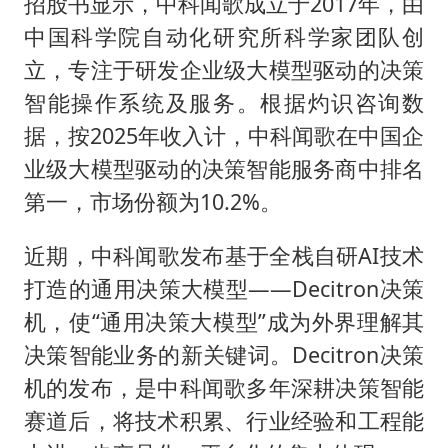
招股书显示，中科闻歌成立于2017年，由
女子利用漏洞0元薅走3000多件家电
中国科学院自动化研究所科学家团队创
首次证实！“胶球”存在
立，专注于研发企业级大模型驱动的决策
村民谈“梅姨”：叫的其实是“媒姨”
智能操作系统及服务。根据灼识咨询数
关之琳否认与27岁模特的恋情
据，按2025年收入计，中科闻歌在中国企
业级大模型驱动的决策智能服务商中排名
奋进开新局 实干挑大梁
第一，市场份额为10.2%。
近期，中科闻歌发布基于全栈自研AI技术
打造的通用决策大模型——Decitron决策
机，使“通用决策大模型”成为外界理解其
决策智能业务的新关键词。Decitron决策
机的发布，是中科闻歌多年深耕决策智能
赛道后，将技术积累、行业经验和工程能