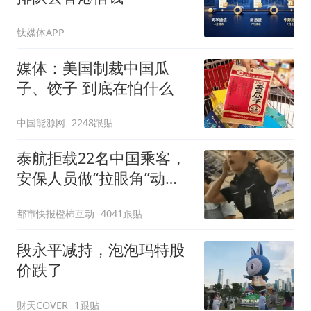
钛媒体APP
媒体：美国制裁中国瓜
子、饺子 到底在怕什么
中国能源网
2248跟贴
泰航拒载22名中国乘客，
安保人员做“拉眼角”动
作，泰国机场最新回应：
都市快报橙柿互动
4041跟贴
拒绝登机决定由航司作
出；亲历者：曾承诺免费
段永平减持，泡泡玛特股
改签但没兑现
价跌了
财天COVER
1跟贴