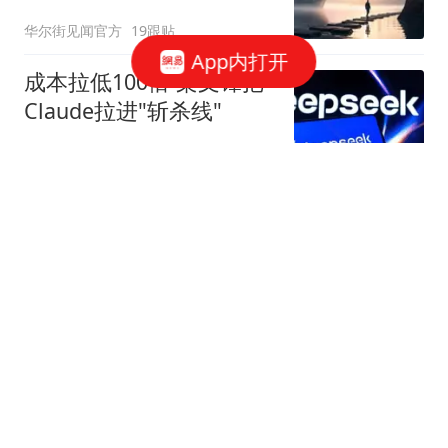
华尔街见闻官方
19跟贴
App内打开
成本拉低100倍 梁文锋把
Claude拉进"斩杀线"
字母榜
54跟贴
美国盯上了中国光模块
观察者网
37跟贴
国家邮政局依法对申通快
递有限公司立案调查
国家邮政局网站
50跟贴