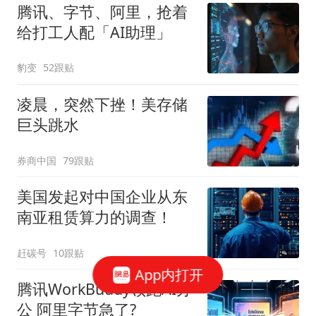
腾讯、字节、阿里，抢着
给打工人配「AI助理」
豹变
52跟贴
凌晨，突然下挫！美存储
巨头跳水
券商中国
79跟贴
美国发起对中国企业从东
南亚租赁算力的调查！
赶碳号
10跟贴
App内打开
腾讯WorkBuddy领跑AI办
公 阿里字节急了?