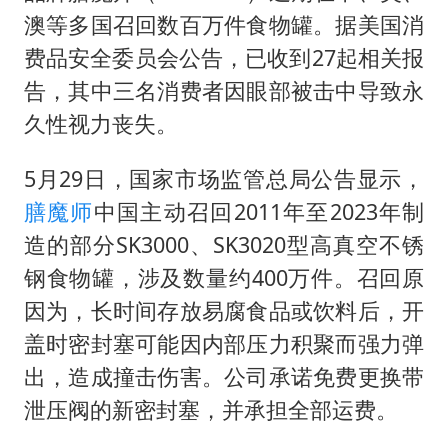
国足U17与阿森纳决赛取消 并列冠军
澳等多国召回数百万件食物罐。据美国消
暑期研学游升温 在旅途中增长知识
费品安全委员会公告，已收到27起相关报
猫咪过火把节被抹成黑猫
告，其中三名消费者因眼部被击中导致永
宝妈给四胞胎取名平安喜乐
久性视力丧失。
构建更高水平的全民健身公共服务体系
5月29日，国家市场监管总局公告显示，
暴雨预报为何有时感觉不准
膳魔师
中国主动召回2011年至2023年制
总书记点赞的非遗苗绣焕发新生机
造的部分SK3000、SK3020型高真空不锈
钢食物罐，涉及数量约400万件。召回原
因为，长时间存放易腐食品或饮料后，开
盖时密封塞可能因内部压力积聚而强力弹
出，造成撞击伤害。公司承诺免费更换带
泄压阀的新密封塞，并承担全部运费。