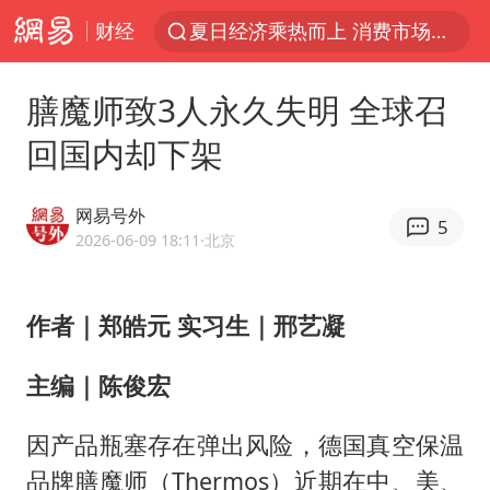
财经
夏日经济乘热而上 消费市场向新而行
白海豚对华东华北影响会大于巴威
膳魔师致3人永久失明 全球召
于东来回应胖东来近25年老店年底关闭
回国内却下架
以拒绝“和平委员会”的加沙和平计划
浙江省甬江发生2026年第1号洪水
网易号外
5
全球最大级别运输船通过长江大桥
2026-06-09 18:11
·北京
白海豚北上或致京津冀暴雨
作者｜郑皓元 实习生｜邢艺凝
上海全力守护市民“菜篮子”
上门女婿出轨女邻居多年被判重婚罪
主编｜陈俊宏
香港刷新1884年以来最高气温纪录
因产品瓶塞存在弹出风险，德国真空保温
美将每月供乌爱国者拦截导弹
品牌膳魔师（Thermos）近期在中、美、