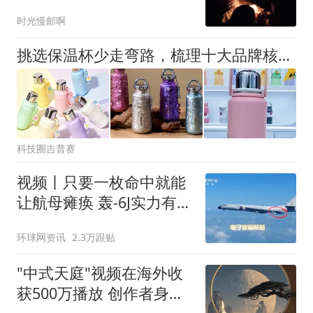
时光慢邮啊
挑选保温杯少走弯路，梳理十大品牌核心亮点
科技圈吉普赛
视频丨只要一枚命中就能
让航母瘫痪 轰-6J实力有多
强？
环球网资讯
2.3万跟贴
"中式天庭"视频在海外收
获500万播放 创作者身份