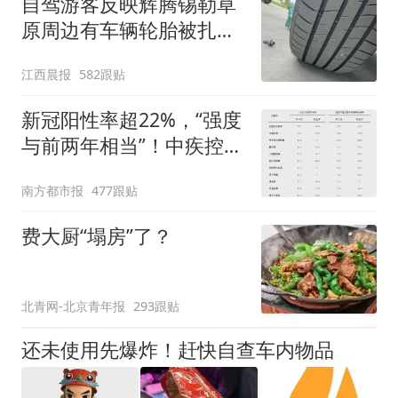
自驾游客反映辉腾锡勒草
原周边有车辆轮胎被扎，
修理店铺换胎价格高达千
江西晨报
582跟贴
元，官方发布情况通报
新冠阳性率超22%，“强度
与前两年相当”！中疾控最
新提醒
南方都市报
477跟贴
费大厨“塌房”了？
北青网-北京青年报
293跟贴
还未使用先爆炸！赶快自查车内物品