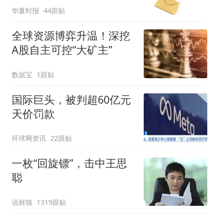
华夏时报
44跟贴
全球资源博弈升温！深挖
A股自主可控“大矿主”
数据宝
1跟贴
国际巨头，被判超60亿元
天价罚款
环球网资讯
22跟贴
一枚“回旋镖”，击中王思
聪
说财猫
1319跟贴