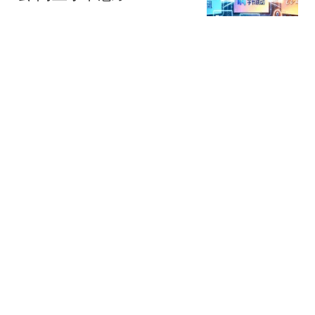
星火Ember
80跟贴
39万亿美元，风险越来越
高了！
米筐投资
595跟贴
官方回应西安国企拖欠工
程款：正督促整改
经理人杂志
49跟贴
统一冰火两重天：方便面
独撑，饮料全面失速
斑马消费
198跟贴
热搜