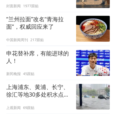
披露
封面新闻
1977跟贴
“兰州拉面”改名“青海拉
面”，权威回应来了
中国新闻周刊
217跟贴
申花替补席，有能进球的
人！
新民晚报
45跟贴
上海浦东、黄浦、长宁、
徐汇等地30多处积水点正
在抢排
上观新闻
69跟贴