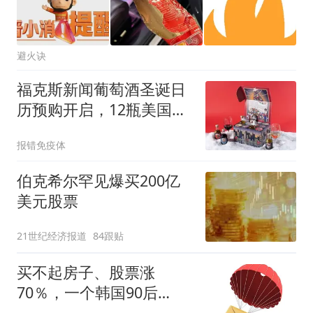
避火诀
福克斯新闻葡萄酒圣诞日
历预购开启，12瓶美国酒
89.99美元
报错免疫体
伯克希尔罕见爆买200亿
美元股票
21世纪经济报道
84跟贴
买不起房子、股票涨
70％，一个韩国90后
的“突围”