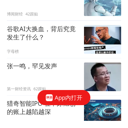
博闻财经
42跟贴
谷歌AI大换血，背后究竟
发生了什么？
字母榜
张一鸣，罕见发声
第一财经资讯
62跟贴
App内打开
猎奇智能IPO 在中际旭创
的账上越陷越深
星火Ember
85跟贴