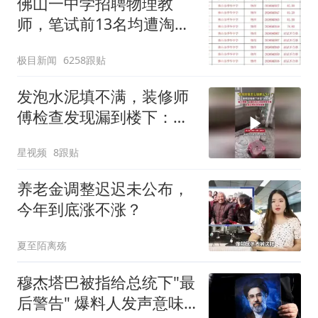
佛山一中学招聘物理教
师，笔试前13名均遭淘
汰？教育局：已叫停招
极目新闻
6258跟贴
聘，成立调查组全面核查
发泡水泥填不满，装修师
傅检查发现漏到楼下：出
风口未延伸到外墙
星视频
8跟贴
养老金调整迟迟未公布，
今年到底涨不涨？
夏至陌离殇
穆杰塔巴被指给总统下"最
后警告" 爆料人发声意味