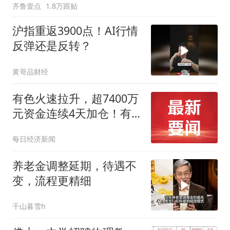
齐鲁壹点
1.8万跟贴
沪指重返3900点！AI行情
反弹还是反转？
黄哥品财经
有色火速拉升，超7400万
元资金连续4天加仓！有
色ETF华宝（159876）再
每日经济新闻
创本轮反弹新高
养老金调整延期，待遇不
变，流程更精细
千山暮雪h