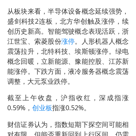
国防部：中国军队坚决反制任何闹海挑衅图谋
从板块来看，半导体设备概念延续强势，
百花奖开幕式
盛剑科技2连板，北方华创触及涨停，续
国乒男单横滨冠军赛全军覆没
创历史新高。智能驾驶概念表现活跃，浙
胡彦斌获《歌手2026》歌王
江世宝、索菱股份
涨停
。人形机器人概念
东航：国内客票提前14天免费退改
震荡拉升，北特科技、埃斯顿涨停。绿电
38岁演员求职万岁山NPC成功
概念回暖，立新能源、豫能控股、江苏新
“今天得有40℃了吧 为啥还不预警”
能涨停。下跌方面，液冷服务器概念震荡
调整，大元泵业跌停。
夯实基础开新局
截至上午收盘，沪指收红，深成指涨
0.59%，
创业板
指涨0.52%。
财信证券认为，指数短期下探空间可能相
对有限，但能否重新回到上行区间，仍需