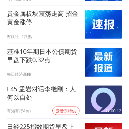
贵金属板块震荡走高 招金
黄金涨停
财联社
1跟贴
基准10年期日本公债期货
早盘下跌0.32点
每日经济新闻
E45 孟岩对话李继刚：人
何以自处
00:12
有知有行App
云音乐特供
日经225指数期货早盘上