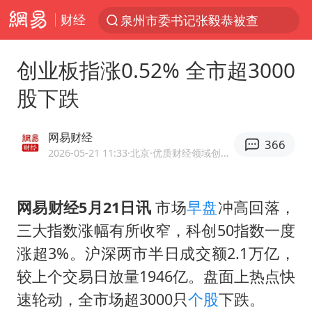
财经
泉州市委书记张毅恭被查
“电影+”如何激发千亿级消费新活力？
创业板指涨0.52% 全市超3000
台风白海豚已进入24小时警戒线
股下跌
全球首个长时储能一体化产业园量产
名创优品回应女子吐槽内裤质量差
网易财经
366
中巨芯：上半年归母净利润1405.77万元
2026-05-21 11:33
·北京
·优质财经领域创作者
四川宜宾市高县4.9级地震致1人死亡
网易财经5月21日讯
市场
早盘
冲高回落，
中国女篮70-67险胜尼日利亚女篮
三大指数涨幅有所收窄，科创50指数一度
上海：台风白海豚或将带来龙卷风
涨超3%。沪深两市半日成交额2.1万亿，
U17国足点球大战淘汰河床晋级决赛
较上个交易日放量1946亿。盘面上热点快
秋天的第一杯奶茶到底有多火
速轮动，全市场超3000只
个股
下跌。