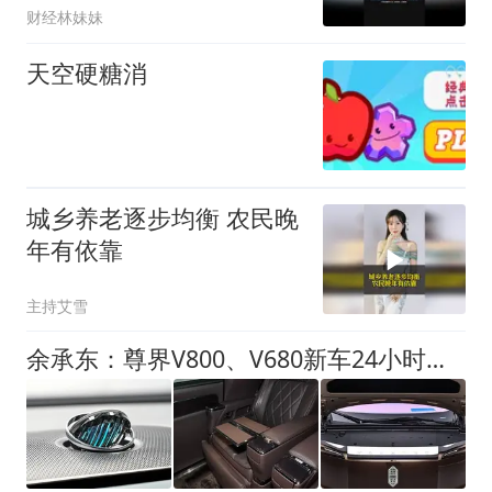
财经林妹妹
天空硬糖消
城乡养老逐步均衡 农民晚
年有依靠
主持艾雪
余承东：尊界V800、V680新车24小时大定突破3500台