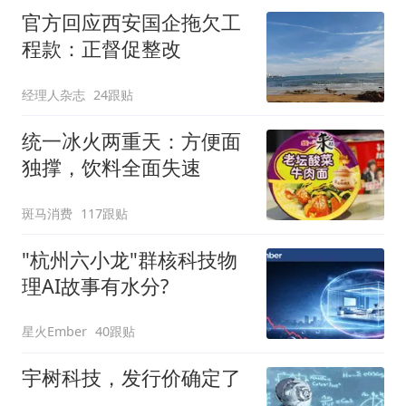
官方回应西安国企拖欠工
程款：正督促整改
经理人杂志
24跟贴
统一冰火两重天：方便面
独撑，饮料全面失速
斑马消费
117跟贴
"杭州六小龙"群核科技物
理AI故事有水分?
星火Ember
40跟贴
宇树科技，发行价确定了