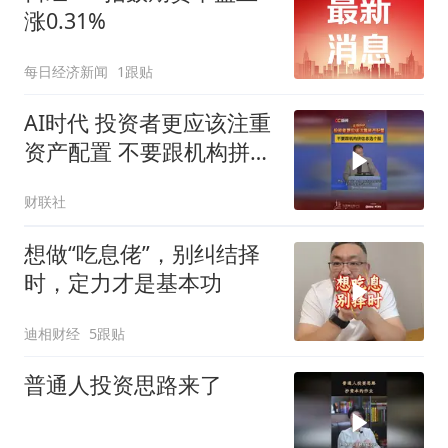
涨0.31%
每日经济新闻
1跟贴
AI时代 投资者更应该注重
资产配置 不要跟机构拼信
息选个股
财联社
想做“吃息佬”，别纠结择
时，定力才是基本功
迪相财经
5跟贴
普通人投资思路来了