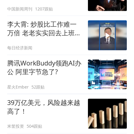
深长
中国新闻周刊
1207跟贴
李大霄: 炒股比工作难一
万倍 老老实实回去上班
劳动才是主业
每日经济新闻
腾讯WorkBuddy领跑AI办
公 阿里字节急了?
星火Ember
52跟贴
39万亿美元，风险越来越
高了！
米筐投资
504跟贴