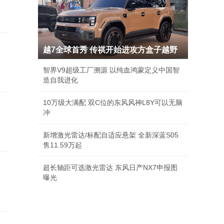
越7全球首秀 传祺开始进攻方盒子越野
智界V9超级工厂溯源 以纯血鸿蒙定义中国智
造自我进化
10万级大满配 双C位的东风风神L8Y可以无脑
磅
冲
新增激光雷达/标配自适应悬架 全新深蓝S05
售11.59万起
超长轴距可选激光雷达 东风日产NX7申报图
曝光