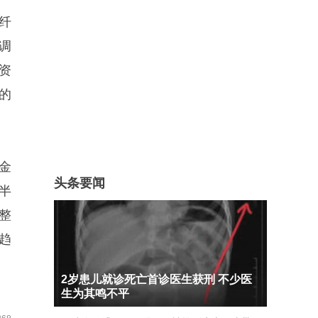
纤
调
资
的
金
头条要闻
半
整
趋
2岁患儿就诊死亡首诊医生获刑 不少医
生为其鸣不平