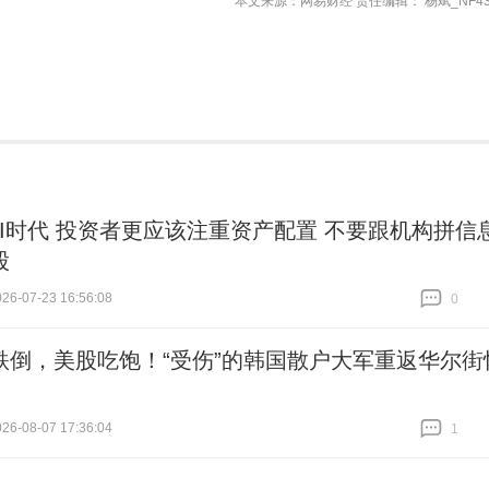
本文来源：网易财经 责任编辑： 杨斌_NF43
AI时代 投资者更应该注重资产配置 不要跟机构拼信
股
6-07-23 16:56:08
0
跟贴
0
跌倒，美股吃饱！“受伤”的韩国散户大军重返华尔街
6-08-07 17:36:04
1
跟贴
1