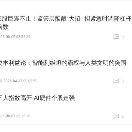
韩股巨震不止！监管层酝酿“大招” 拟紧急时调降杠杆
倍数
6-08-05 03:53:39
0
跟贴
0
资本利益论：智能利维坦的霸权与人类文明的突围
026-04-27 09:09:59
0
跟贴
0
三大指数高开 AI硬件个股走强
6-08-07 22:19:16
1
跟贴
1