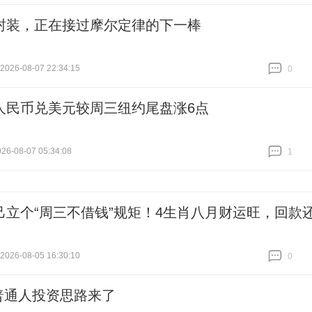
封装，正在接过摩尔定律的下一棒
026-08-07 22:34:15
0
跟贴
0
人民币兑美元较周三纽约尾盘涨6点
6-08-07 05:34:08
1
跟贴
1
己立个“周三不借钱”规矩！4生肖八月财运旺，回款
26-08-05 16:30:10
0
跟贴
0
普通人投资思路来了