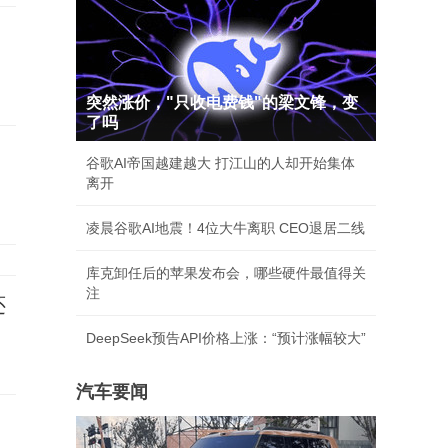
突然涨价，"只收电费钱"的梁文锋，变
了吗
谷歌AI帝国越建越大 打江山的人却开始集体
离开
凌晨谷歌AI地震！4位大牛离职 CEO退居二线
库克卸任后的苹果发布会，哪些硬件最值得关
注
还
DeepSeek预告API价格上涨：“预计涨幅较大”
汽车要闻