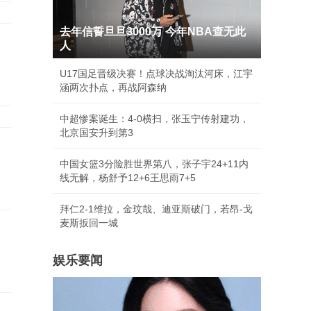
去年信誓旦旦3000万 今年NBA查无此
人
U17国足晋级决赛！点球决战淘汰河床，江宇
涵两次扑点，再战阿森纳
中超惨案诞生：4-0横扫，张玉宁传射建功，
北京国安升到第3
中国女篮3分险胜世界第八，张子宇24+11内
线无解，杨舒予12+6王思雨7+5
拜仁2-1维拉，金玟哉、迪亚斯破门，若昂-戈
麦斯扳回一城
娱乐要闻