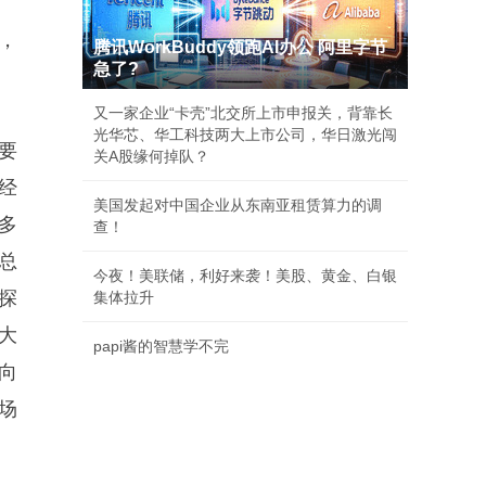
%，
腾讯WorkBuddy领跑AI办公 阿里字节
急了?
又一家企业“卡壳”北交所上市申报关，背靠长
光华芯、华工科技两大上市公司，华日激光闯
要
关A股缘何掉队？
经
美国发起对中国企业从东南亚租赁算力的调
多
查！
总
今夜！美联储，利好来袭！美股、黄金、白银
探
集体拉升
大
papi酱的智慧学不完
向
场