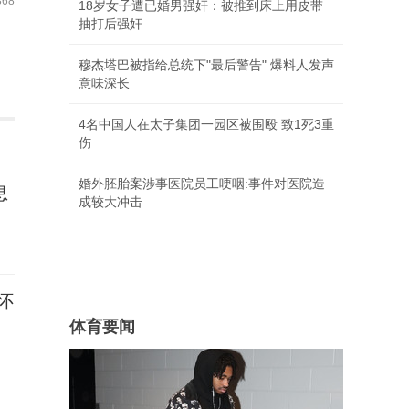
68
18岁女子遭已婚男强奸：被推到床上用皮带
抽打后强奸
穆杰塔巴被指给总统下"最后警告" 爆料人发声
意味深长
4名中国人在太子集团一园区被围殴 致1死3重
伤
婚外胚胎案涉事医院员工哽咽:事件对医院造
息
成较大冲击
怀
体育要闻