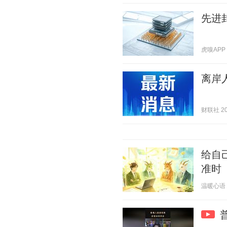
先进
虎嗅APP 2
离岸
财联社 202
给自
准时
温暖心语 20