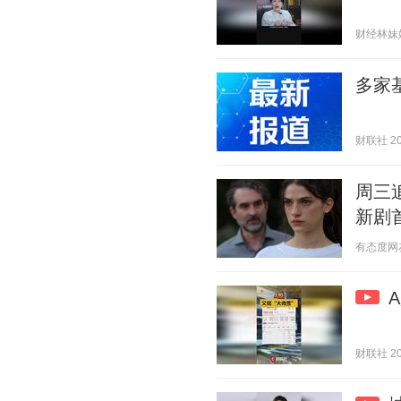
财经林妹妹 2
多家
财联社 202
周三
新剧
有态度网友yt
财联社 202