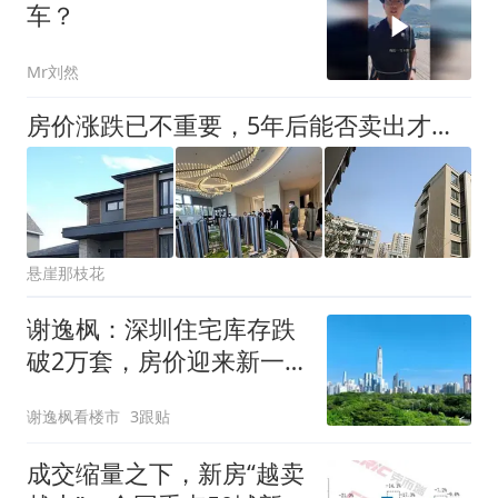
车？
Mr刘然
房价涨跌已不重要，5年后能否卖出才是关键
悬崖那枝花
谢逸枫：深圳住宅库存跌
破2万套，房价迎来新一
轮上涨
谢逸枫看楼市
3跟贴
成交缩量之下，新房“越卖