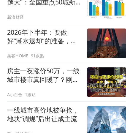
越大”：全国重点50城新房
成交结构深度分析
新浪财经
2026年下半年：要做
好“潮水退却”的准备，房
价或将超你想象！
巢客HOME
91跟贴
房主一夜涨价50万，一线
城市楼市真回暖了？刚需
买房该咋办？
A小百合
1跟贴
一线城市高价地被争抢，
地块“调规”后出让成主流