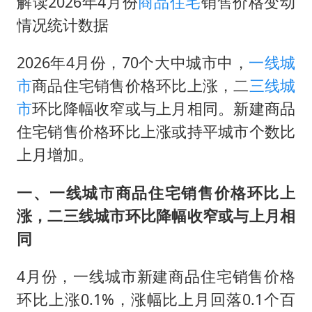
解读2026年4月份
商品住宅
销售价格变动
山东一元代青花杯离奇失踪
情况统计数据
国防部：中国军队坚决反制任何闹海挑衅图谋
宇树科技中一签需缴款7.54万元
2026年4月份，70个大中城市中，
一线城
两名乘客在飞机上因调节座椅起冲突
市
商品住宅销售价格环比上涨，二
三线城
山东潍坊发布大风黄色预警
市
环比降幅收窄或与上月相同。新建商品
住宅销售价格环比上涨或持平城市个数比
夯实基础开新局
上月增加。
一、一线城市商品住宅销售价格环比上
涨，二三线城市环比降幅收窄或与上月相
同
4月份，一线城市新建商品住宅销售价格
环比上涨0.1%，涨幅比上月回落0.1个百