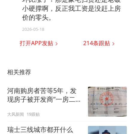
小硬撑啊，反正我工资是没赶上房
价的零头。
2026-05-18
打开APP发贴
214
条跟贴
相关推荐
河南购房者苦等5年，发
现房子被开发商“一房二
卖”，同一小区至少6户有
大风新闻
19跟贴
同样遭遇；当地回应：已
成立政府工作专班
瑞士三线城市都开什么