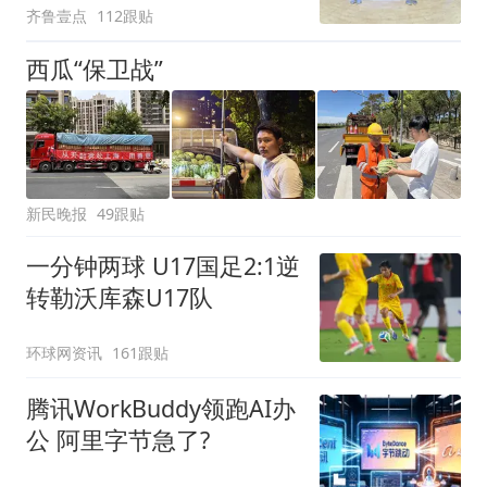
齐鲁壹点
112跟贴
西瓜“保卫战”
新民晚报
49跟贴
一分钟两球 U17国足2:1逆
转勒沃库森U17队
环球网资讯
161跟贴
腾讯WorkBuddy领跑AI办
公 阿里字节急了?