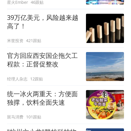
星火Ember
46跟贴
39万亿美元，风险越来越
高了！
米筐投资
421跟贴
官方回应西安国企拖欠工
程款：正督促整改
经理人杂志
12跟贴
统一冰火两重天：方便面
独撑，饮料全面失速
斑马消费
101跟贴