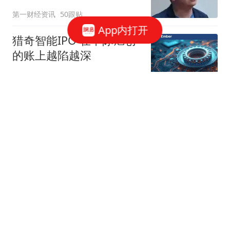
第一财经资讯
50跟贴
App内打开
猎奇智能IPO 在中际旭创
的账上越陷越深
星火Ember
85跟贴
商务部：对美国合规性测
试公司采取反制措施
商务部网站
三星电子、SK海力士CEO
被立案调查
华尔街见闻官方
19跟贴