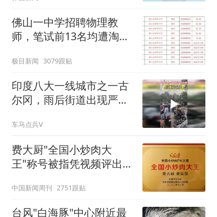
佛山一中学招聘物理教
师，笔试前13名均遭淘
汰？教育局：已叫停招
极目新闻
3079跟贴
聘，成立调查组全面核查
印度八大一线城市之一古
尔冈，雨后街道出现严重
积水
车马点兵V
费大厨"全国小炒肉大
王"称号被指凭视频评出
官方回应
中国新闻周刊
2751跟贴
台风"白海豚"中心附近最