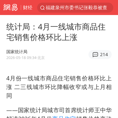
财经
福建泉州市委书记张毅恭被查
我国货物贸易进出口超30万亿元
统计局：4月一线城市商品住
曝韩国足协为外籍裁判员安排色情招待
宅销售价格环比上涨
向鹏0-3不敌张本智和
佛山通报笔试前13被淘汰后5名进体检
国家统计局
214
“新疆阿勒泰八月能滑雪”不实
2026-05-18 09:34
·北京
广东雷州通报特教老师招聘违规事件
4月份一线城市商品住宅销售价格环比上
“立秋的第一杯奶茶”又爆单了
涨 二三线城市环比降幅收窄或与上月相
陈幸同晋级WTT横滨冠军赛8强
同
泰国枪击案凶手先杀祖父母后行凶
超颖电子拟投资20.86亿建设新项目
——国家统计局城市司首席统计师王中华