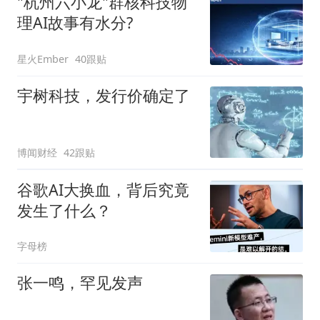
"杭州六小龙"群核科技物
理AI故事有水分?
星火Ember
40跟贴
宇树科技，发行价确定了
博闻财经
42跟贴
谷歌AI大换血，背后究竟
发生了什么？
字母榜
张一鸣，罕见发声