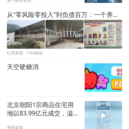
第一财经资讯
从“零风险零投入”到负债百万：一个养牛项目崩盘后，谁该为农户的贷款买单丨红星调查
红星新闻
1784跟贴
天空硬糖消
北京朝阳1宗商品住宅用
地以83.99亿元成交，溢价
率19.13%
界面新闻