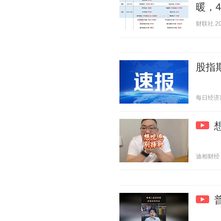
暖，4
财联社 202
股指
每日经济新闻
迪相财经 20