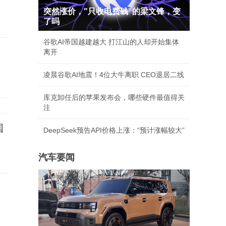
突然涨价，"只收电费钱"的梁文锋，变
了吗
谷歌AI帝国越建越大 打江山的人却开始集体
离开
凌晨谷歌AI地震！4位大牛离职 CEO退居二线
库克卸任后的苹果发布会，哪些硬件最值得关
注
国
DeepSeek预告API价格上涨：“预计涨幅较大”
汽车要闻