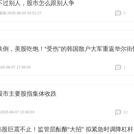
不过别人，股市怎么跟别人争
 2026-08-05 03:51:27
0
跟贴
0
跌倒，美股吃饱！“受伤”的韩国散户大军重返华尔街
6-08-07 17:36:04
1
跟贴
1
股市主要股指集体收跌
26-08-07 15:06:03
62
跟贴
62
韩股巨震不止！监管层酝酿“大招” 拟紧急时调降杠杆