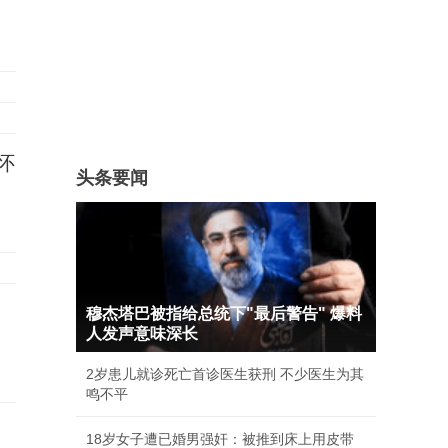
怀
头条要闻
穆杰塔巴被指给总统下"最后警告" 爆料
人发声意味深长
2岁患儿就诊死亡首诊医生获刑 不少医生为其
鸣不平
18岁女子遭已婚男强奸：被推到床上用皮带