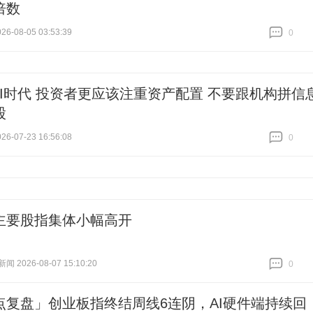
倍数
6-08-05 03:53:39
0
跟贴
0
AI时代 投资者更应该注重资产配置 不要跟机构拼信
股
6-07-23 16:56:08
0
跟贴
0
主要股指集体小幅高开
 2026-08-07 15:10:20
0
跟贴
0
点复盘」创业板指终结周线6连阴，AI硬件端持续回