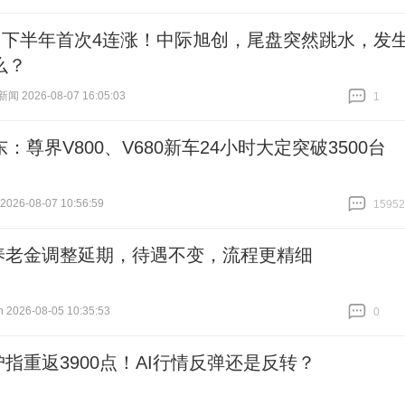
跟贴
0
，下半年首次4连涨！中际旭创，尾盘突然跳水，发
么？
 2026-08-07 16:05:03
1
跟贴
1
：尊界V800、V680新车24小时大定突破3500台
26-08-07 10:56:59
15952
跟贴
15952
养老金调整延期，待遇不变，流程更精细
026-08-05 10:35:53
0
跟贴
0
沪指重返3900点！AI行情反弹还是反转？