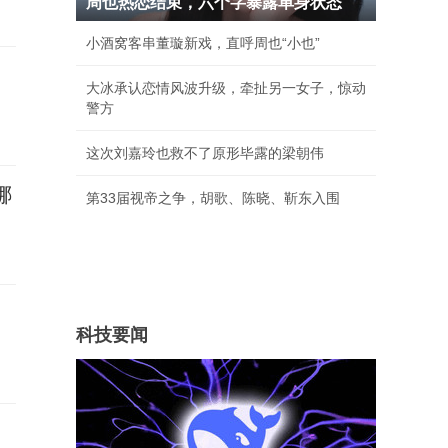
周也热恋结束，六个字暴露单身状态
小酒窝客串董璇新戏，直呼周也“小也”
大冰承认恋情风波升级，牵扯另一女子，惊动
警方
这次刘嘉玲也救不了原形毕露的梁朝伟
哪
第33届视帝之争，胡歌、陈晓、靳东入围
科技要闻