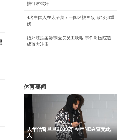
抽打后强奸
4名中国人在太子集团一园区被围殴 致1死3重
伤
婚外胚胎案涉事医院员工哽咽:事件对医院造
息
成较大冲击
体育要闻
去年信誓旦旦3000万 今年NBA查无此
人