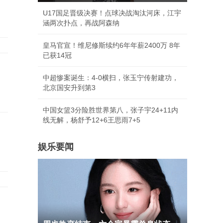
U17国足晋级决赛！点球决战淘汰河床，江宇
涵两次扑点，再战阿森纳
皇马官宣！维尼修斯续约6年年薪2400万 8年
已获14冠
中超惨案诞生：4-0横扫，张玉宁传射建功，
北京国安升到第3
中国女篮3分险胜世界第八，张子宇24+11内
线无解，杨舒予12+6王思雨7+5
娱乐要闻