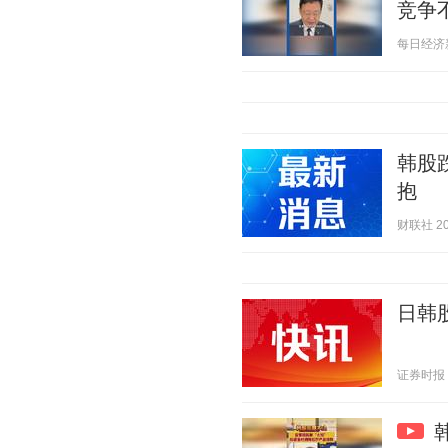
竞争
每日经济新闻
韩股
抱
财联社 202
日韩
证券时报 20