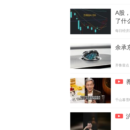
A股
了什
每日经济新闻
余承东
齐鲁壹点 20
千山暮雪h 2