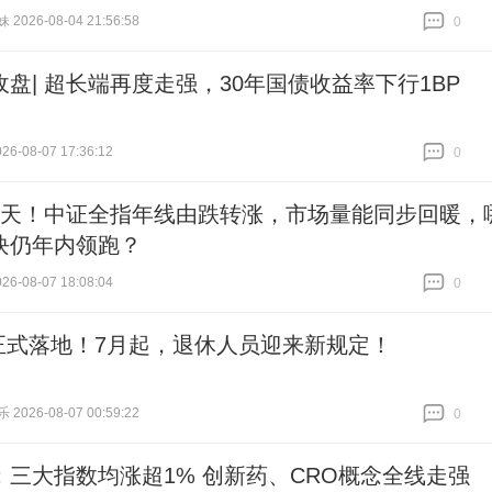
026-08-04 21:56:58
0
跟贴
0
收盘| 超长端再度走强，30年国债收益率下行1BP
6-08-07 17:36:12
0
跟贴
0
4天！中证全指年线由跌转涨，市场量能同步回暖，
块仍年内领跑？
6-08-07 18:08:04
0
跟贴
0
正式落地！7月起，退休人员迎来新规定！
026-08-07 00:59:22
0
跟贴
0
：三大指数均涨超1% 创新药、CRO概念全线走强