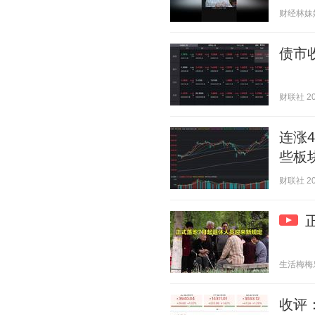
财经林妹妹 2
债市
财联社 202
连涨
些板
财联社 202
生活梅梅乐 2
收评