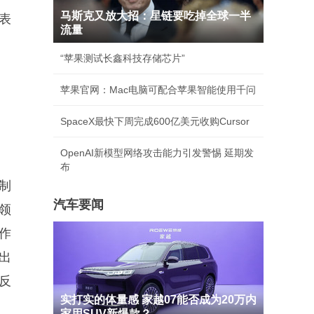
马斯克又放大招：星链要吃掉全球一半
表
流量
“苹果测试长鑫科技存储芯片”
苹果官网：Mac电脑可配合苹果智能使用千问
SpaceX最快下周完成600亿美元收购Cursor
OpenAI新模型网络攻击能力引发警惕 延期发
布
制
汽车要闻
领
作
出
反
实打实的体量感 家越07能否成为20万内
家用SUV新爆款？