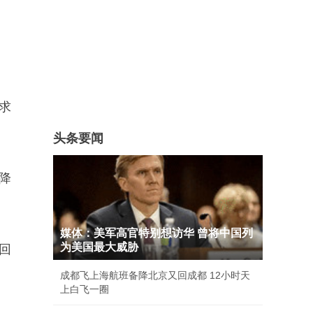
求
头条要闻
降
媒体：美军高官特别想访华 曾将中国列
为美国最大威胁
回
成都飞上海航班备降北京又回成都 12小时天
上白飞一圈