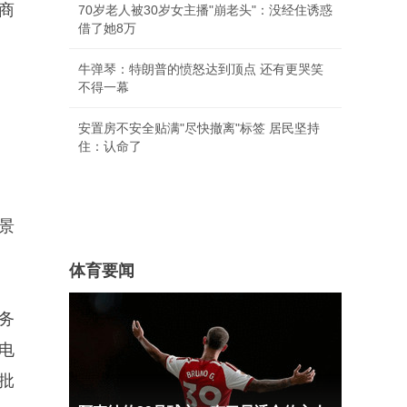
商
70岁老人被30岁女主播"崩老头"：没经住诱惑
借了她8万
牛弹琴：特朗普的愤怒达到顶点 还有更哭笑
不得一幕
安置房不安全贴满"尽快撤离"标签 居民坚持
住：认命了
景
体育要闻
务
电
批