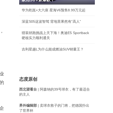
华为乾崑+大六座 星海V6预售8.99万元起
深蓝S05这波智驾 背地里果然有“高人”
，
猎装轿跑挑战上天下海！奥迪E5 Sportback
硬核实力顺利通关
吉利星越L为什么能成燃油SUV销量王？
造业
态度原创
的
西北望看台
| 阿森纳的39号球衣，有了最适合
的主人
界外编辑部
| 卖球衣救子的门将，把德国扑出
企
了世界杯