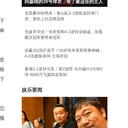
阿森纳的39号球衣，有了最适合的主人
克雷桑补时绝杀！泰山队2-1惊险逆转津门
虎，唐田上任后两连胜
下
单
兄妹齐夺冠！张本智和4-1逆转吴晙诚，加冕
横滨冠军赛男单冠军
连赢3位国乒选手！18岁张本美和挥拳呐喊：
4-2击败陈幸同 主场夺冠
造
格
曼城3-1逆转马竞！获2连胜 马尔穆什2分钟2
球 8000万飞翼助攻双响
月下
娱乐要闻
总
服