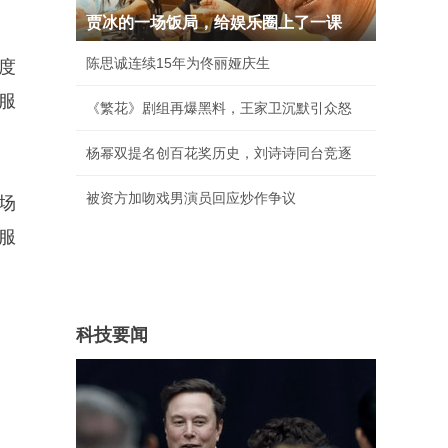
贾冰的一场饭局，给娱乐圈上了一课
陈思诚连续15年为佟丽娅庆生
度
服
《繁花》剧组再爆黑料，王家卫沉默引众怒
杨幂双提名创百花奖历史，刘诗诗同台竞逐
被资方加吻戏男演员回应炒作争议
场
服
科技要闻