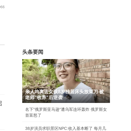
66
头条要闻
亲人均离去女孩8岁独居床头放菜刀 被
老师"收养"后逆袭
启
名下"俄罗斯亚马逊"遭乌军连环轰炸 俄罗斯女
首富怒了
38岁演员求职景区NPC:收入基本断了 每月几