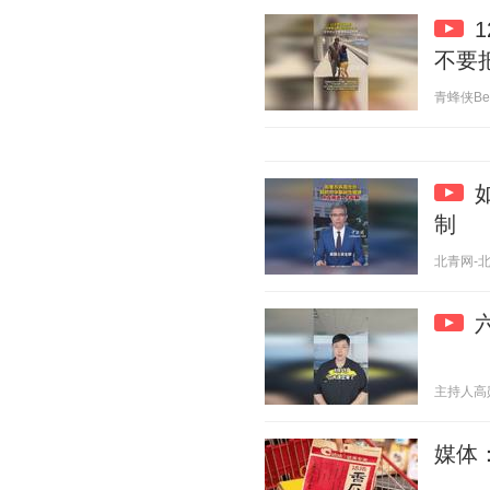
不要
青蜂侠Bee 
制
北青网-北京
主持人高勋 2
媒体