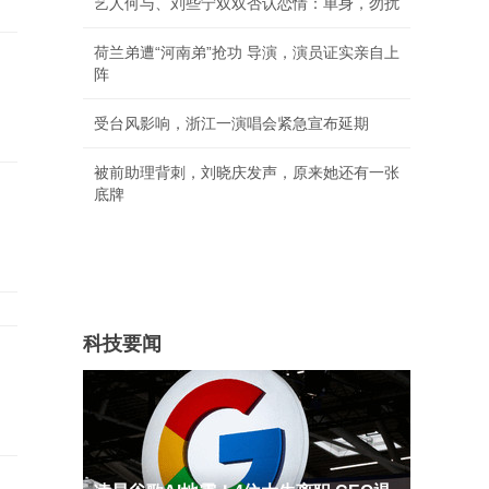
艺人何与、刘些宁双双否认恋情：单身，勿扰
荷兰弟遭“河南弟”抢功 导演，演员证实亲自上
阵
受台风影响，浙江一演唱会紧急宣布延期
被前助理背刺，刘晓庆发声，原来她还有一张
底牌
科技要闻