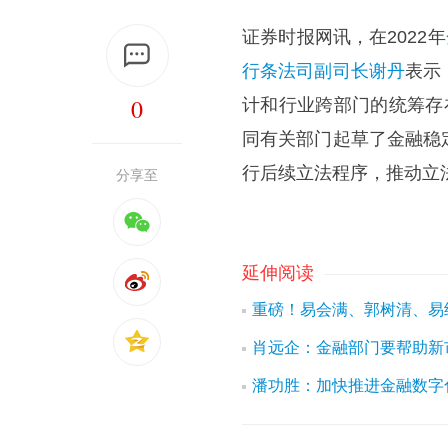
证券时报网讯，在2022年
行
条法司
副司长
谢丹
表示
0
计和行业跨部门的统筹存
同有关部门起草了金融稳
行后续立法程序，推动立
分享至
延伸阅读
重磅！易会满、郭树清、易
肖远企：金融部门要帮助新
潘功胜：加快推进金融数字