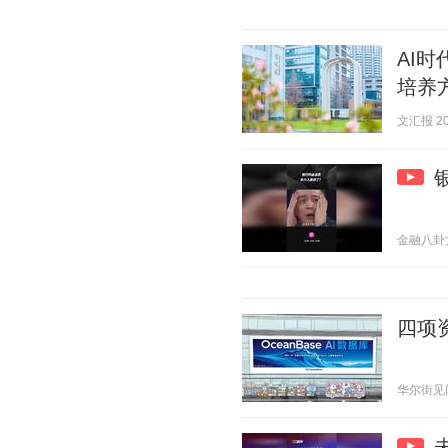
AI
培养
文汇报 202
金融八卦女 2
四项资
华尔街见闻官