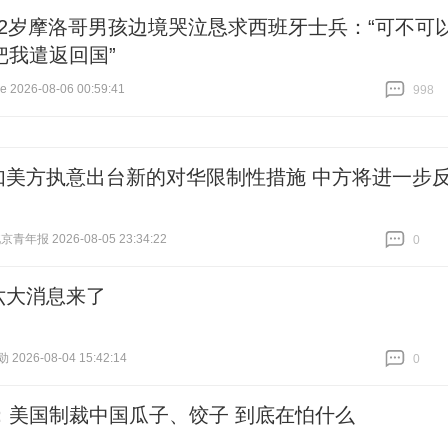
12岁摩洛哥男孩边境哭泣恳求西班牙士兵：“可不可
把我遣返回国”
2026-08-06 00:59:41
998
跟贴
998
如美方执意出台新的对华限制性措施 中方将进一步
青年报 2026-08-05 23:34:22
0
跟贴
0
六大消息来了
026-08-04 15:42:14
0
跟贴
0
：美国制裁中国瓜子、饺子 到底在怕什么