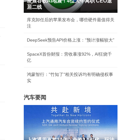
凌晨谷歌AI地震！4位大牛离职 CEO退
居二线
库克卸任后的苹果发布会，哪些硬件最值得关
注
行
DeepSeek预告API价格上涨：“预计涨幅较大”
SpaceX首份财报：营收暴涨92%，AI狂烧千
亿
鸿蒙智行："竹知了"相关投诉均有明确侵权事
实
汽车要闻
上汽通用再签20年：合资2.0时代，玩法