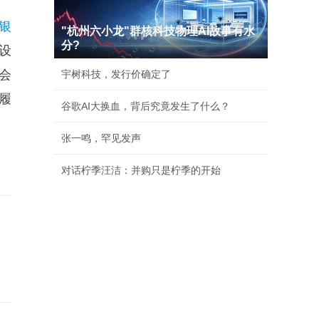
银
"杭州六小龙"群核科技物理AI故事有水
分?
设
会
宇树科技，发行价确定了
履
谷歌AI大换血，背后究竟发生了什么？
张一鸣，罕见发声
对话柠季汪洁：并购只是柠季的开始