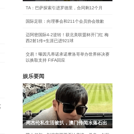
TA：巴萨探索引进罗德里，合同剩12个月
国际足联：向理事会和211个会员协会致歉
迈阿密国际4-2逆转！获北美联盟杯开门红 梅
西2射1传+生涯已进921球
交易！曝因凡蒂诺承诺摩洛哥举办世界杯决赛
以换取支持 FIFA回应
娱乐要闻
落
周杰伦私生活被扒，澳门传闻水落石出