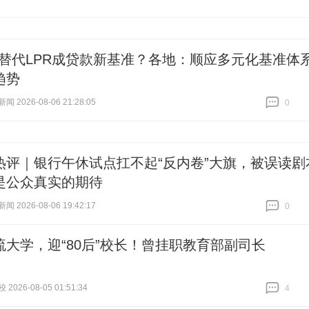
将替代LPR成贷款新基准？各地：顺应多元化基准体
趋势
 2026-08-06 21:28:05
0
跟贴
0
热评｜银行午休试点扛不起“反内卷”大旗，被误读剧
是公众真实的期待
 2026-08-06 19:42:17
0
跟贴
0
流大学，迎“80后”校长！曾挂职教育部副司长
026-08-05 01:51:34
4
跟贴
4