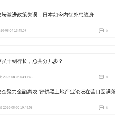
政坛激进政策失误，日本如今内忧外患缠身
6-08-04 13:45:07
0
跟贴
0
柜员干到行长，总共分几步？
026-08-05 03:11:43
0
跟贴
0
政企聚力金融惠农 智耕黑土地产业论坛在营口圆满
026-08-05 10:49:58
5
跟贴
5