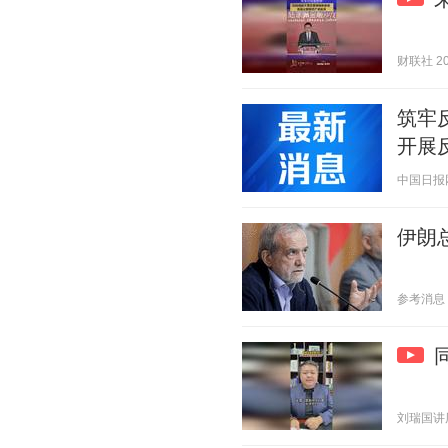
财联社 202
筑牢
开展
中国日报网 2
伊朗
参考消息 20
刘瑞国讲历史