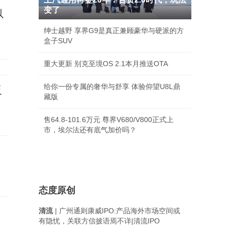
变了
以
绅士越野 享界G9是真正兼顾豪华与硬派的方
盒子SUV
重大更新 别克至境OS 2.1本月推送OTA
给你一份专属的奢华与舒享 体验仰望U8L鼎
反
藏版
售64.8-101.6万元 尊界V680/V800正式上
市，埃尔法还有底气加价吗？
态度原创
清流
| 广州通则康威IPO:产品海外市场空间或
有隐忧，关联方信披语焉不详|清流IPO