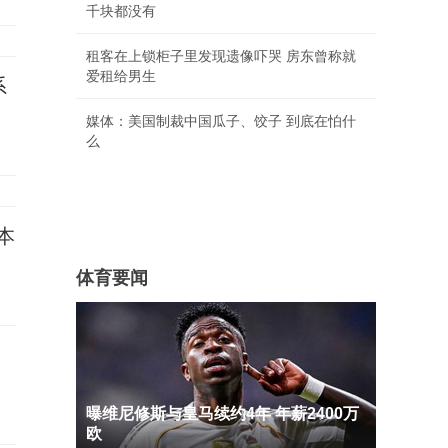
千块都没有
租客在上锁柜子里发现遗像吓哭 房东曾称就
爱租给男生
系
媒体：美国制裁中国瓜子、饺子 到底在怕什
么
本
体育要闻
曝维尼修斯与皇马续约4年 年薪2400万
欧