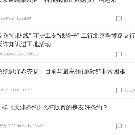
6-03-24 16:59:00
0
跟贴
0
反诈“心防线” 守护工友“钱袋子” 工行北京翠微路支
反诈知识进工地活动
026-08-06 17:26:13
0
跟贴
0
总统佩泽希齐扬：目前与最高领袖联络"非常困难"
26-08-06 11:05:53
13263
跟贴
13263
同样《天津条约》沙E版真的是友好条约？
 2026-08-04 14:33:42
1
跟贴
1