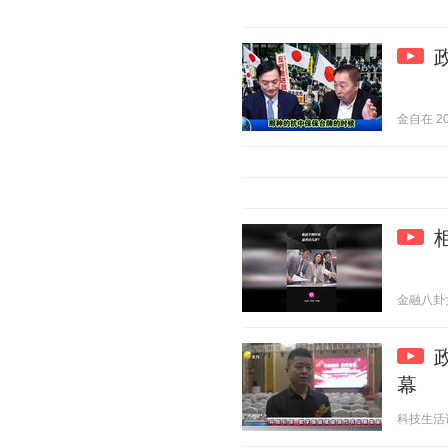
金自在 202
金融八卦女 2
幕
科技生活说 2