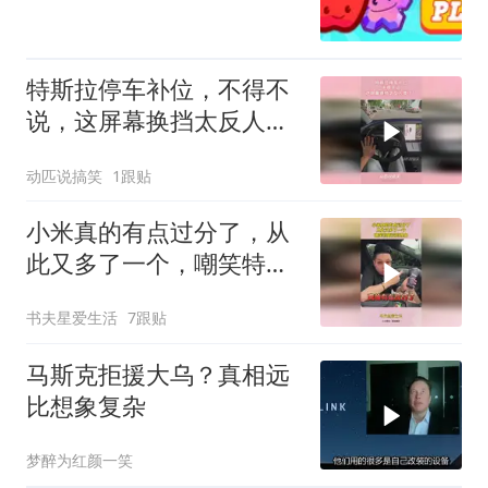
特斯拉停车补位，不得不
说，这屏幕换挡太反人类
了！
动匹说搞笑
1跟贴
小米真的有点过分了，从
此又多了一个，嘲笑特斯
拉的理由
书夫星爱生活
7跟贴
马斯克拒援大乌？真相远
比想象复杂
梦醉为红颜一笑