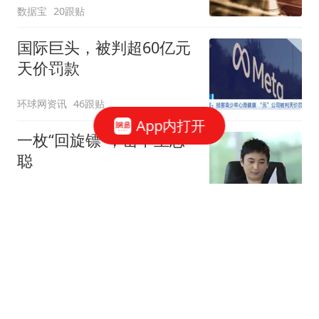
数据宝
20跟贴
国际巨头，被判超60亿元
天价罚款
环球网资讯
46跟贴
App内打开
一枚“回旋镖”，击中王思
聪
说财猫
1358跟贴
腾讯、字节、阿里，抢着
给打工人配「AI助理」
豹变
56跟贴