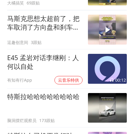
大橘搞笑
69跟贴
马斯克思想太超前了，把
车取消了方向盘和刹车，
国内造车友商懵了
逗趣创意间
3跟贴
E45 孟岩对话李继刚：人
何以自处
00:12
有知有行App
云音乐特供
特斯拉哈哈哈哈哈哈哈哈
脑洞摆烂观察员
173跟贴