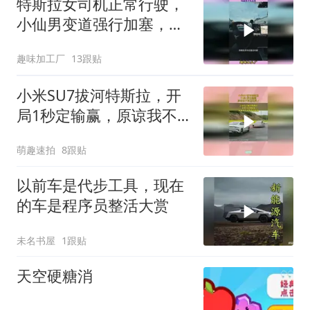
特斯拉女司机正常行驶，
小仙男变道强行加塞，明
显男子负全责
趣味加工厂
13跟贴
小米SU7拔河特斯拉，开
局1秒定输赢，原谅我不
厚道地笑了！
萌趣速拍
8跟贴
以前车是代步工具，现在
的车是程序员整活大赏
未名书屋
1跟贴
天空硬糖消