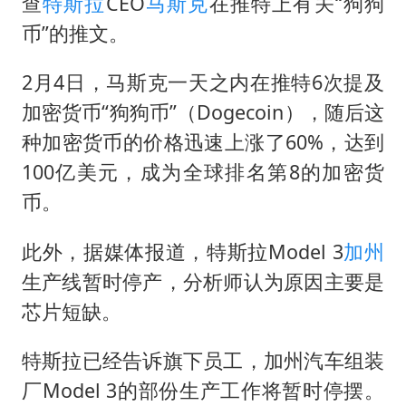
警惕！我国境内发现多起“Sorry”勒索病毒攻击事件
查
特斯拉
CEO
马斯克
在推特上有关“狗狗
币”的推文。
广岛长崎的昨天未必不会是日本的明天
我国民营企业创新动能持续增强
2月4日，马斯克一天之内在推特6次提及
高铁双人座被免票儿童挤成3人座
加密货币“狗狗币”（Dogecoin），随后这
上海将苏州河水强排至黄浦江
种加密货币的价格迅速上涨了60%，达到
100亿美元，成为全球排名第8的加密货
苏有朋亮相百花奖
币。
男子攒206小时加班调休被拒获赔1.6万
真理之光，何以能照亮复兴之路？
此外，据媒体报道，特斯拉Model 3
加州
生产线暂时停产，分析师认为原因主要是
芯片短缺。
特斯拉已经告诉旗下员工，加州汽车组装
厂Model 3的部份生产工作将暂时停摆。