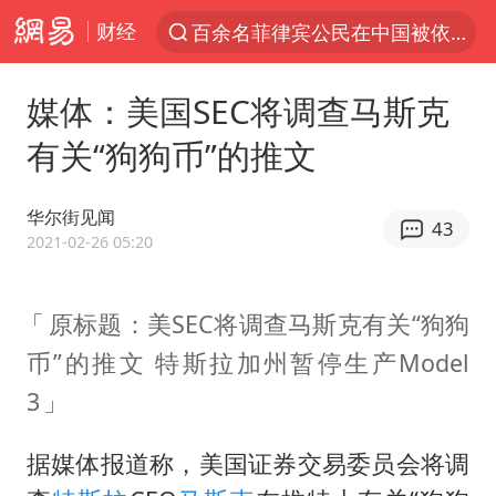
财经
百余名菲律宾公民在中国被依法处理
7月份居民消费价格指数保持温和上涨
媒体：美国SEC将调查马斯克
中使馆：重大涉诈逃犯檀某落网
有关“狗狗币”的推文
台湾不是国家不存在“国格”
独闯南太行失联14天的女子已找到
华尔街见闻
43
哥伦比亚发生7.5级地震
2021-02-26 05:20
哥伦比亚强震已致超20人死亡
原标题：美SEC将调查马斯克有关“狗狗
公安部通报：抓获犯罪嫌疑人8200余名
币”的推文 特斯拉加州暂停生产Model
易烊千玺金鸡百花双料影帝
3
“老戏骨”秦焰去世
伊朗最高领袖将任命数名高级指挥官
据媒体报道称，美国证券交易委员会将调