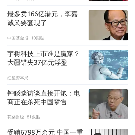
标！
最多卖166亿港元，李嘉
诚又要套现了
中国基金报
10跟贴
宇树科技上市谁是赢家？
大疆错失37亿元浮盈
红星资本局
钟睒睒访谈直接开炮：电
商正在杀死中国零售
花朵财经
81跟贴
受贿6798万余元 中国一重