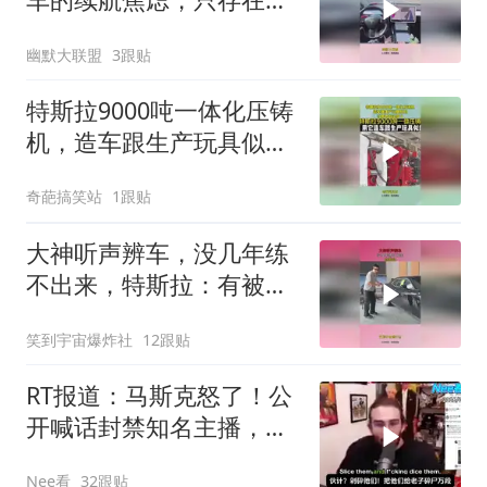
没买电车的心里
幽默大联盟
3跟贴
特斯拉9000吨一体化压铸
机，造车跟生产玩具似
的，马斯克做法绝了
奇葩搞笑站
1跟贴
大神听声辨车，没几年练
不出来，特斯拉：有被内
涵到！
笑到宇宙爆炸社
12跟贴
RT报道：马斯克怒了！公
开喊话封禁知名主播，痛
批Twitch拉偏架、搞双
Nee看
32跟贴