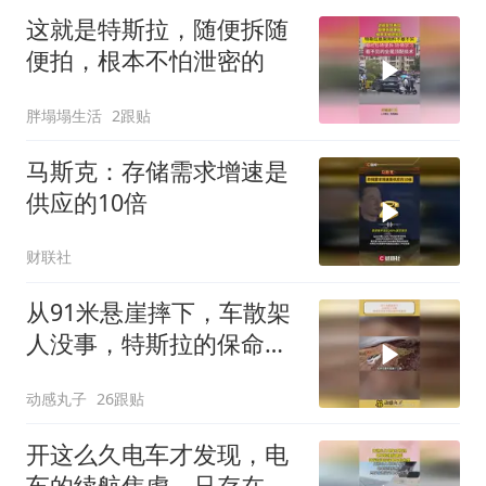
这就是特斯拉，随便拆随
便拍，根本不怕泄密的
胖塌塌生活
2跟贴
马斯克：存储需求增速是
供应的10倍
财联社
从91米悬崖摔下，车散架
人没事，特斯拉的保命密
码藏在底盘里
动感丸子
26跟贴
开这么久电车才发现，电
车的续航焦虑，只存在还