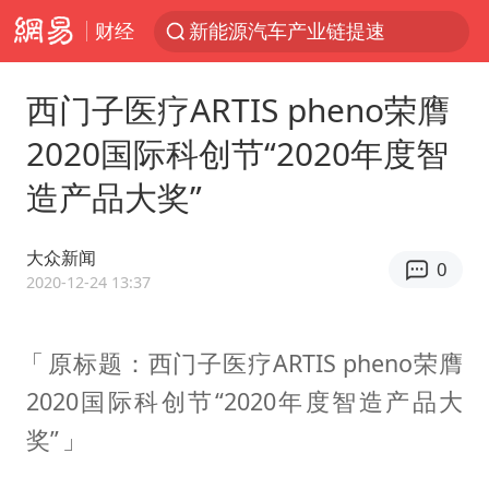
财经
新能源汽车产业链提速
众星发文悼念秦焰
西门子医疗ARTIS pheno荣膺
大连一起飞航班因乘客可乐爆瓶折返
2020国际科创节“2020年度智
SK海力士回应“或出售重庆工厂”传闻
造产品大奖”
白海豚突然大拐弯 走出罕见路线
独闯南太行失联女子遗体已找到
大众新闻
0
辽宁28名务农人员中暑死亡？官方辟谣
2020-12-24 13:37
钟睒睒：必须限制电商平台权力
原标题：西门子医疗ARTIS pheno荣膺
今日103只涨停股5只跌停股
2020国际科创节“2020年度智造产品大
血指纹匹配成功，20年悬案告破！凶手被执行死刑
奖”
中央气象台继续发布暴雨橙警