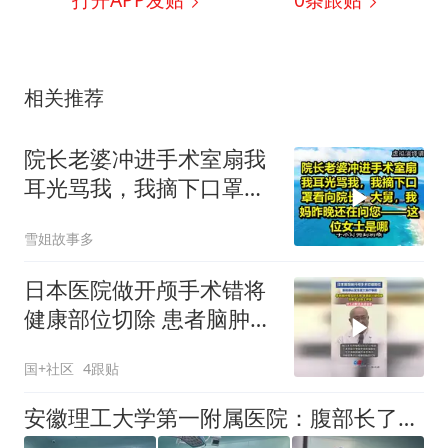
打开APP发贴
0
条跟贴
相关推荐
院长老婆冲进手术室扇我
耳光骂我，我摘下口罩看
向院长：大舅，我妈昨晚
雪姐故事多
还在问您——这位女士是
哪！
日本医院做开颅手术错将
健康部位切除 患者脑肿瘤
完好无损 无法自主呼吸
国+社区
4跟贴
院方道歉
安徽理工大学第一附属医院：腹部长了一个小包块，体重莫名下降……一查竟是双癌！