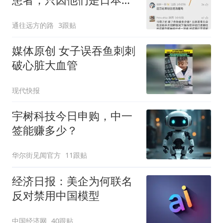
就该挖苦吗
通往远方的路
3跟贴
媒体原创 女子误吞鱼刺刺
破心脏大血管
现代快报
宇树科技今日申购，中一
签能赚多少？
华尔街见闻官方
11跟贴
经济日报：美企为何联名
反对禁用中国模型
中国经济网
40跟贴