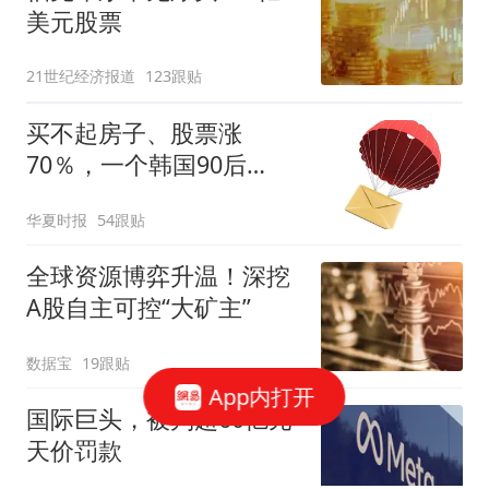
美元股票
21世纪经济报道
123跟贴
买不起房子、股票涨
70％，一个韩国90后
的“突围”
华夏时报
54跟贴
全球资源博弈升温！深挖
A股自主可控“大矿主”
数据宝
19跟贴
App内打开
国际巨头，被判超60亿元
天价罚款