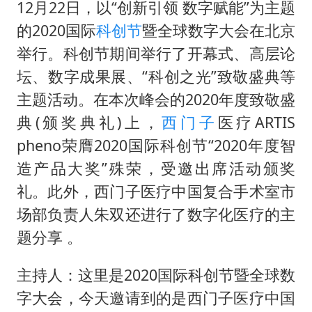
“还不如不放假”
12月22日，以“创新引领 数字赋能”为主题
医疗垃圾做手机壳 这也是谋财害命
的2020国际
科创节
暨全球数字大会在北京
举行。科创节期间举行了开幕式、高层论
武契奇：欧洲已处于大战边缘
坛、数字成果展、“科创之光”致敬盛典等
7月CPI同比上涨0.5% 经济内生增长动力持续增强
主题活动。在本次峰会的2020年度致敬盛
成都多趟列车临时停运
典(颁奖典礼)上，
西门子
医疗ARTIS
部分银行上调存款利率
pheno荣膺2020国际科创节“2020年度智
下党之路
造产品大奖”殊荣，受邀出席活动颁奖
礼。此外，西门子医疗中国复合手术室市
场部负责人朱双还进行了数字化医疗的主
题分享 。
主持人：这里是2020国际科创节暨全球数
字大会，今天邀请到的是西门子医疗中国