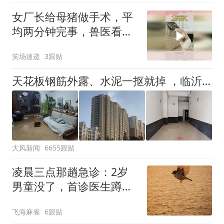
女厂长给母猪做手术，平
均两分钟完事，兽医看了
都甘拜下风！
笑场速递
3跟贴
天花板钢筋外露、水泥一抠就掉 ，临沂一安置楼交房半年即被鉴定存安全隐患；楼体至今未加固，仍有居民常住
大风新闻
6655跟贴
凌晨三点那趟急诊：2岁
男童没了，首诊医生蹲完
一年牢，刚放出来
飞海麻雀
6跟贴