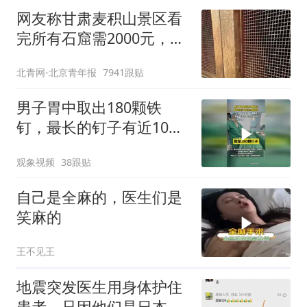
网友称甘肃麦积山景区看
完所有石窟需2000元，景
区：部分石窟受特别保
北青网-北京青年报
7941跟贴
护，游客可按需买
男子胃中取出180颗铁
钉，最长的钉子有近10厘
米长
观象视频
38跟贴
自己是全麻的，医生们是
笑麻的
王不见王
地震突发医生用身体护住
患者，只因他们是日本人