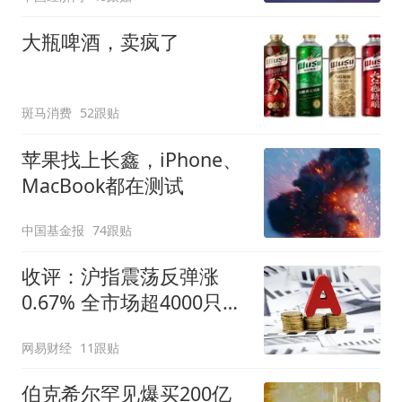
大瓶啤酒，卖疯了
斑马消费
52跟贴
苹果找上长鑫，iPhone、
MacBook都在测试
中国基金报
74跟贴
收评：沪指震荡反弹涨
0.67% 全市场超4000只个
股上涨
网易财经
11跟贴
伯克希尔罕见爆买200亿