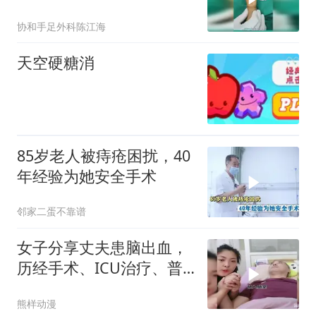
感受中国医术
协和手足外科陈江海
天空硬糖消
85岁老人被痔疮困扰，40
年经验为她安全手术
邻家二蛋不靠谱
女子分享丈夫患脑出血，
历经手术、ICU治疗、普
通病房康复等
熊样动漫