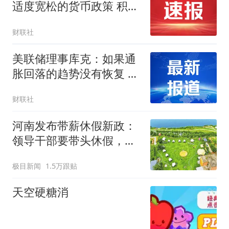
适度宽松的货币政策 积极
推动金融机构深挖有效信
财联社
贷需求
美联储理事库克：如果通
胀回落的趋势没有恢复 她
将准备支持加息
财联社
河南发布带薪休假新政：
领导干部要带头休假，推
动全员应休尽休、休满休
极目新闻
1.5万跟贴
足；鼓励3-7天弹性长假，
构建“周五半天+周末+年
天空硬糖消
假”短途度假模式