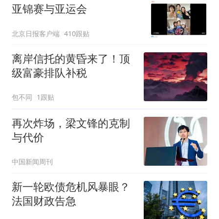
亚锦赛与亚运会
北京日报客户端
410跟贴
离岸信托的黄昏来了！顶
级富豪排队补税
包不同
1跟贴
再次炸场，梁文锋的克制
与代价
中国新闻周刊
新一轮欧债危机风暴眼？
法国财政告急