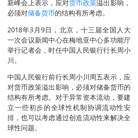
“老头乐”悬挂“蒙H好几个8”上路
新峰会上表示，应对
货币政策
溢出影响，
湖北公开征集涉黑涉恶线索
必须对
储备货币
的结构有所考虑。
被错换37年女子起诉医院：本不需辍学
2018年3月9日，北京，十三届全国人大
中方公布5项对美反制措施
一次会议新闻中心在梅地亚中心多功能厅
男子出狱前8天被改判死缓
举行记者会，时任中国人民银行行长周小
四预警齐发！双台风影响多个海域
川。
13岁少年白天写作业晚上夜市炒粉
中国人民银行前行长周小川周五表示，应
坚持党全面领导和党中央集中统一领导
对货币政策溢出影响，必须对储备货币的
结构有所考虑。对于异常资本流动，要建
立一些初步的全球性机制协调流动性安
排，也可以考虑通过创造流动性来解决全
球性问题。