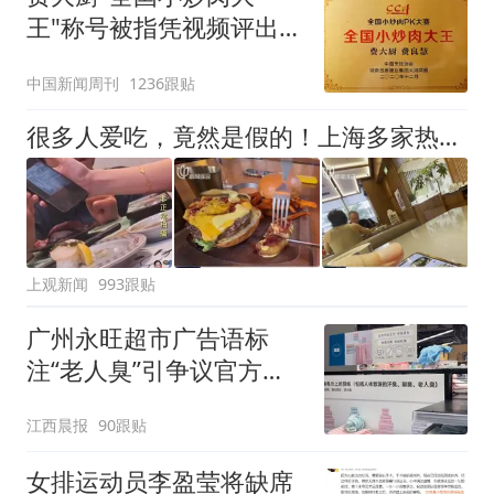
王"称号被指凭视频评出
官方回应
中国新闻周刊
1236跟贴
很多人爱吃，竟然是假的！上海多家热门餐饮店被曝光，网友热议
上观新闻
993跟贴
广州永旺超市广告语标
注“老人臭”引争议官方回
应：统一上报反馈，门店
江西晨报
90跟贴
核实完毕后会回电
女排运动员李盈莹将缺席