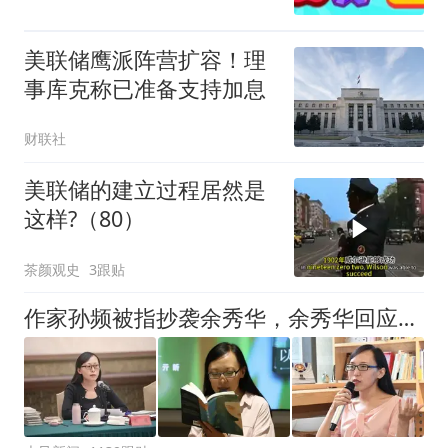
美联储鹰派阵营扩容！理
事库克称已准备支持加息
财联社
美联储的建立过程居然是
这样?（80）
茶颜观史
3跟贴
作家孙频被指抄袭余秀华，余秀华回应：看到了，给老子等着