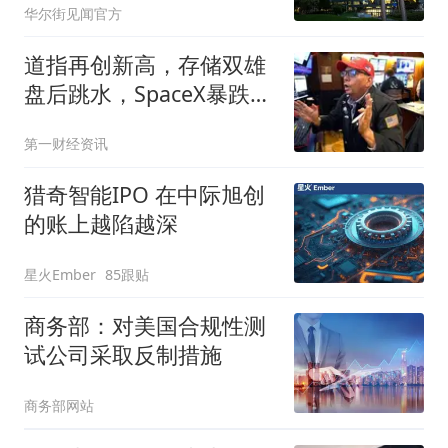
华尔街见闻官方
道指再创新高，存储双雄
盘后跳水，SpaceX暴跌超
13%，黄金大涨收复4200
第一财经资讯
美元
猎奇智能IPO 在中际旭创
的账上越陷越深
星火Ember
85跟贴
商务部：对美国合规性测
试公司采取反制措施
商务部网站