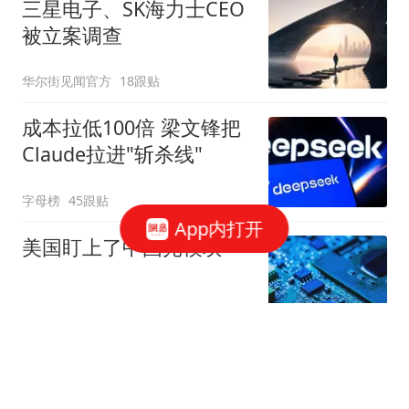
三星电子、SK海力士CEO
被立案调查
华尔街见闻官方
18跟贴
成本拉低100倍 梁文锋把
Claude拉进"斩杀线"
字母榜
45跟贴
App内打开
美国盯上了中国光模块
观察者网
252跟贴
国家邮政局依法对申通快
递有限公司立案调查