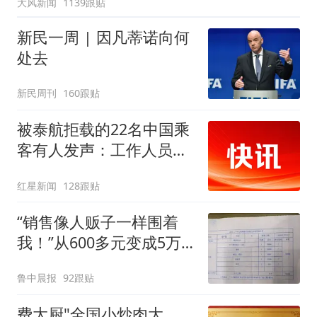
大风新闻
1139跟贴
新民一周 | 因凡蒂诺向何
处去
新民周刊
160跟贴
被泰航拒载的22名中国乘
客有人发声：工作人员承
诺免费改签，最后却自费
红星新闻
128跟贴
买机票回国
“销售像人贩子一样围着
我！”从600多元变成5万
元，57岁保洁阿姨做医美
鲁中晨报
92跟贴
后眼睛肿到流泪、视物模
糊
费大厨"全国小炒肉大