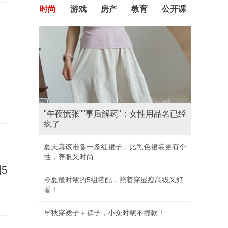
时尚
游戏
房产
教育
公开课
"午夜慌张""事后解药"：女性用品名已经
疯了
夏天真该准备一条红裙子，比黑色裙装更有个
性，养眼又时尚
5
今夏最时髦的5组搭配，照着穿显瘦高级又好
看！
早秋穿裙子＋裤子，小众时髦不撞款！