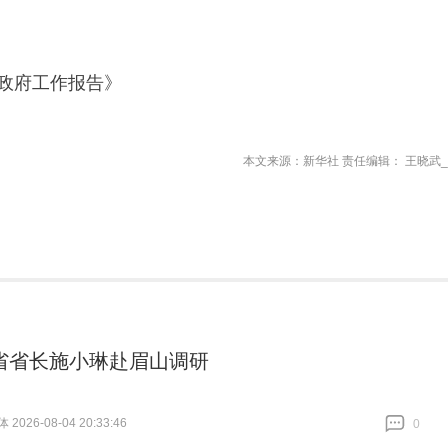
】
《政府工作报告》
本文来源：新华社 责任编辑： 王晓武_
省省长施小琳赴眉山调研
026-08-04 20:33:46
0
跟贴
0