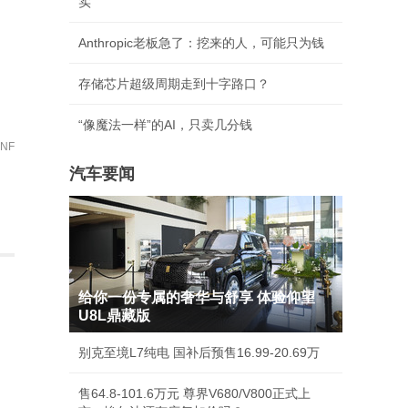
实
Anthropic老板急了：挖来的人，可能只为钱
存储芯片超级周期走到十字路口？
“像魔法一样”的AI，只卖几分钱
NF
汽车要闻
给你一份专属的奢华与舒享 体验仰望
U8L鼎藏版
别克至境L7纯电 国补后预售16.99-20.69万
售64.8-101.6万元 尊界V680/V800正式上