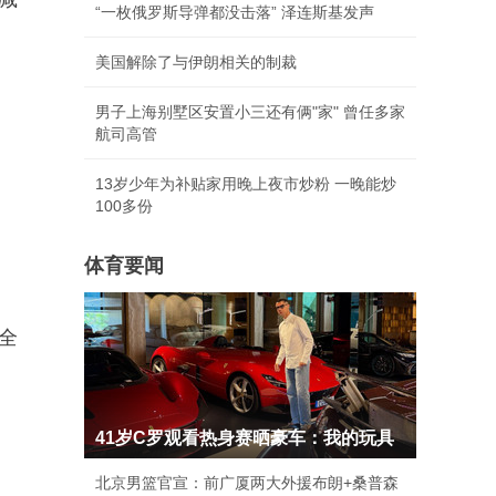
“一枚俄罗斯导弹都没击落” 泽连斯基发声
美国解除了与伊朗相关的制裁
男子上海别墅区安置小三还有俩"家" 曾任多家
航司高管
13岁少年为补贴家用晚上夜市炒粉 一晚能炒
100多份
体育要闻
全
41岁C罗观看热身赛晒豪车：我的玩具
北京男篮官宣：前广厦两大外援布朗+桑普森