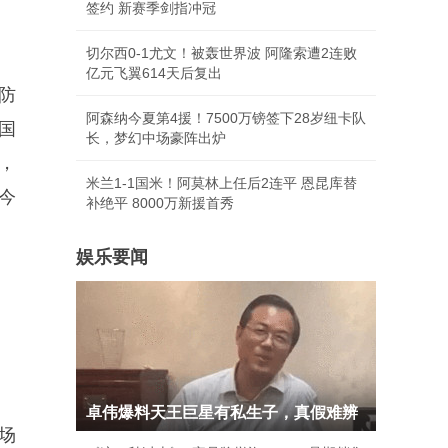
签约 新赛季剑指冲冠
切尔西0-1尤文！被轰世界波 阿隆索遭2连败
亿元飞翼614天后复出
防
阿森纳今夏第4援！7500万镑签下28岁纽卡队
国
长，梦幻中场豪阵出炉
，
米兰1-1国米！阿莫林上任后2连平 恩昆库替
今
补绝平 8000万新援首秀
娱乐要闻
卓伟爆料天王巨星有私生子，真假难辨
场