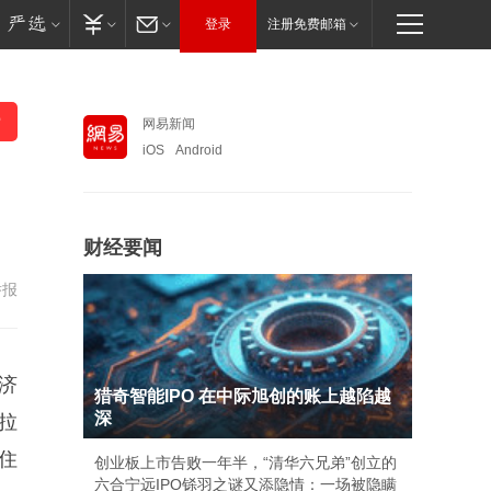
登录
注册免费邮箱
网易新闻
iOS
Android
财经要闻
举报
济
猎奇智能IPO 在中际旭创的账上越陷越
深
拉
住
创业板上市告败一年半，“清华六兄弟”创立的
六合宁远IPO铩羽之谜又添隐情：一场被隐瞒