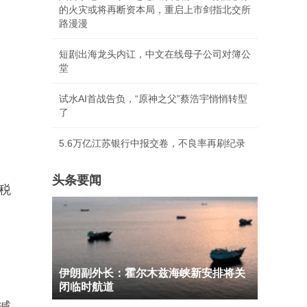
的火灾或将再断资本局，重启上市剑指北交所
路漫漫
短剧出海龙头内讧，中文在线母子公司对簿公
堂
试水AI首战告负，“原神之父”蔡浩宇悄悄转型
了
5.6万亿江苏银行中报交卷，不良率再刷纪录
头条要闻
税
伊朗副外长：霍尔木兹海峡新安排将关
闭临时航道
减