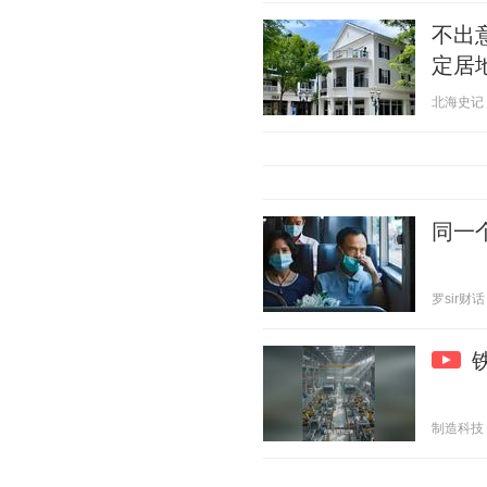
不出
定居
北海史记 20
同一
罗sir财话 
制造科技 20