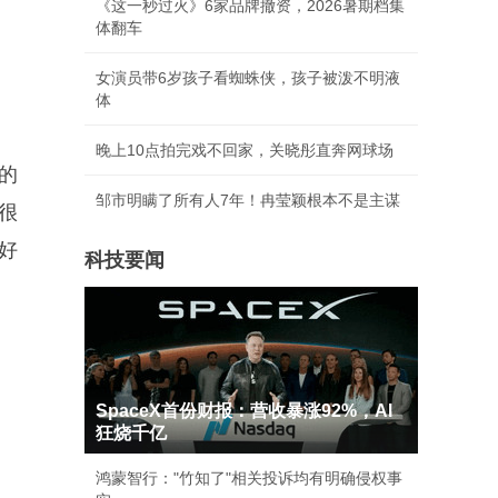
《这一秒过火》6家品牌撤资，2026暑期档集
体翻车
女演员带6岁孩子看蜘蛛侠，孩子被泼不明液
体
晚上10点拍完戏不回家，关晓彤直奔网球场
的
邹市明瞒了所有人7年！冉莹颖根本不是主谋
很
好
科技要闻
SpaceX首份财报：营收暴涨92%，AI
狂烧千亿
鸿蒙智行："竹知了"相关投诉均有明确侵权事