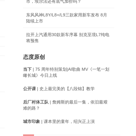
市，埃尔法还有底气加价吗？
择
东风风神L8Y/L8+/L9三款家用新车发布 8月
陆续上市
拉开上汽通用30款新车序幕 别克至境L7纯电
将预售
态度原创
当下
| 75 周年特别策划|AI歌曲 MV《一笔一划
瞰长城》今日上线
公开课
| 史上最完美的【八段锦】教学
后厂村体工队
| 詹姆斯的最后一集，依旧最艰
难的路？
城市印象
| 课本里的童年，绍兴正上演