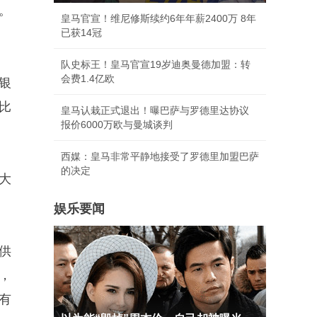
。
皇马官宣！维尼修斯续约6年年薪2400万 8年
已获14冠
队史标王！皇马官宣19岁迪奥曼德加盟：转
会费1.4亿欧
银
比
皇马认栽正式退出！曝巴萨与罗德里达协议
报价6000万欧与曼城谈判
西媒：皇马非常平静地接受了罗德里加盟巴萨
的决定
大
娱乐要闻
供
，
有