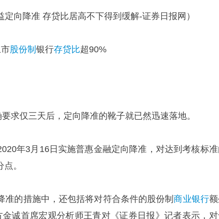
益定向降准 存贷比居高不下得到缓解-证券日报网）
上市
股份制
银行
存贷比
超90%
明确要求仅三天后，定向降准的靴子就已然迅速落地。
020年3月16日实施普惠金融定向降准，对达到考核标准
分点。
降准的措施中，还包括将对符合条件的股份制
商业银行
额
方金诚首席宏观分析师王青对《证券日报》记者表示，对