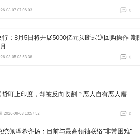
6-08-07 07:06:03
0
跟贴
0
央行：8月5日将开展5000亿元买断式逆回购操作 期
个月
6-08-05 03:53:38
0
跟贴
0
网贷盯上印度，却被反向收割？恶人自有恶人磨
026-08-03 13:57:52
0
跟贴
0
总统佩泽希齐扬：目前与最高领袖联络"非常困难"