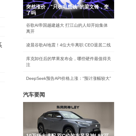
突然涨价，"只收电费钱"的梁文锋，变
了吗
谷歌AI帝国越建越大 打江山的人却开始集体
离开
系
凌晨谷歌AI地震！4位大牛离职 CEO退居二线
库克卸任后的苹果发布会，哪些硬件最值得关
注
DeepSeek预告API价格上涨：“预计涨幅较大”
汽车要闻
10万级大满配 双C位的东风风神L8Y可