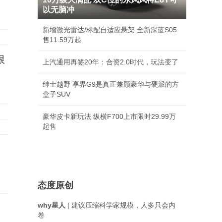
以无脑冲
新增激光雷达/标配自适应悬架 全新深蓝S05
售11.59万起
限
上汽通用再签20年：合资2.0时代，玩法变了
绅士越野 享界G9是真正兼顾豪华与硬派的方
盒子SUV
豪华皮卡新玩法 纵横F700上市限时29.99万
起售
态度原创
why星人
| 建议压缩科学家规模，人多只会内
卷