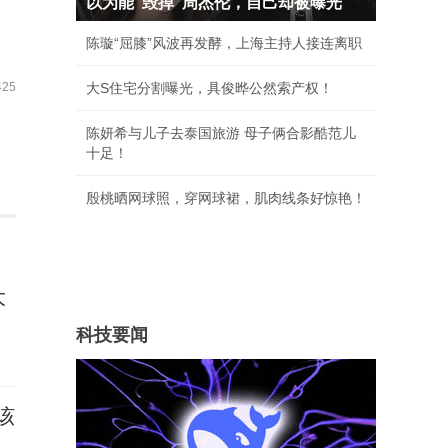
以为能“毁掉”周杰伦，自己却被曝光
。
陈璇“屈膝”风波再发酵，上海主持人接连离职
25
大S住宅分割曝光，具俊晔公然索产权！
陈妍希与儿子去泰国旅游 母子俩合影酷范儿
十足！
殷桃晒网球照，穿网球裙，肌肉线条好惊艳！
大
科技要闻
该