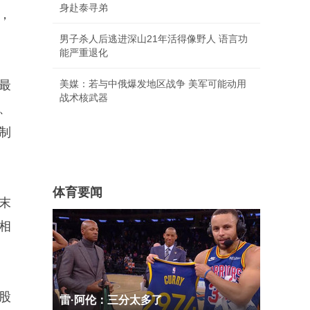
身赴泰寻弟
，
男子杀人后逃进深山21年活得像野人 语言功
能严重退化
最
美媒：若与中俄爆发地区战争 美军可能动用
战术核武器
、
份制
体育要闻
末
相
股
雷·阿伦：三分太多了