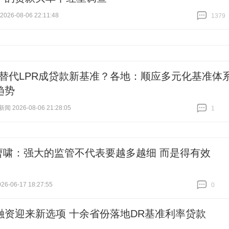
26-08-06 22:11:48
1379
跟贴
1379
将替代LPR成贷款新基准？各地：顺应多元化基准体
趋势
 2026-08-06 21:28:05
1
跟贴
1
曹啸：强大的监管不代表要越多越细 而是得有效
6-06-17 18:27:55
0
跟贴
0
融资迎来新选项 十余省份落地DR基准利率贷款