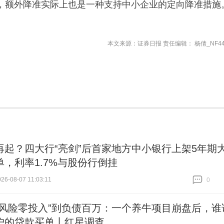
，额外降准实际上也是一种支持中小企业的定向降准措施
本文来源：证券日报 责任编辑： 杨倩_NF44
再起？四大行“亮剑”后首家地方中小银行上架5年期
单，利率1.7%与股份行倒挂
6-08-07 11:03:11
0
跟贴
0
零风险零投入”到负债百万：一个养牛项目崩盘后，谁
户的贷款买单丨红星调查