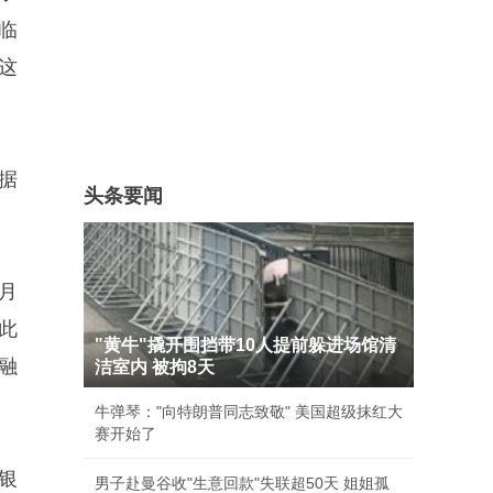
临
这
据
头条要闻
月
此
"黄牛"撬开围挡带10人提前躲进场馆清
融
洁室内 被拘8天
牛弹琴："向特朗普同志致敬" 美国超级抹红大
赛开始了
银
男子赴曼谷收"生意回款"失联超50天 姐姐孤