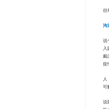
华大朱岩梅:组织想持久成功，
但
首先得把员工当"人"看
沟
董明珠：格力电器Q1损失三百
亿，但一点都不用惊慌
说
入
美日从中国彻底撤资？中欧商
戴
学院王高：基本不可能
疫
宋志平：不怕大企业不能恢
人
复，就怕中小微企业出问题
可
中国能成工业强国吗? 一图读
说
懂中国产业链的质变