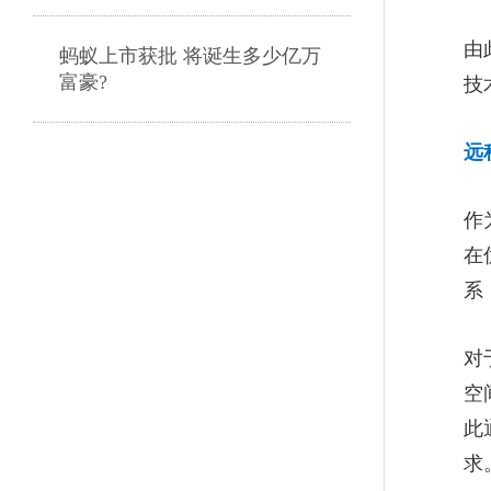
由
蚂蚁上市获批 将诞生多少亿万
富豪?
技
远
华大集团副总裁朱岩梅：尊重
值得较量的“对手”
作
在
传统商超如何开启智慧零售？
系
步步高高管分享实战经验
对
中欧教授方跃：未来的企业都
空
将成为数字型企业
此
求
领导者只想着“赢”可能会给企