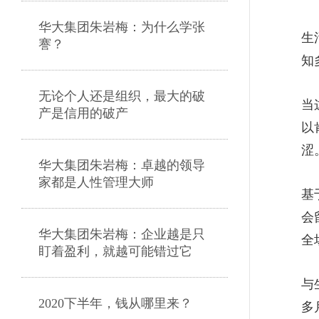
华大集团朱岩梅：为什么学张
生
謇？
知
无论个人还是组织，最大的破
当
产是信用的破产
以
涩
华大集团朱岩梅：卓越的领导
家都是人性管理大师
基
会
华大集团朱岩梅：企业越是只
全
盯着盈利，就越可能错过它
与
2020下半年，钱从哪里来？
多