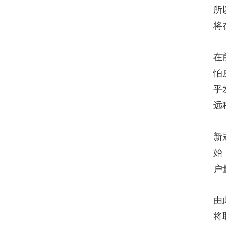
所
将
董明珠带货或致部分经销商被
边缘化? 复旦教授支招
在
怕
董明珠618带货102.7亿 此前回
乎
应"刷单"质疑:不可能
远
复旦管院窦一凡：疫后生鲜电
新
商面临流量和客单价的双重挑
始
战
户
华大集团朱岩梅：做好这5
由
步，你一定能实现人生愿望
将