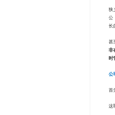
业埋下祸根？
狭
公
华大集团副总裁朱岩梅：学习
长
力决定企业能走多远
甚
你身边有马斯克、乔布斯这种
非
“带病毒”的管理者吗？
时
直播带货还有机会吗？品牌主
公
请收下中欧教授的实操指南
首
华大朱岩梅：领导力并非天
生，未来最重要的是成就他人
这