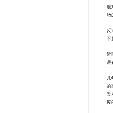
股
从吴三桂的六个选择谈创业：
没有原则，势必走不远
场
反
4000字深度拆解直播电商：是
一飞冲天还是昙花一现?
不
近
华大朱岩梅:个人或企业要想成
功并保持应以原则为中心
是
几
团队里有黄圣依、张雨绮和刘
的
芸，队伍还好带吗？
发
度
企业要把员工的工作和生活割
裂开？或错失宝贵资源