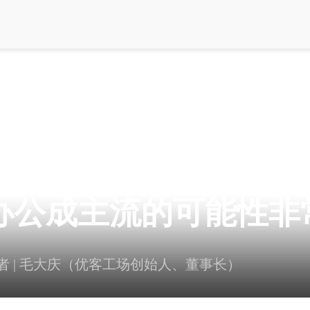
CEO说| 毛大庆:只要
办公成主流的可能性非
者 | 毛大庆（优客工场创始人、董事长）