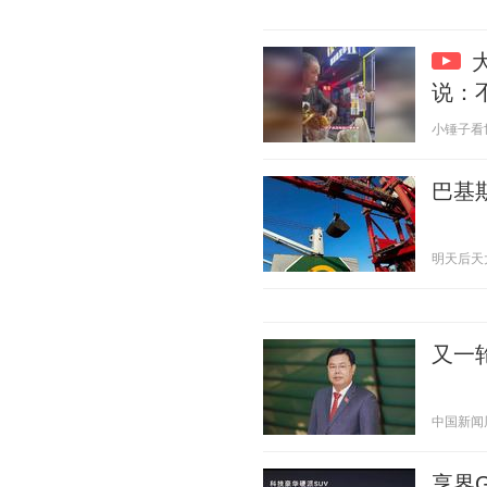
说：
小锤子看世界
巴基
明天后天大后
又一
中国新闻周刊
享界G