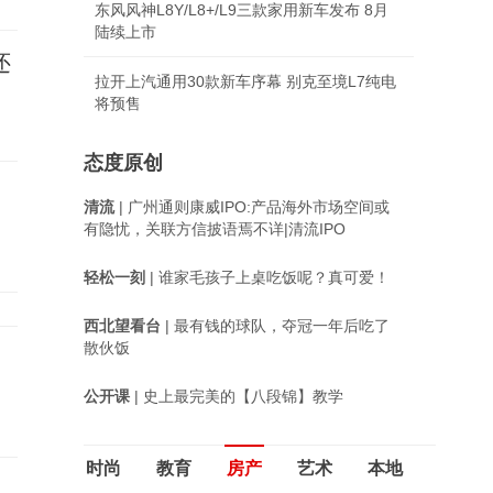
东风风神L8Y/L8+/L9三款家用新车发布 8月
陆续上市
还
拉开上汽通用30款新车序幕 别克至境L7纯电
将预售
态度原创
清流
| 广州通则康威IPO:产品海外市场空间或
有隐忧，关联方信披语焉不详|清流IPO
轻松一刻
| 谁家毛孩子上桌吃饭呢？真可爱！
西北望看台
| 最有钱的球队，夺冠一年后吃了
散伙饭
公开课
| 史上最完美的【八段锦】教学
时尚
教育
房产
艺术
本地