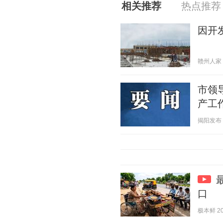
相关推荐
热点推荐
因开
赣州人家 20
市领
产工
揭阳发布 20
口
极本鲜 202