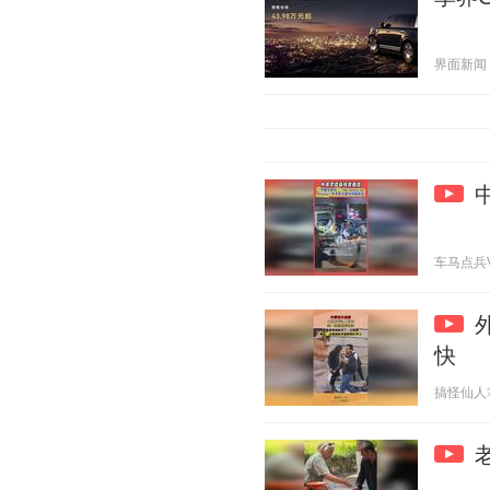
界面新闻 20
车马点兵V 2
快
搞怪仙人掌 2