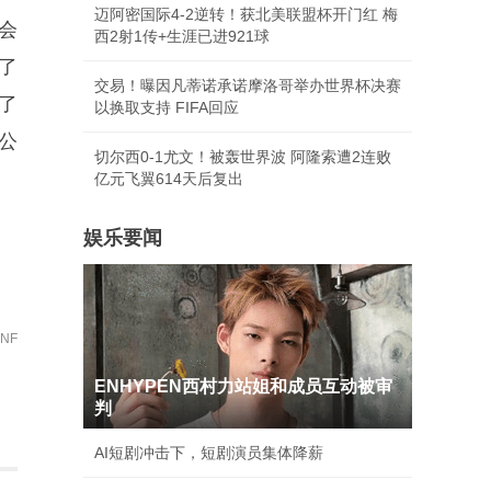
迈阿密国际4-2逆转！获北美联盟杯开门红 梅
会
西2射1传+生涯已进921球
了
交易！曝因凡蒂诺承诺摩洛哥举办世界杯决赛
了
以换取支持 FIFA回应
公
切尔西0-1尤文！被轰世界波 阿隆索遭2连败
亿元飞翼614天后复出
娱乐要闻
NF
ENHYPEN西村力站姐和成员互动被审
判
AI短剧冲击下，短剧演员集体降薪