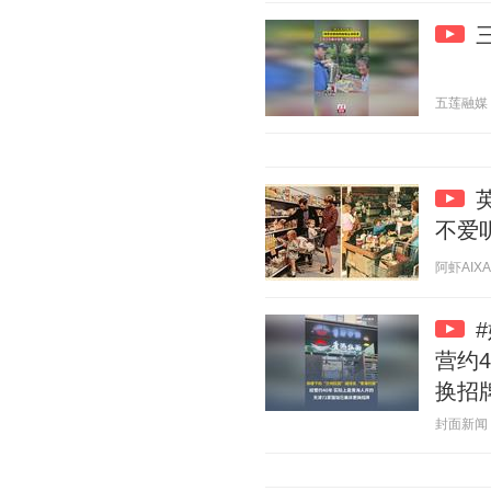
五莲融媒 20
不爱
阿虾AIXA 
营约
换招
封面新闻 20