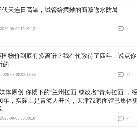
三伏天连日高温，城管给摆摊的商贩送水防暑
26-08-05 16:52:12
0
跟贴
0
英国物价到底有多离谱？我在伦敦待了四年，说点你
听的
2026-08-02 02:17:38
19
跟贴
19
#媒体原创 你楼下的“兰州拉面”或改名“青海拉面”，
40年，实际上是青海人开的，天津72家面馆已集体
牌
26-08-06 03:38:18
84
跟贴
84