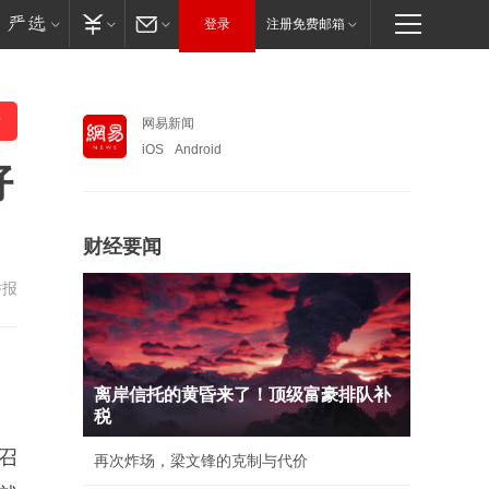
登录
注册免费邮箱
网易新闻
iOS
Android
好
财经要闻
举报
离岸信托的黄昏来了！顶级富豪排队补
税
召
再次炸场，梁文锋的克制与代价