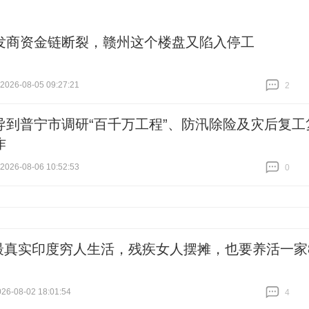
发商资金链断裂，赣州这个楼盘又陷入停工
26-08-05 09:27:21
2
跟贴
2
导到普宁市调研“百千万工程”、防汛除险及灾后复工
作
26-08-06 10:52:53
0
跟贴
0
最真实印度穷人生活，残疾女人摆摊，也要养活一家
6-08-02 18:01:54
4
跟贴
4