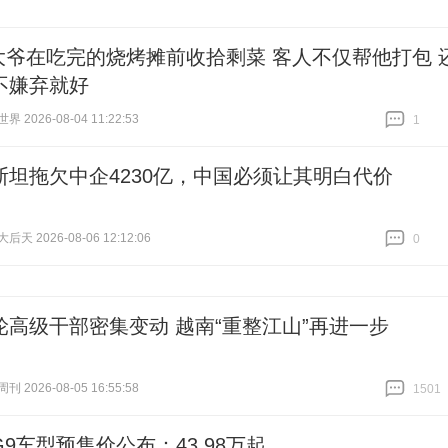
大爷在吃完的烧烤摊前收拾剩菜 客人不仅帮他打包 
不嫌弃就好
 2026-08-04 11:22:53
1
跟贴
1
斯坦拖欠中企4230亿，中国必须让其明白代价
天 2026-08-06 12:12:06
0
跟贴
0
轮高级干部密集变动 越南“重整江山”再进一步
 2026-08-05 16:55:58
1501
跟贴
1501
9车型预售价公布：43.98万起