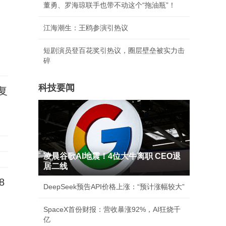
董勇、罗海琼联手也带不动这个“拖油瓶”！
江海潮生：王鸥参演引热议
短剧演员登百花奖引热议，圈层壁垒被实力击
碎
科技要闻
复
凌晨谷歌AI地震！4位大牛离职 CEO退
居二线
8
DeepSeek预告API价格上涨：“预计涨幅较大”
SpaceX首份财报：营收暴涨92%，AI狂烧千
亿