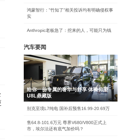
鸿蒙智行："竹知了"相关投诉均有明确侵权事
实
Anthropic老板急了：挖来的人，可能只为钱
汽车要闻
给你一份专属的奢华与舒享 体验仰望
经
U8L鼎藏版
更
别克至境L7纯电 国补后预售16.99-20.69万
售64.8-101.6万元 尊界V680/V800正式上
市，埃尔法还有底气加价吗？