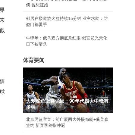
债 曾想征婚
界
邻居在楼道烧火盆持续15分钟 业主求助：防
来
盗门都烫手
似
牛弹琴：俄乌双方彻底杀红眼 俄官员光天化
日下被暗杀
体育要闻
情
全球
大梦鲨鱼上将尤因：90年代四大中锋有
多强
北京男篮官宣：前广厦两大外援布朗+桑普森
签约 新赛季剑指冲冠