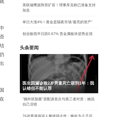
就
美联储鹰派阵营扩容！理事库克称已准备支持
加息
单日大涨4%！黄金是隔夜市场“最亮的资产”
中
创业板指半日跌0.67% 贵金属板块逆势走强
否
结
头条要闻
仍
出
医生因漏诊致2岁男童死亡获刑1年：我
认错但不能认罪
国
在
"婚外胚胎案"原配谈首次与第三者对质：她说
自己没错
76岁香港填词人黎彼得去世：晚年为儿子还