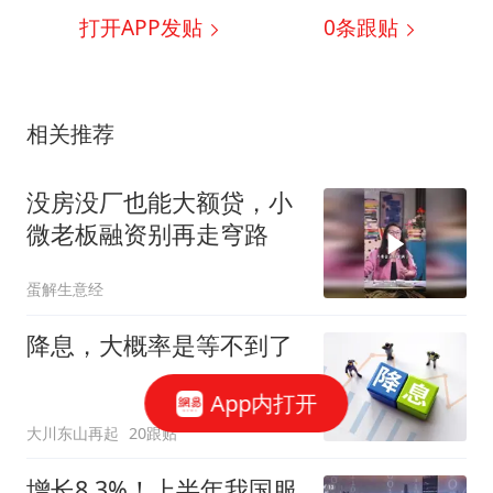
打开APP发贴
0
条跟贴
相关推荐
没房没厂也能大额贷，小
微老板融资别再走穹路
蛋解生意经
降息，大概率是等不到了
App内打开
大川东山再起
20跟贴
增长8.3%！上半年我国服