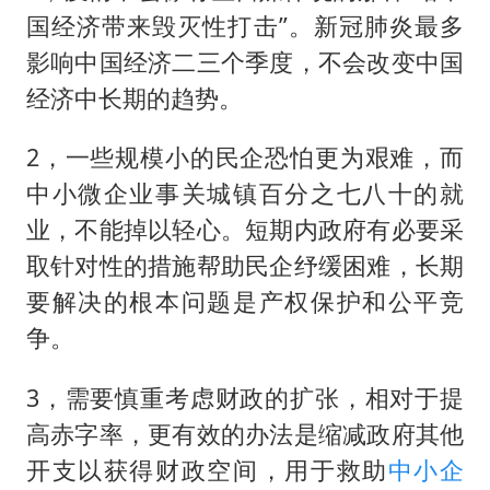
U17国足三连胜晋级明日之星半决赛
国经济带来毁灭性打击”。新冠肺炎最多
美股存储板块集体大跌
影响中国经济二三个季度，不会改变中国
名创优品回应女子吐槽内裤质量差
经济中长期的趋势。
日本试射“战斧”导弹，国防部回应
2，一些规模小的民企恐怕更为艰难，而
百花奖开幕式
中小微企业事关城镇百分之七八十的就
胡彦斌韩磊 谁帮谁
业，不能掉以轻心。短期内政府有必要采
夯实基础开新局
取针对性的措施帮助民企纾缓困难，长期
要解决的根本问题是产权保护和公平竞
争。
3，需要慎重考虑财政的扩张，相对于提
高赤字率，更有效的办法是缩减政府其他
开支以获得财政空间，用于救助
中小企