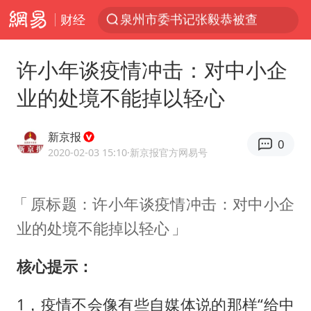
财经
“电影+”如何激发千亿级消费新活力？
全球首个长时储能一体化产业园量产
许小年谈疫情冲击：对中小企
台风白海豚已进入24小时警戒线
业的处境不能掉以轻心
“秋天的第一杯奶茶”6岁了
上海：台风白海豚或将带来龙卷风
新京报
0
四川宜宾市高县4.9级地震致1人死亡
2020-02-03 15:10
·新京报官方网易号
中巨芯：上半年归母净利润1405.77万元
原标题：许小年谈疫情冲击：对中小企
38岁演员求职万岁山NPC成功
业的处境不能掉以轻心
胜宏科技：股票交易异常波动
国乒男单横滨冠军赛全军覆没
核心提示：
胡彦斌获《歌手2026》歌王
1，疫情不会像有些自媒体说的那样“给中