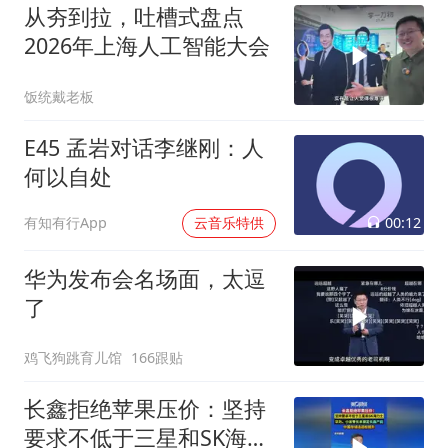
从夯到拉，吐槽式盘点
2026年上海人工智能大会
饭统戴老板
E45 孟岩对话李继刚：人
何以自处
00:12
有知有行App
云音乐特供
华为发布会名场面，太逗
了
鸡飞狗跳育儿馆
166跟贴
长鑫拒绝苹果压价：坚持
要求不低于三星和SK海力