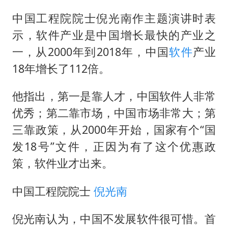
郑丽文：台湾从来没有“独立”过
中国工程院院士倪光南作主题演讲时表
几元成本的AI广告导致千万市值蒸发
示，软件产业是中国增长最快的产业之
茅台部分直营店飞天茅台提价
一，从2000年到2018年，中国
软件
产业
酒店回应车内过夜被收150元
18年增长了112倍。
商场现钱学森巨幅海报 负责人回应
他指出，第一是靠人才，中国软件人非常
杭州全市有序停课
优秀；第二靠市场，中国市场非常大；第
乐享全民健身 共筑健康中国
三靠政策，从2000年开始，国家有个“国
发18号”文件，正因为有了这个优惠政
策，软件业才出来。
中国工程院院士
倪光南
倪光南认为，中国不发展软件很可惜。首