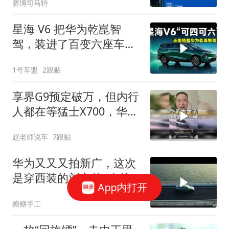
赛博司马特
星海 V6 把华为乾崑智
驾，装进了百变六座车
里？
1号车盟
2跟贴
享界G9预定破万，但内行
人都在等猛士X700，华为
同源技术有何不同
赵老师说车
7跟贴
华为又又又拍新广，这次
是穿西装的刘亦菲~直接
App内打开
一点，让你心动！
糖糖手工