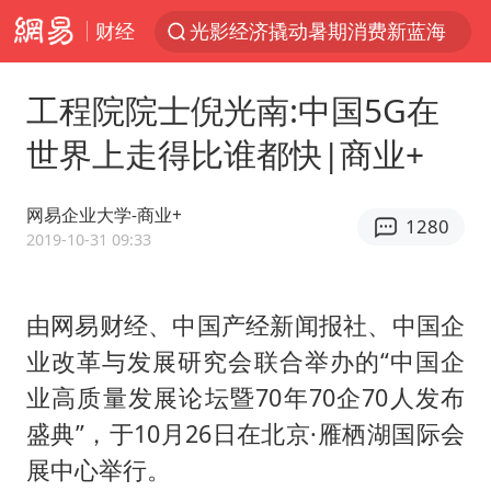
财经
光影经济撬动暑期消费新蓝海
浙江上海等地有大雨或暴雨
工程院院士倪光南:中国5G在
新疆优化调整景区内自驾服务费
世界上走得比谁都快|商业+
微信又有新功能，你可以“撤回”你的撤回了！
“新疆的交警怎么个个像我妈”
网易企业大学-商业+
1280
情侣平潭拍日出坠崖1死1伤
2019-10-31 09:33
上四休三，但降薪1000元，你接受吗？
由网易财经、中国产经新闻报社、中国企
西湖突现狂风暴雨 游客瞬间被浇透
业改革与发展研究会联合举办的“中国企
台当局重金为“台独”织“皇帝新衣”
业高质量发展论坛暨70年70企70人发布
白海豚将正面袭击贯穿浙江
盛典”，于10月26日在北京·雁栖湖国际会
《欢迎来龙餐馆》口碑
展中心举行。