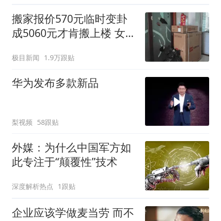
搬家报价570元临时变卦
成5060元才肯搬上楼 女子
傻眼
极目新闻
1.9万跟贴
华为发布多款新品
梨视频
58跟贴
外媒：为什么中国军方如
此专注于“颠覆性”技术
深度解析热点
1跟贴
企业应该学做麦当劳 而不