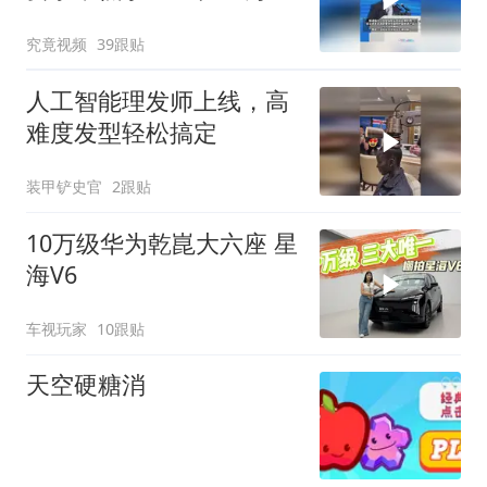
士，华为、小米等长单锁
究竟视频
39跟贴
定产能
人工智能理发师上线，高
难度发型轻松搞定
装甲铲史官
2跟贴
10万级华为乾崑大六座 星
海V6
车视玩家
10跟贴
天空硬糖消