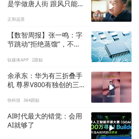
是学做唐人街 跟风只能生
存，守住产业本质，方能
正和远景
穿越周期
【数智周报】张一鸣：字
节跳动“拒绝蒸馏”，不用
别人输出换榜单排名；三
钛媒体APP
2跟贴
星发布下一代AI存储路线
图，展示zHBM和400层以
余承东：华为有三折叠手
上V10 NAND技术
机 尊界V800有独创的三
折叠桌板
快科技
364跟贴
AI时代最大的错觉：会用
AI就够了