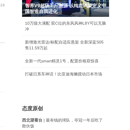
19
智界V9超级工厂溯源 以纯血鸿蒙定义中
国智造自我进化
10万级大满配 双C位的东风风神L8Y可以无脑
冲
新增激光雷达/标配自适应悬架 全新深蓝S05
售11.59万起
全新一代smart精灵1号，配置价格双惊喜
个
打破日系车神话！比亚迪海獭搅动日本市场
态度原创
西北望看台
| 最有钱的球队，夺冠一年后吃了
散伙饭