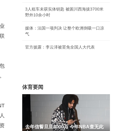
3人租车未获实体钥匙 被困川西海拔3700米
野外10余小时
业
媒体：法国一项判决 让整个欧洲倒吸一口凉
气
的联
官方披露：李云泽被罢免全国人大代表
包
。
体育要闻
NT
坡人
资
去年信誓旦旦3000万 今年NBA查无此