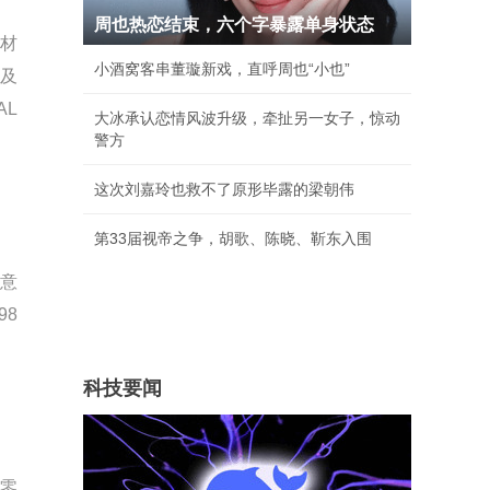
周也热恋结束，六个字暴露单身状态
请材
小酒窝客串董璇新戏，直呼周也“小也”
以及
AL
大冰承认恋情风波升级，牵扯另一女子，惊动
警方
这次刘嘉玲也救不了原形毕露的梁朝伟
第33届视帝之争，胡歌、陈晓、靳东入围
，意
98
科技要闻
费零