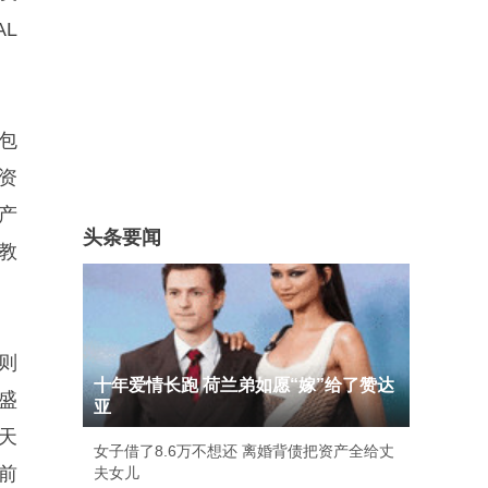
L
包
资
产
头条要闻
教
则
十年爱情长跑 荷兰弟如愿“嫁”给了赞达
盛
亚
天
女子借了8.6万不想还 离婚背债把资产全给丈
前
夫女儿