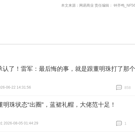
本文来源：网易商业 责任编辑： 钟齐鸣_NF56
承认了！雷军：最后悔的事，就是跟董明珠打了那
6-06-22 14:31:56
858
跟贴
858
岁董明珠状态“出圈”，蓝裙礼帽，大佬范十足！
026-08-05 01:44:29
1
跟贴
1