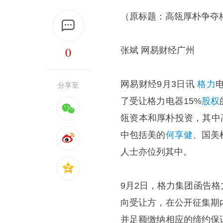
（原标题：高瓴厚朴争夺
0
张斌 网易财经广州
网易财经9月3日讯
格力
分享至
了受让格力电器15%
股权
瓴资本和厚朴投资，其中
中包括美的
何享健
、国美
人士亦位列其中。
9月2日，格力集团函告
向受让方，在公开征集期
并足额缴纳相应的缔约保