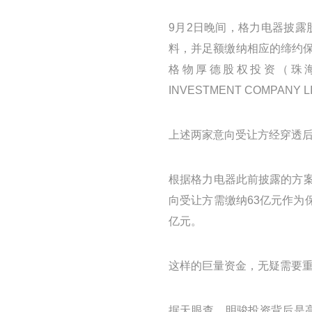
9月2日晚间，格力电器披
料，并足额缴纳相应的缔约保
格物厚德股权投资（珠海）合
INVESTMENT COMPANY
上述两家意向受让方经穿透
根据格力电器此前披露的方案
向受让方需缴纳63亿元作为保
亿元。
这样的巨量资金，无疑需要
据天眼查，明骏投资背后是