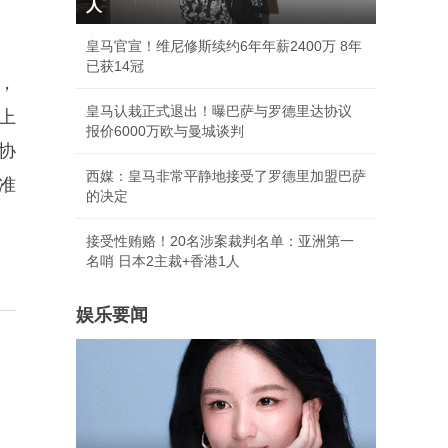
人
皇马官宣！维尼修斯续约6年年薪2400万 8年
已获14冠
，
皇马认栽正式退出！曝巴萨与罗德里达协议
上
报价6000万欧与曼城谈判
协
西媒：皇马非常平静地接受了罗德里加盟巴萨
准
的决定
接受性贿赂！20名涉案裁判名单：亚洲第一
名哨 日本2主裁+香港1人
娱乐要闻