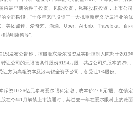
横跨最早期的种子投资、风险投资，私募股权投资，上市公司
资的全部阶段，“十多年来已投资了一大批重新定义所属行业的
团点评、爱奇艺、滴滴、Uber、Airbnb、Traveloka、百
济神州和药明康德等”。
0015)发布公告称，控股股东爱尔投资及实际控制人陈邦于2019
计转让公司的无限售条件股份6194万股，共占公司总股本的2%
股份受让方为高瓴资本及淡马锡全资子公司，各受让1%股份。
本斥资10.26亿元参与爱尔眼科定增，成本价27.6元/股。在锁
通股在今年1月解禁上市流通时，其过去一年在爱尔眼科上的账