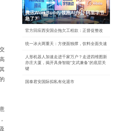
腾讯WorkBuddy领跑AI办公 阿里字节
急了?
官方回应西安国企拖欠工程款：正督促整改
统一冰火两重天：方便面独撑，饮料全面失速
交
人形机器人加速走进千家万户？走进四维图新
高
亦庄大厦，揭开具身智能“文武兼备”的底层关
键
其
的
国泰君安国际拟私有化退市
意
，
及