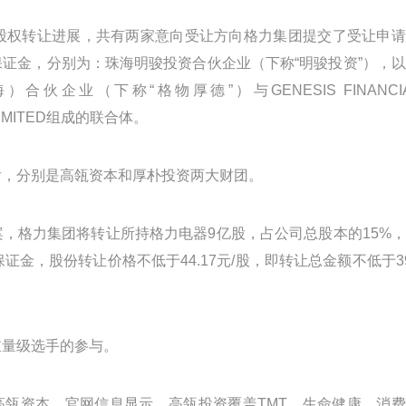
露股权转让进展，共有两家意向受让方向格力集团提交了受让申
证金，分别为：珠海明骏投资合伙企业（下称“明骏投资”），
伙企业（下称“格物厚德”）与GENESIS FINANCI
 LIMITED组成的联合体。
后，分别是高瓴资本和厚朴投资两大财团。
，格力集团将转让所持格力电器9亿股，占公司总股本的15%
证金，股份转让价格不低于44.17元/股，即转让总金额不低于3
重量级选手的参与。
高瓴资本。官网信息显示，高瓴投资覆盖TMT、生命健康、消