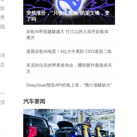
投
突然涨价，"只收电费钱"的梁文锋，变
优秀
了吗
丽国
谷歌AI帝国越建越大 打江山的人却开始集体
离开
凌晨谷歌AI地震！4位大牛离职 CEO退居二线
年8
，总
库克卸任后的苹果发布会，哪些硬件最值得关
注
DeepSeek预告API价格上涨：“预计涨幅较大”
定一
汽车要闻
面浮