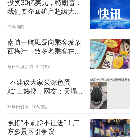
投资30亿美元，特朗普：
我们要夺回矿产超级大国
地位
澎湃新闻
南航一航班疑向乘客发放
西梅汁，致多名乘客在飞
行途中排队上厕所！乘
每日经济新闻
221跟贴
客：机上100多人只有2个
厕所；客服回应：并非每
“不建议大家买深色蛋
架飞机都会发放西梅汁
糕”上热搜，网友：天塌
了！
环球网资讯
108跟贴
被指“不刷脸不让进”！广
东多景区引争议