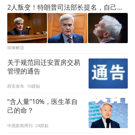
2人叛变！特朗普司法部长提名，自己人连番反水仅差一点就翻车
徐竦解说
关于规范回迁安置房交易
管理的通告
西安发布
10跟贴
“含人量”10%，医生革自
己的命？
中国新闻周刊
24跟贴