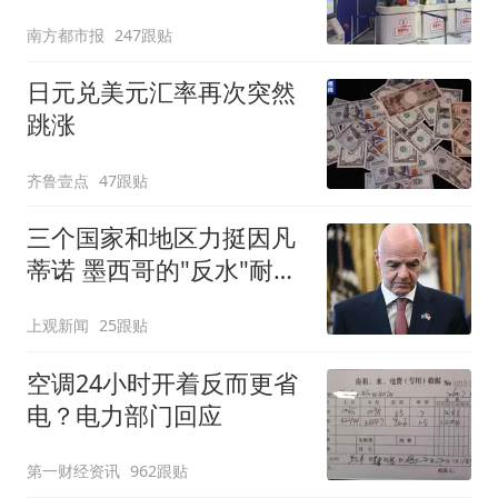
南方都市报
247跟贴
日元兑美元汇率再次突然
跳涨
齐鲁壹点
47跟贴
三个国家和地区力挺因凡
蒂诺 墨西哥的"反水"耐人
寻味
上观新闻
25跟贴
空调24小时开着反而更省
电？电力部门回应
第一财经资讯
962跟贴