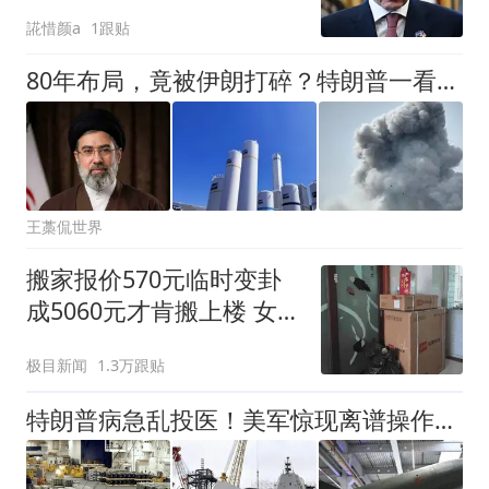
洲阻击了一回！
誮惜颜a
1跟贴
80年布局，竟被伊朗打碎？特朗普一看大事不妙，中东基地全瘫痪！
王藁侃世界
搬家报价570元临时变卦
成5060元才肯搬上楼 女子
傻眼
极目新闻
1.3万跟贴
特朗普病急乱投医！美军惊现离谱操作，复活“超级大炮”有何意图