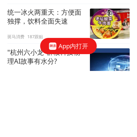
统一冰火两重天：方便面
独撑，饮料全面失速
斑马消费
187跟贴
App内打开
"杭州六小龙"群核科技物
理AI故事有水分?
星火Ember
40跟贴
宇树科技，发行价确定了
博闻财经
36跟贴
谷歌AI大换血，背后究竟