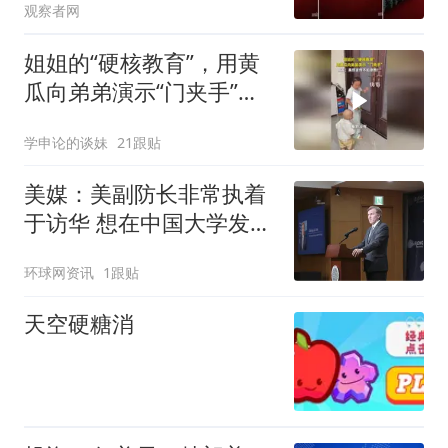
观察者网
姐姐的“硬核教育”，用黄
瓜向弟弟演示“门夹手”，
网友：果然言传不如身
学申论的谈妹
21跟贴
教！
美媒：美副防长非常执着
于访华 想在中国大学发表
演讲
环球网资讯
1跟贴
天空硬糖消