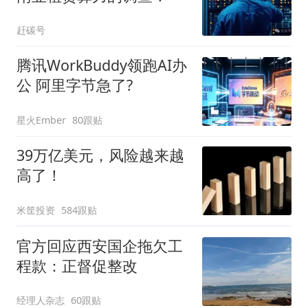
赶碳号
腾讯WorkBuddy领跑AI办
公 阿里字节急了?
星火Ember
80跟贴
39万亿美元，风险越来越
高了！
米筐投资
584跟贴
官方回应西安国企拖欠工
程款：正督促整改
经理人杂志
60跟贴