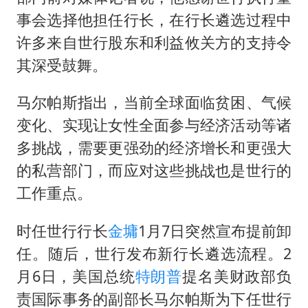
多个明星演唱会取消
事会选择他担任行长，在行长遴选过程中
西贝创始人贾国龙押注鲜羊赛道
许多来自世行股东和利益攸关方的支持令
女儿为争财产堵门阻挠父亲出殡
其深受鼓舞。
美国AI开始攻击真人了
马尔帕斯指出，当前全球面临贫困、气候
人民的健康、体质、幸福一脉相承
变化、实现让女性全面参与经济活动等诸
多挑战，需要更强劲的经济增长和更强大
的私营部门，而应对这些挑战也是世行的
工作重点。
时任世行行长
金墉
1月7日突然宣布提前卸
任。随后，世行发布新行长遴选流程。2
月6日，美国总统
特朗普
提名美财政部负
责国际事务的副部长马尔帕斯为下任世行