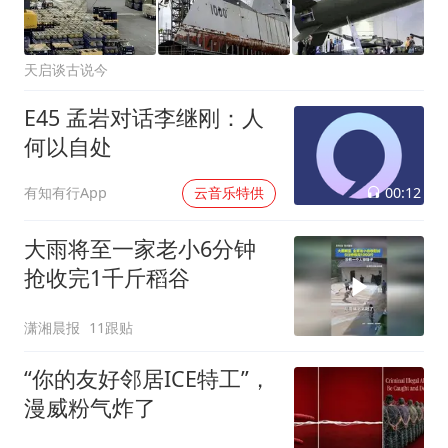
天启谈古说今
E45 孟岩对话李继刚：人
何以自处
00:12
有知有行App
云音乐特供
大雨将至一家老小6分钟
抢收完1千斤稻谷
潇湘晨报
11跟贴
“你的友好邻居ICE特工”，
漫威粉气炸了