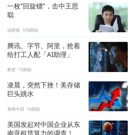
一枚“回旋镖”，击中王思
聪
说财猫
578跟贴
腾讯、字节、阿里，抢着
给打工人配「AI助理」
豹变
15跟贴
凌晨，突然下挫！美存储
巨头跳水
券商中国
16跟贴
美国发起对中国企业从东
南亚租赁算力的调查！