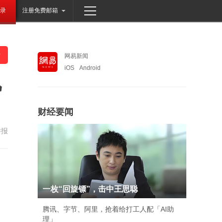
录
注册免费邮箱
网易新闻
iOS
Android
仇
财经要闻
举报
一枚“回旋镖”，击中王思聪
腾讯、字节、阿里，抢着给打工人配「AI助
理」