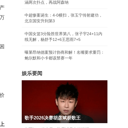
涵两次扑点，再战阿森纳
产
中超惨案诞生：4-0横扫，张玉宁传射建功，
万
北京国安升到第3
中国女篮3分险胜世界第八，张子宇24+11内
线无解，杨舒予12+6王思雨7+5
困
曝莱昂纳德案预计协商和解！名嘴要求重罚：
鲍尔默和小卡都该禁赛一年
娱乐要闻
价
歌手2026决赛胡彦斌获歌王
上