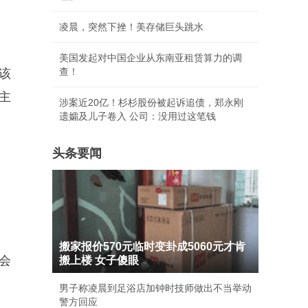
凌晨，突然下挫！美存储巨头跳水
美国发起对中国企业从东南亚租赁算力的调
查！
该
主
涉案近20亿！杉杉股份被起诉追债，郑永刚
遗孀及儿子卷入 公司：没用过这笔钱
头条要闻
搬家报价570元临时变卦成5060元才肯
会
搬上楼 女子傻眼
男子称凌晨到足浴店加钟时技师做出不当举动
警方回应