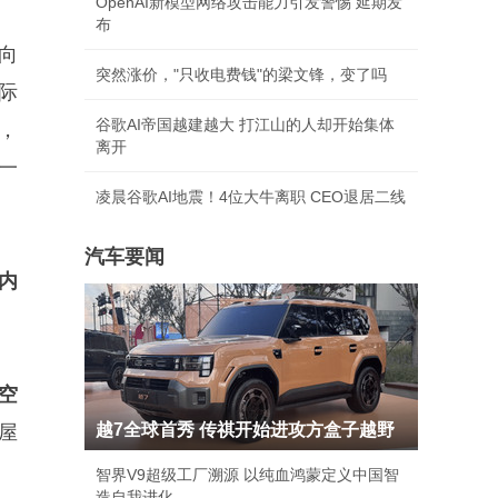
OpenAI新模型网络攻击能力引发警惕 延期发
布
向
突然涨价，"只收电费钱"的梁文锋，变了吗
际
谷歌AI帝国越建越大 打江山的人却开始集体
，
离开
一
凌晨谷歌AI地震！4位大牛离职 CEO退居二线
汽车要闻
内
空
越7全球首秀 传祺开始进攻方盒子越野
屋
智界V9超级工厂溯源 以纯血鸿蒙定义中国智
造自我进化