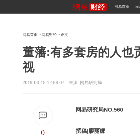
网易首页
应
网易首页
>
网易财经
> 正文
董藩:有多套房的人也
视
2019-03-18 12:58:07 来源:
网易研究局
网易研究局NO.560
0
撰稿|廖丽娜