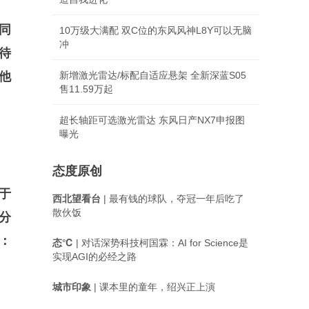
同
10万级大满配 双C位的东风风神L8Y可以无脑
冲
待
他
新增激光雷达/标配自适应悬架 全新深蓝S05
售11.59万起
超长轴距可选激光雷达 东风日产NX7申报图
曝光
态度原创
于
西北望看台
| 最有钱的球队，夺冠一年后吃了
散伙饭
分
：
态℃
| 对话深势科技柯国霖：AI for Science是
实现AGI的必经之路
城市印象
| 课本里的童年，绍兴正上演