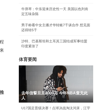
牛弹琴：中东迎来历史性一天 美国以色列肯
定五味杂陈
男子称看中女主播才华转账7千谈合作 想见面
还得转5千
沙特、巴基斯坦和土耳其三国结成军事结盟
程
印度紧张了
来
体育要闻
推
去年信誓旦旦3000万 今年NBA查无此
人
U17国足晋级决赛！点球决战淘汰河床，江宇