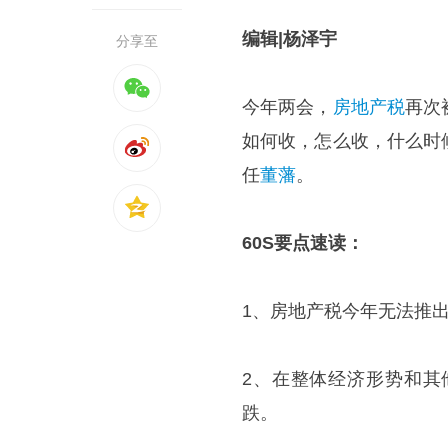
编辑|杨泽宇
分享至
今年两会，
房地产税
再次
如何收，怎么收，什么时
任
董藩
。
60S
要点速读：
1、房地产税今年无法推
2、在整体经济形势和其
跌。