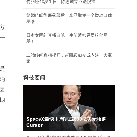
佟丽娅43岁生日，陈思诚零点送祝福
复婚传闻彻底落幕后，李亚鹏凭一个举动口碑
暴涨
方
日本女网红直播自杀！生前遭韩男团粉丝网
一
暴！
二胎传闻真相揭开，赵丽颖如今成内娱一大赢
家
是
科技要闻
消
因
期
SpaceX最快下周完成600亿美元收购
Cursor