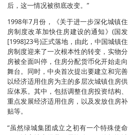
后，这一情况被彻底改变。”
1998年7月份，《关于进一步深化城镇住
房制度改革加快住房建设的通知》(国发
[1998]23号)正式落地，由此，中国城镇住
房制度迎来了一次根本性的转变，实物分
房被全面叫停，住房分配货币化开始走向
舞台。同时，中央首次提出要建立和完善
以经济适用住房为主的多层次城镇住房供
应体系。其中，包括调整住房投资结构、
重点发展经济适用住房，以及发放住房补
贴等。
“虽然绿城集团成立之初有一个特殊使命