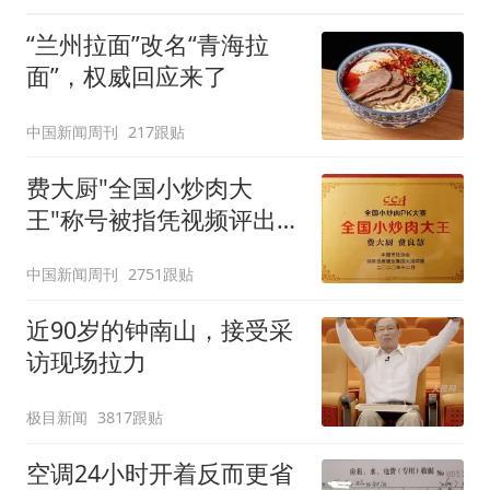
“兰州拉面”改名“青海拉
面”，权威回应来了
中国新闻周刊
217跟贴
费大厨"全国小炒肉大
王"称号被指凭视频评出
官方回应
中国新闻周刊
2751跟贴
近90岁的钟南山，接受采
访现场拉力
极目新闻
3817跟贴
空调24小时开着反而更省