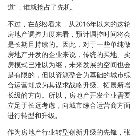
道”，谁就抢占了先机。
不过，在彭松看来，从2016年以来的这轮
房地产调控力度来看，预计调控时间将会
是长期且持续的。因此，对于一些单纯做
房地产开发的企业来说，传统的买地、卖
房模式已难以为继，未来发展的空间也会
是有限的，但以资源整合为基础的城市综
合运营却成为其谋求战略升级、拓展新增
长级的方向。所以，房地产开发企业需要
立足于长远考虑，向城市综合运营商方面
进行转型和升级。
作为房地产行业转型创新升级的先锋，张