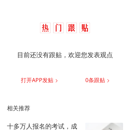
目前还没有跟贴，欢迎您发表观点
打开APP发贴
0
条跟贴
相关推荐
十多万人报名的考试，成