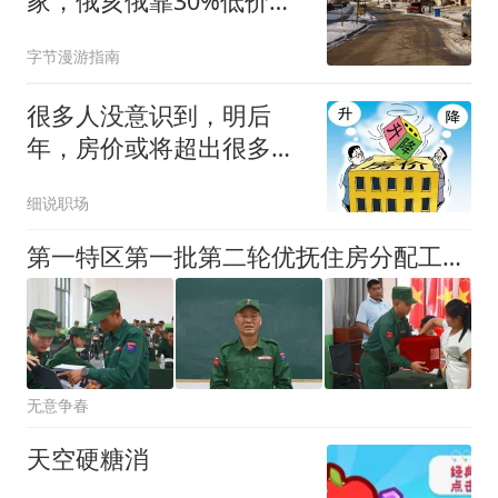
家，俄亥俄靠30%低价意
外崛起
字节漫游指南
很多人没意识到，明后
年，房价或将超出很多人
的想象
细说职场
第一特区第一批第二轮优抚住房分配工作正式启动
无意争春
天空硬糖消