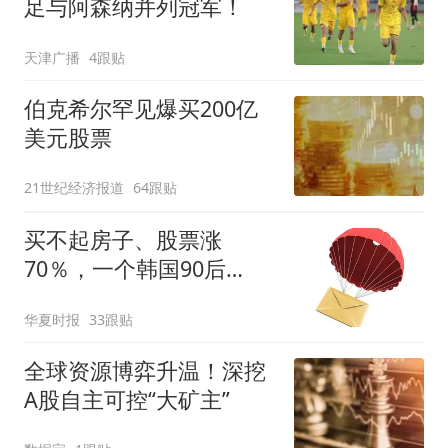
足与阿森纳并列冠军！
天津广播
4跟贴
伯克希尔罕见爆买200亿
美元股票
21世纪经济报道
64跟贴
买不起房子、股票涨
70％，一个韩国90后
的“突围”
华夏时报
33跟贴
全球资源博弈升温！深挖
A股自主可控“大矿主”