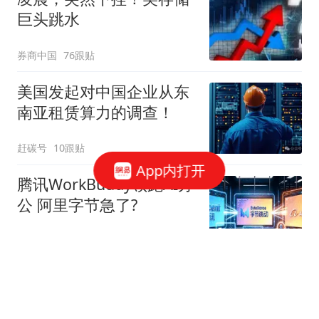
巨头跳水
券商中国
76跟贴
美国发起对中国企业从东
南亚租赁算力的调查！
赶碳号
10跟贴
App内打开
腾讯WorkBuddy领跑AI办
公 阿里字节急了?
星火Ember
80跟贴
39万亿美元，风险越来越
高了！