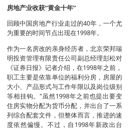
房地产业收获“黄金十年”
回顾中国房地产行业走过的40年，一个尤
为重要的时间节点出现在1998年。
作为一名房改的亲身经历者，北京荣邦瑞
明投资管理有限责任公司副总经理彭松对
《证券日报》记者介绍，在1998年之前，
职工主要是依靠单位的福利分房，房屋的
大小、产品形式与工作年限以及岗位级别
等相挂钩。“虽然1998年之前也提出要变
住房实物分配为货币分配，并出台了一系
列综合配套文件，但整体而言，推进的速
度依然偏慢。不过，自1998年新政出台