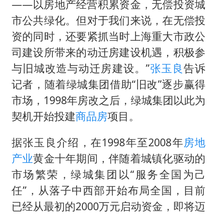
——以房地产经营积累资金，无偿投资城
市公共绿化。但对于我们来说，在无偿投
资的同时，还要紧抓当时上海重大市政公
司建设所带来的动迁房建设机遇，积极参
与旧城改造与动迁房建设。”
张玉良
告诉
记者，随着绿城集团借助“旧改”逐步赢得
市场，1998年房改之后，绿城集团以此为
契机开始投建
商品房
项目。
据张玉良介绍，在1998年至2008年
房地
产业
黄金十年期间，伴随着城镇化驱动的
市场繁荣，绿城集团以“服务全国为己
任”，从落子中西部开始布局全国，目前
已经从最初的2000万元启动资金，即将迈