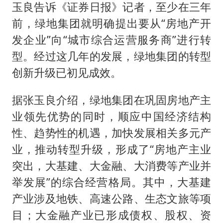
玉良告诉《证券日报》记者，至少在三年
前，绿地集团就明确提出要从“房地产开
发企业”向“城市综合运营服务商”进行转
型。经过这几年的发展，绿地集团的转型
创新升级已初见成效。
据张玉良介绍，绿地集团在巩固房地产主
业领先优势的同时，顺应中国经济结构
性、趋势性的机遇，加快发展相关多元产
业，推动转型升级，形成了“房地产主业
突出，大基建、大金融、大消费等产业并
举发展”的综合经营格局。其中，大基建
产业涉及地铁、高速公路、生态文旅等项
目；大金融产业已形成债权、股权、资