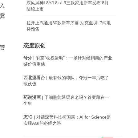
东风风神L8Y/L8+/L9三款家用新车发布 8月
入
陆续上市
冀
拉开上汽通用30款新车序幕 别克至境L7纯电
将预售
态度原创
管
号外
| 耐克“收权运动”：一场针对经销商的产业
链价值重估
西北望看台
| 最有钱的球队，夺冠一年后吃了
散伙饭
药说漫画
| 干细胞能延缓衰老吗？答案藏在一
生里
态℃
| 对话深势科技柯国霖：AI for Science是
实现AGI的必经之路