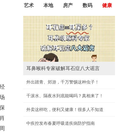
艺术
本地
房产
数码
健康
耳鼻喉科专家破解耳石症八大谣言
外出踏青、郊游，千万警惕这种虫子！
经
千滚水、隔夜水到底能喝吗？真相来了！
场
保
外卖这样吃，便利又健康！很多人不知道
肖
中疾控发布春夏呼吸道疾病防护指南
周