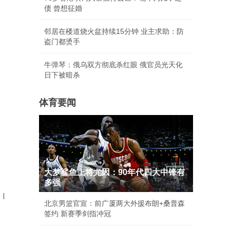
债 曾想征婚
邻居在楼道烧火盆持续15分钟 业主求助：防
盗门都烫手
牛弹琴：俄乌双方彻底杀红眼 俄官员光天化
日下被暗杀
体育要闻
大梦鲨鱼上将尤因：90年代四大中锋有
多强
|
北京男篮官宣：前广厦两大外援布朗+桑普森
签约 新赛季剑指冲冠