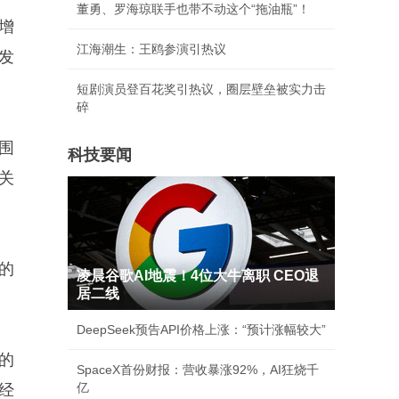
董勇、罗海琼联手也带不动这个“拖油瓶”！
增
江海潮生：王鸥参演引热议
发
短剧演员登百花奖引热议，圈层壁垒被实力击
碎
围
科技要闻
关
的
凌晨谷歌AI地震！4位大牛离职 CEO退
居二线
DeepSeek预告API价格上涨：“预计涨幅较大”
的
SpaceX首份财报：营收暴涨92%，AI狂烧千
亿
经