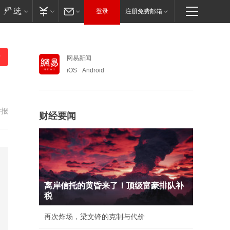
登录
注册免费邮箱
网易新闻
iOS
Android
举报
财经要闻
离岸信托的黄昏来了！顶级富豪排队补
税
再次炸场，梁文锋的克制与代价