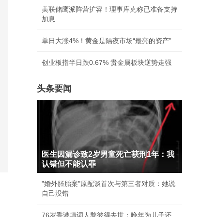
美联储鹰派阵营扩容！理事库克称已准备支持
加息
单日大涨4%！黄金是隔夜市场“最亮的资产”
创业板指半日跌0.67% 贵金属板块逆势走强
头条要闻
医生因漏诊致2岁男童死亡获刑1年：我
认错但不能认罪
"婚外胚胎案"原配谈首次与第三者对质：她说
自己没错
76岁香港填词人黎彼得去世：晚年为儿子还