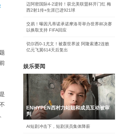
迈阿密国际4-2逆转！获北美联盟杯开门红 梅
记
西2射1传+生涯已进921球
交易！曝因凡蒂诺承诺摩洛哥举办世界杯决赛
以换取支持 FIFA回应
切尔西0-1尤文！被轰世界波 阿隆索遭2连败
亿元飞翼614天后复出
题
前
娱乐要闻
是
不
ENHYPEN西村力站姐和成员互动被审
判
、
AI短剧冲击下，短剧演员集体降薪