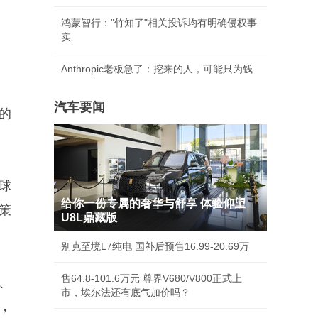
鸿蒙智行："竹知了"相关投诉均有明确侵权事
实
Anthropic老板急了：挖来的人，可能只为钱
汽车要闻
的
球
给你一份专属的奢华与舒享 体验仰望
策
U8L鼎藏版
别克至境L7纯电 国补后预售16.99-20.69万
售64.8-101.6万元 尊界V680/V800正式上
、
市，埃尔法还有底气加价吗？
，