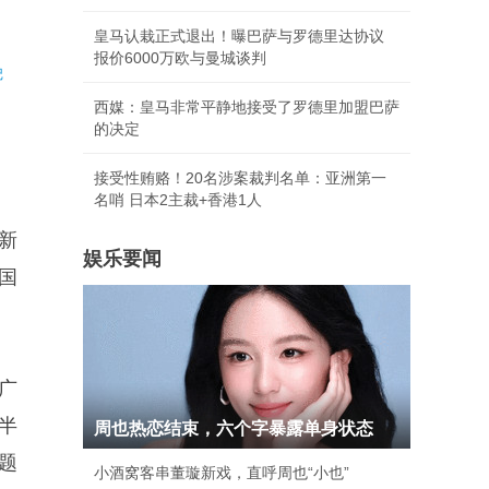
皇马认栽正式退出！曝巴萨与罗德里达协议
报价6000万欧与曼城谈判
记
西媒：皇马非常平静地接受了罗德里加盟巴萨
的决定
接受性贿赂！20名涉案裁判名单：亚洲第一
名哨 日本2主裁+香港1人
新
娱乐要闻
国
广
半
周也热恋结束，六个字暴露单身状态
题
小酒窝客串董璇新戏，直呼周也“小也”