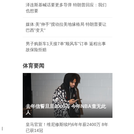
泽连斯基喊话要更多导弹 特朗普回应：我们
也想要
媒体:美"伸手"搅动拉美地缘格局 特朗普要让
巴西"变天"
男子购新车1天接7单"顺风车"订单 返程出事
故保险拒赔
体育要闻
去年信誓旦旦3000万 今年NBA查无此
人
皇马官宣！维尼修斯续约6年年薪2400万 8年
|
已获14冠