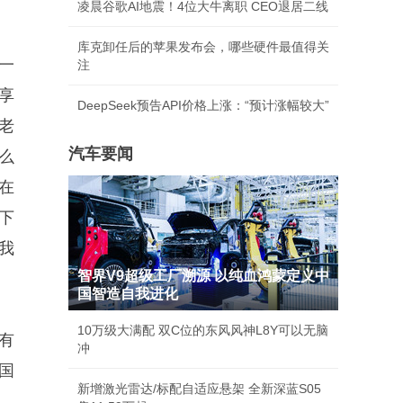
凌晨谷歌AI地震！4位大牛离职 CEO退居二线
库克卸任后的苹果发布会，哪些硬件最值得关
一
注
享
DeepSeek预告API价格上涨：“预计涨幅较大”
老
汽车要闻
么
在
下
我
智界V9超级工厂溯源 以纯血鸿蒙定义中
国智造自我进化
10万级大满配 双C位的东风风神L8Y可以无脑
有
冲
国
新增激光雷达/标配自适应悬架 全新深蓝S05