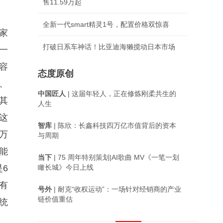
售11.59万起
全新一代smart精灵1号，配置价格双惊喜
家
打破日系车神话！比亚迪海獭搅动日本市场
一
容
态度原创
、
中国匠人
| 这届年轻人，正在修炼刚柔共生的
其
人生
这
智库
| 陈欣：长鑫科技四万亿市值背后的资本
万
与周期
能
当下
| 75 周年特别策划|AI歌曲 MV《一笔一划
6
瞰长城》今日上线
有
号外
| 耐克“收权运动”：一场针对经销商的产业
链价值重估
统