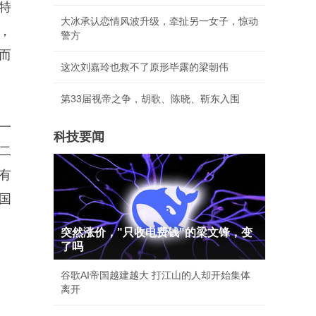
特
大冰承认恋情风波升级，牵扯另一女子，惊动
，
警方
而
这次刘嘉玲也救不了原形毕露的梁朝伟
第33届视帝之争，胡歌、陈晓、靳东入围
一
科技要闻
二
有
国
突然涨价，"只收电费钱"的梁文锋，变
了吗
谷歌AI帝国越建越大 打江山的人却开始集体
离开