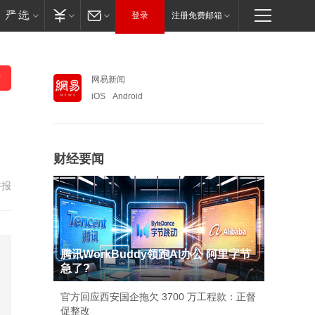
登录
注册免费邮箱
网易新闻
iOS
Android
财经要闻
举报
腾讯WorkBuddy领跑AI办公 阿里字节
急了?
官方回应西安国企拖欠 3700 万工程款：正督
促整改