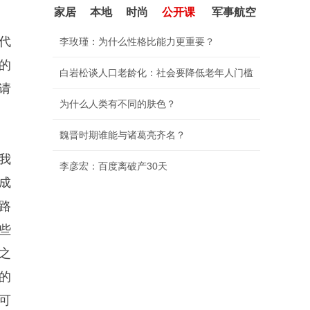
家居
本地
时尚
公开课
军事航空
代
李玫瑾：为什么性格比能力更重要？
的
白岩松谈人口老龄化：社会要降低老年人门槛
请
为什么人类有不同的肤色？
魏晋时期谁能与诸葛亮齐名？
我
李彦宏：百度离破产30天
成
路
些
之
的
可