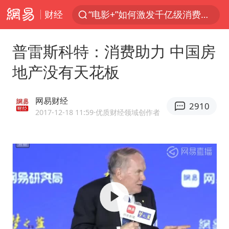
“电影+”如何激发千亿级消费新活力？
财经
全球首个长时储能一体化产业园量产
普雷斯科特：消费助力 中国房
中国女篮70-67险胜尼日利亚女篮
地产没有天花板
台风白海豚已进入24小时警戒线
四川宜宾高县4.9级地震致1死
网易财经
2910
上海：台风白海豚或将带来龙卷风
2017-12-18 11:59
·优质财经领域创作者
秋天的第一杯奶茶到底有多火
38岁演员求职万岁山NPC成功
国乒男单横滨冠军赛全军覆没
胡彦斌获《歌手2026》歌王
U17国足三连胜晋级明日之星半决赛
美股存储板块集体大跌