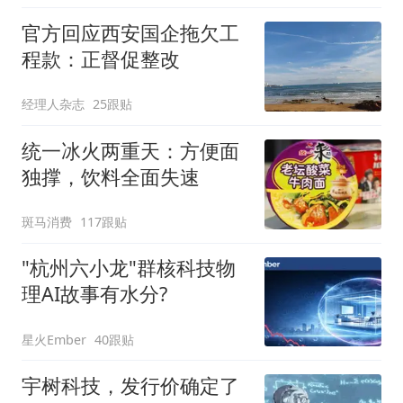
官方回应西安国企拖欠工
程款：正督促整改
经理人杂志
25跟贴
统一冰火两重天：方便面
独撑，饮料全面失速
斑马消费
117跟贴
"杭州六小龙"群核科技物
理AI故事有水分?
星火Ember
40跟贴
宇树科技，发行价确定了