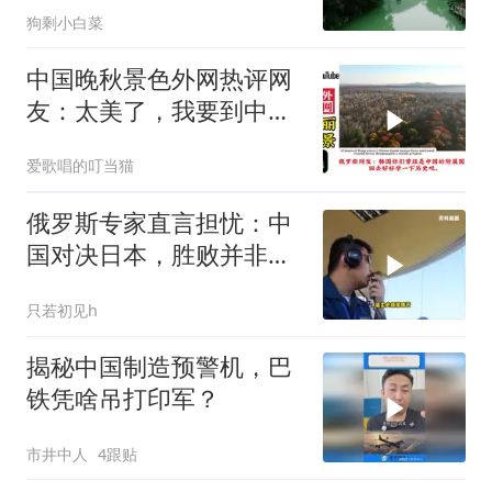
狗剩小白菜
中国晚秋景色外网热评网
友：太美了，我要到中国
留学！
爱歌唱的叮当猫
俄罗斯专家直言担忧：中
国对决日本，胜败并非唯
一忧虑
只若初见h
揭秘中国制造预警机，巴
铁凭啥吊打印军？
市井中人
4跟贴