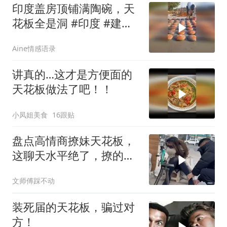
印度盖房顶铺满陶碗，天
花板全是洞 #印度 #建筑
技术 #科普
Aine情感语录
讲真的…这才是方便面的
天花板做法了吧！！
小凤姐美食
16跟贴
盘点高情商撩妹天花板，
这聊天水平绝了，撩的小
姐姐喜笑颜开
文师傅踩不动
装死届的天花板，骗过对
方！