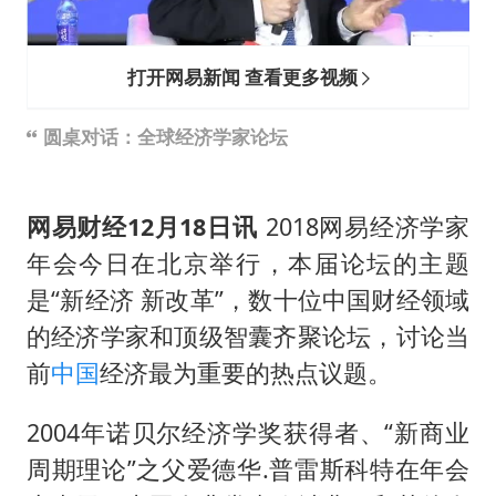
胜宏科技：股票交易异常波动
打开网易新闻 查看更多视频
中巨芯：上半年归母净利润1405.77万元
东航：国内客票提前14天免费退改
圆桌对话：全球经济学家论坛
名创优品回应女子吐槽内裤质量差
日本试射“战斧”导弹，国防部回应
网易财经12月18日讯
2018网易经济学家
夯实基础开新局
年会今日在北京举行，本届论坛的主题
是“新经济 新改革”，数十位中国财经领域
的经济学家和顶级智囊齐聚论坛，讨论当
前
中国
经济最为重要的热点议题。
2004年诺贝尔经济学奖获得者、“新商业
周期理论”之父爱德华.普雷斯科特在年会