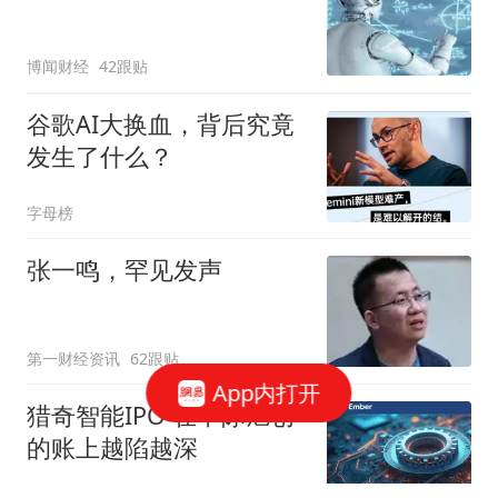
博闻财经
42跟贴
谷歌AI大换血，背后究竟
发生了什么？
字母榜
张一鸣，罕见发声
第一财经资讯
62跟贴
App内打开
猎奇智能IPO 在中际旭创
的账上越陷越深