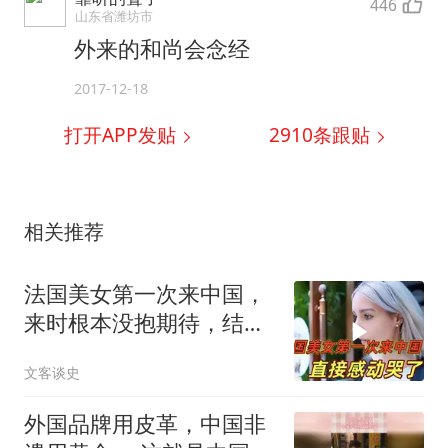
446
山东省潍坊市
外来的和尚会念经
2017-12-18
打开APP发贴
2910
条跟贴
相关推荐
法国美女第一次来中国，
来时根本没抱期待，结果
直接泪洒张家界
文客谈史
外国品牌用皮革，中国非