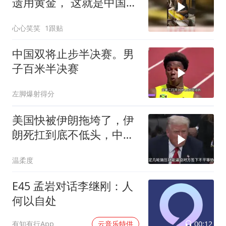
遗用黄金， 这就是中国手
艺的文化内涵
心心笑笑
1跟贴
中国双将止步半决赛。男
子百米半决赛
左脚爆射得分
美国快被伊朗拖垮了，伊
朗死扛到底不低头，中国
反而迎来新机遇？
温柔度
E45 孟岩对话李继刚：人
何以自处
00:12
有知有行App
云音乐特供