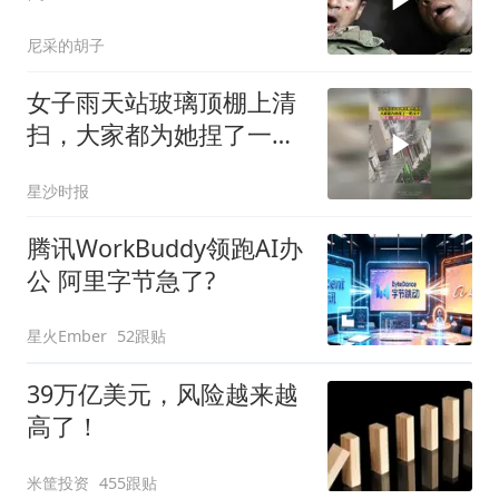
尼采的胡子
女子雨天站玻璃顶棚上清
扫，大家都为她捏了一把
冷汗，网友：胆子真的太
星沙时报
大了
腾讯WorkBuddy领跑AI办
公 阿里字节急了?
星火Ember
52跟贴
39万亿美元，风险越来越
高了！
米筐投资
455跟贴