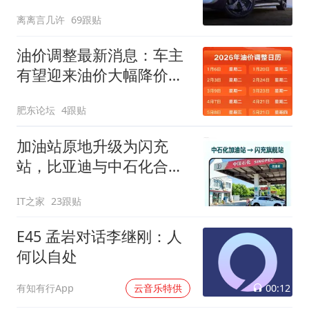
是最后的关键！
离离言几许
69跟贴
油价调整最新消息：车主
有望迎来油价大幅降价！
8月14日24时，预估下调
肥东论坛
4跟贴
幅度已从0.09元/升，扩大
至约0.3元/升！
加油站原地升级为闪充
站，比亚迪与中石化合作
里程碑项目落地
IT之家
23跟贴
E45 孟岩对话李继刚：人
何以自处
00:12
有知有行App
云音乐特供