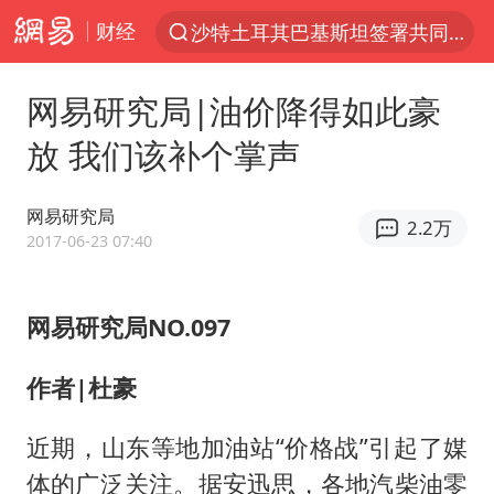
财经
沙特土耳其巴基斯坦签署共同防务协议
“电影+”如何激发千亿级消费新活力？
网易研究局|油价降得如此豪
泉州市委书记张毅恭被查
放 我们该补个掌声
台风白海豚已进入24小时警戒线
全球首个长时储能一体化产业园量产
网易研究局
2.2万
台风白海豚或吞并鲸鱼 登陆地点更新
2017-06-23 07:40
四川宜宾市高县4.9级地震致1人死亡
网易研究局NO.097
名创优品回应女子吐槽内裤质量差
中巨芯：上半年归母净利润1405.77万元
作者|杜豪
中国女篮70-67险胜尼日利亚女篮
近期，山东等地加油站“价格战”引起了媒
U17国足点球大战淘汰河床晋级决赛
体的广泛关注。据安迅思，各地汽柴油零