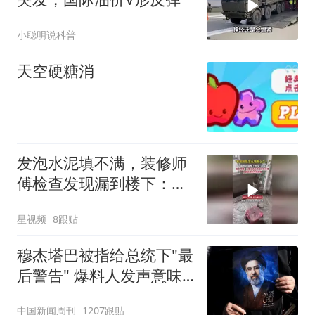
小聪明说科普
天空硬糖消
发泡水泥填不满，装修师
傅检查发现漏到楼下：出
风口未延伸到外墙
星视频
8跟贴
穆杰塔巴被指给总统下"最
后警告" 爆料人发声意味
深长
中国新闻周刊
1207跟贴