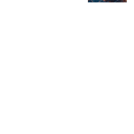
星火Ember
85跟贴
商务部：对美国合规性测
试公司采取反制措施
商务部网站
三星电子、SK海力士CEO
被立案调查
华尔街见闻官方
19跟贴
美国盯上了中国光模块
观察者网
25跟贴
热搜