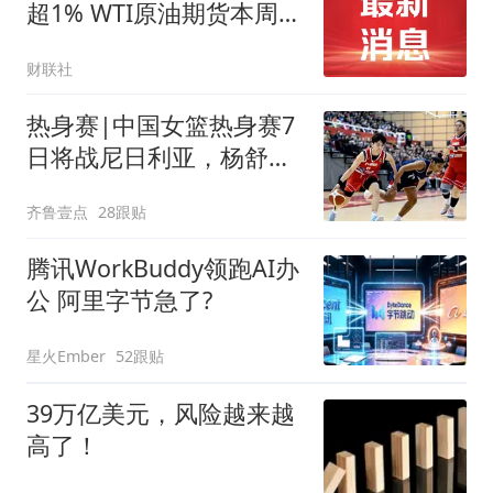
超1% WTI原油期货本周累
跌超7%
财联社
热身赛|中国女篮热身赛7
日将战尼日利亚，杨舒予
有望出战
齐鲁壹点
28跟贴
腾讯WorkBuddy领跑AI办
公 阿里字节急了?
星火Ember
52跟贴
39万亿美元，风险越来越
高了！