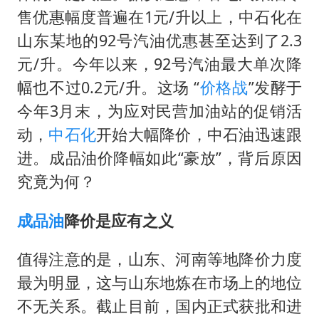
国防部：坚决反制任何闹海挑衅图谋
售优惠幅度普遍在1元/升以上，中石化在
胡彦斌韩磊 谁帮谁
山东某地的92号汽油优惠甚至达到了2.3
胡彦斌获《歌手2026》歌王
元/升。今年以来，92号汽油最大单次降
秋天的第一杯奶茶到底有多火
幅也不过0.2元/升。这场 “
价格战
”发酵于
38岁演员求职万岁山NPC成功
今年3月末，为应对民营加油站的促销活
动，
中石化
开始大幅降价，中石油迅速跟
我国外贸延续良好增长态势
进。成品油价降幅如此“豪放”，背后原因
胜宏科技：股票交易异常波动
究竟为何？
夯实基础开新局
成品油
降价是应有之义
值得注意的是，山东、河南等地降价力度
最为明显，这与山东地炼在市场上的地位
不无关系。截止目前，国内正式获批和进