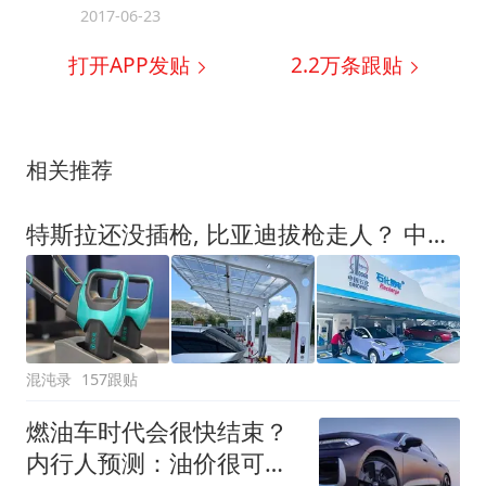
2017-06-23
打开APP发贴
2.2万
条跟贴
相关推荐
特斯拉还没插枪, 比亚迪拔枪走人？ 中石化上万座改桩:下一辆车选谁
混沌录
157跟贴
燃油车时代会很快结束？
内行人预测：油价很可能