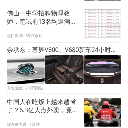
佛山一中学招聘物理教
师，笔试前13名均遭淘
汰？教育局：已叫停招
极目新闻
6317跟贴
聘，成立调查组全面核查
余承东：尊界V800、V680新车24小时大定突破3500台
齐鲁壹点
2.0万跟贴
中国人在吃饭上越来越省
了？6.3亿人点外卖，竟有
40%订单低于15元
你在偷看谁
1跟贴