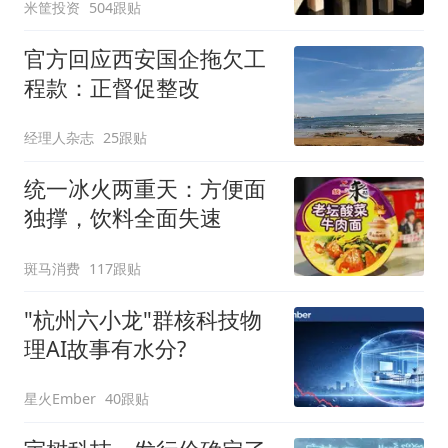
米筐投资
504跟贴
官方回应西安国企拖欠工
程款：正督促整改
经理人杂志
25跟贴
统一冰火两重天：方便面
独撑，饮料全面失速
斑马消费
117跟贴
"杭州六小龙"群核科技物
理AI故事有水分?
星火Ember
40跟贴