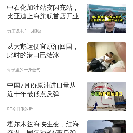
中石化加油站变闪充站，
比亚迪上海旗舰首店开业
力王说电车
6跟贴
从大鹅运便宜原油回国，
此时的港口已结冰
骨子里的一身傲气
中国7月份原油进口量从
近十年最低点反弹
RT今日俄罗斯
霍尔木兹海峡生变，红海
突发，国际油价V形反弹