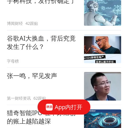
宇树科技，发行价确定了
博闻财经
42跟贴
谷歌AI大换血，背后究竟
发生了什么？
字母榜
张一鸣，罕见发声
第一财经资讯
62跟贴
App内打开
猎奇智能IPO 在中际旭创
的账上越陷越深