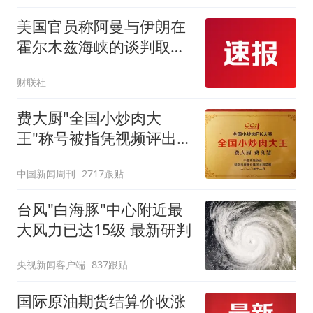
美国官员称阿曼与伊朗在
霍尔木兹海峡的谈判取得
进展 国际原油期货涨幅缩
财联社
窄
费大厨"全国小炒肉大
王"称号被指凭视频评出
官方回应
中国新闻周刊
2717跟贴
台风"白海豚"中心附近最
大风力已达15级 最新研判
央视新闻客户端
837跟贴
国际原油期货结算价收涨