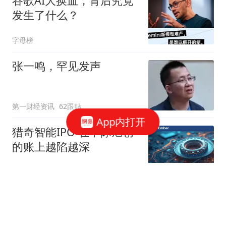
谷歌AI大换血，背后究竟
发生了什么？
字母榜
张一鸣，罕见发声
第一财经资讯
62跟贴
App内打开
猎奇智能IPO 在中际旭创
的账上越陷越深
星火Ember
85跟贴
商务部：对美国合规性测
试公司采取反制措施