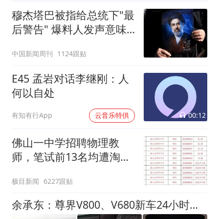
穆杰塔巴被指给总统下"最
后警告" 爆料人发声意味
深长
中国新闻周刊
1124跟贴
E45 孟岩对话李继刚：人
何以自处
00:12
有知有行App
云音乐特供
佛山一中学招聘物理教
师，笔试前13名均遭淘
汰？教育局：已叫停招
极目新闻
6227跟贴
聘，成立调查组全面核查
余承东：尊界V800、V680新车24小时大定突破3500台