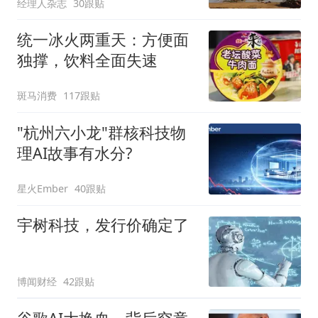
经理人杂志
30跟贴
统一冰火两重天：方便面
独撑，饮料全面失速
斑马消费
117跟贴
"杭州六小龙"群核科技物
理AI故事有水分?
星火Ember
40跟贴
宇树科技，发行价确定了
博闻财经
42跟贴