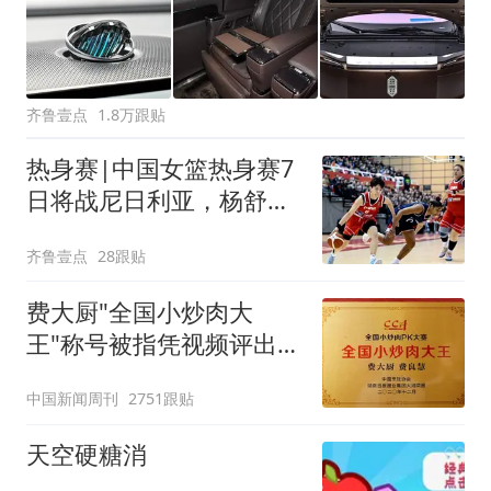
齐鲁壹点
1.8万跟贴
热身赛|中国女篮热身赛7
日将战尼日利亚，杨舒予
有望出战
齐鲁壹点
28跟贴
费大厨"全国小炒肉大
王"称号被指凭视频评出
官方回应
中国新闻周刊
2751跟贴
天空硬糖消