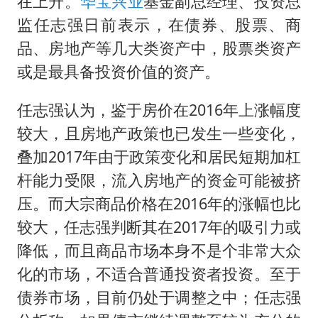
在上升。
华宝兴业
基金副总经理、投资总
美股存储板块集体大跌
监任志强日前表示，在债券、股票、商
国乒男单横滨冠军赛全军覆没
品、房地产等几大类资产中，股票类资产
38岁演员求职万岁山NPC成功
或是最具备投资价值的资产。
胡彦斌获《歌手2026》歌王
任志强认为，鉴于房价在2016年上涨幅度
日本试射“战斧”导弹，国防部回应
较大，且房地产政策也已发生一些变化，
胡彦斌韩磊 谁帮谁
叠加2017年由于政策变化和居民短期加杠
“今天得有40℃了吧 为啥还不预警”
杆能力受限，流入房地产的资金可能被挤
夯实基础开新局
压。而大宗商品价格在2016年的涨幅也比
较大，任志强判断其在2017年的吸引力或
降低，而且商品市场本身不是个非常大众
化的市场，不适合普通投资者投资。至于
债券市场，目前仍处于调整之中；任志强