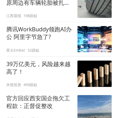
原周边有车辆轮胎被扎，
修理店铺换胎价格高达千
江西晨报
198跟贴
元，官方发布情况通报
腾讯WorkBuddy领跑AI办
公 阿里字节急了?
星火Ember
52跟贴
39万亿美元，风险越来越
高了！
米筐投资
499跟贴
官方回应西安国企拖欠工
程款：正督促整改