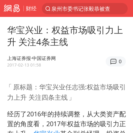
财经
泉州市委书记张毅恭被查
“电影+”如何激发千亿级消费新活力？
华宝兴业：权益市场吸引力上
全球首个长时储能一体化产业园量产
升 关注4条主线
台风白海豚加强
中国女篮70-67险胜尼日利亚女篮
上海证券报·中国证券网
0
四川宜宾高县4.9级地震致1死
2017-02-13 01:58
名创优品回应女子吐槽内裤质量差
原标题：华宝兴业任志强:权益市场吸引
出口禁令驱动有色板块大涨
力上升 关注四条主线
秋天的第一杯奶茶到底有多火
国防部：中国军队坚决反制任何闹海挑衅图谋
经历了2016年的持续调整，从大类资产配
U17国足点球大战淘汰河床晋级决赛
置的角度看，2017年权益市场的吸引力正