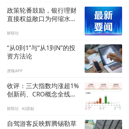
政策轮番鼓励，银行理财
直接权益敞口为何缩水？
客户诉求、能力短板、合
财联社
规边界都有原因
“从0到1”与“从1到N”的投
资方法论
虎嗅APP
收评：三大指数均涨超1%
创新药、CRO概念全线走
强
财联社
42跟贴
自驾游客反映辉腾锡勒草