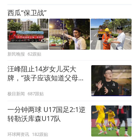
西瓜“保卫战”
新民晚报
62跟贴
汪峰阻止14岁女儿买大
牌，“孩子应该知道父母的
不易”，称自己买衣服80%
极目新闻
687跟贴
都在淘宝
一分钟两球 U17国足2:1逆
转勒沃库森U17队
环球网资讯
182跟贴