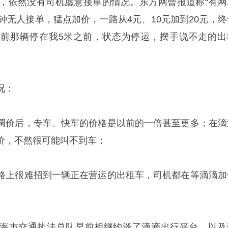
元，依然没有司机愿意接单的情况。东方网曾报道称“有网
钟无人接单，猛点加价，一路从4元、10元加到20元，终
前那辆停在我5米之前，状态为停运，摆手说不走的出
况：
调价后，专车、快车的价格是以前的一倍甚至更多；在滴
价，不然很可能叫不到车；
路上很难招到一辆正在营运的出租车，司机都在等滴滴加
海市交通执法总队早前相继约谈了滴滴出行平台，以及