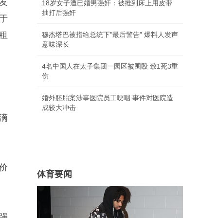
友
18岁女子遭已婚男强奸：被推到床上用皮带
抽打后强奸
于
租
穆杰塔巴被指给总统下"最后警告" 爆料人发声
意味深长
4名中国人在太子集团一园区被围殴 致1死3重
伤
婚外胚胎案涉事医院员工哽咽:事件对医院造
成较大冲击
滴
价
体育要闻
强