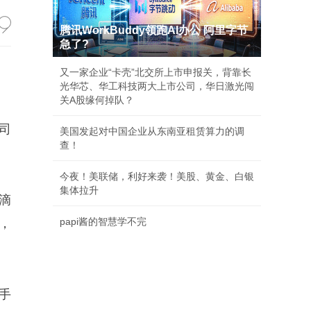
腾讯WorkBuddy领跑AI办公 阿里字节
急了?
又一家企业“卡壳”北交所上市申报关，背靠长
光华芯、华工科技两大上市公司，华日激光闯
关A股缘何掉队？
司
美国发起对中国企业从东南亚租赁算力的调
查！
今夜！美联储，利好来袭！美股、黄金、白银
集体拉升
滴
papi酱的智慧学不完
，
手