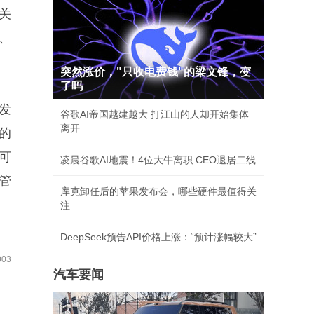
关
、
突然涨价，"只收电费钱"的梁文锋，变
了吗
发
谷歌AI帝国越建越大 打江山的人却开始集体
离开
的
可
凌晨谷歌AI地震！4位大牛离职 CEO退居二线
管
库克卸任后的苹果发布会，哪些硬件最值得关
注
DeepSeek预告API价格上涨：“预计涨幅较大”
03
汽车要闻