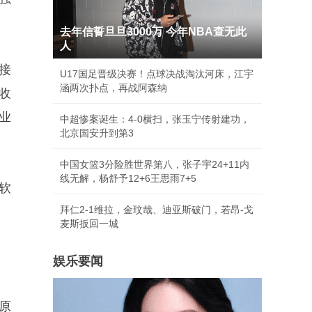
去年信誓旦旦3000万 今年NBA查无此
人
接
U17国足晋级决赛！点球决战淘汰河床，江宇
涵两次扑点，再战阿森纳
收
业
中超惨案诞生：4-0横扫，张玉宁传射建功，
北京国安升到第3
中国女篮3分险胜世界第八，张子宇24+11内
线无解，杨舒予12+6王思雨7+5
软
拜仁2-1维拉，金玟哉、迪亚斯破门，若昂-戈
麦斯扳回一城
娱乐要闻
原