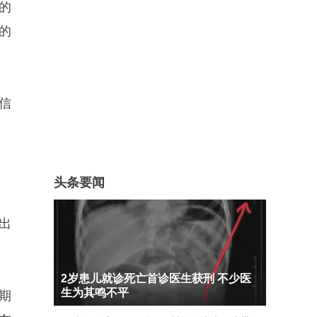
的
的
信
头条要闻
出
2岁患儿就诊死亡首诊医生获刑 不少医
生为其鸣不平
期