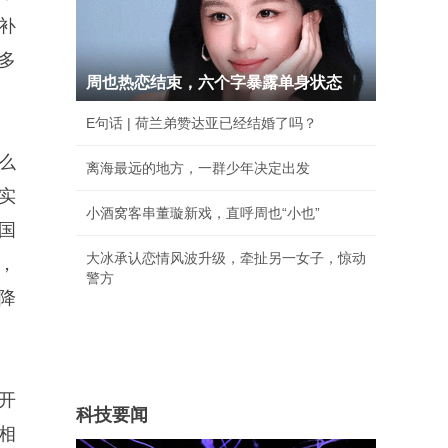
补
多
周也热恋结束，六个字暴露单身状态
E句话 | 荷兰弟赞达亚已经结婚了吗？
么
离海最远的地方，一群少年决定出发
实
小酒窝客串董璇新戏，直呼周也“小也”
国
大冰承认恋情风波升级，牵扯另一女子，惊动
，
警方
降
开
科技要闻
相