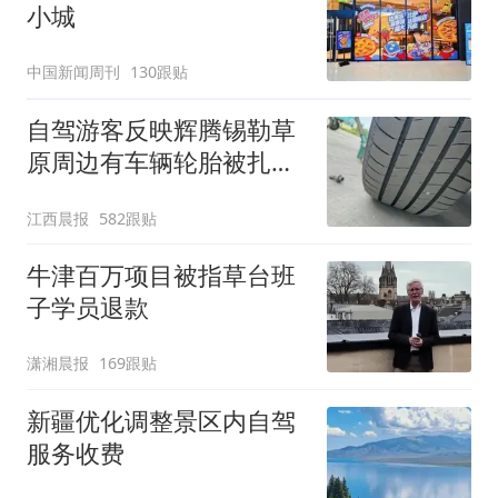
小城
中国新闻周刊
130跟贴
自驾游客反映辉腾锡勒草
原周边有车辆轮胎被扎，
修理店铺换胎价格高达千
江西晨报
582跟贴
元，官方发布情况通报
牛津百万项目被指草台班
子学员退款
潇湘晨报
169跟贴
新疆优化调整景区内自驾
服务收费