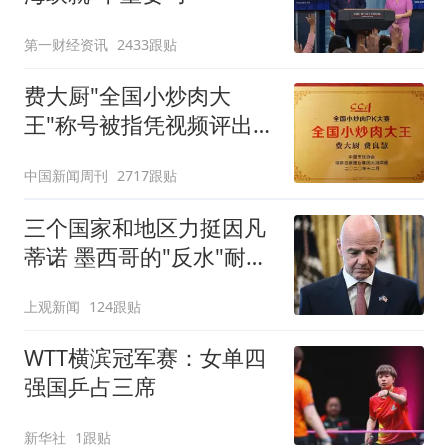
第一财经资讯
2433跟贴
费大厨"全国小炒肉大
王"称号被指凭视频评出
官方回应
中国新闻周刊
2717跟贴
三个国家和地区力挺因凡
蒂诺 墨西哥的"反水"耐人
寻味
上观新闻
124跟贴
WTT横滨冠军赛：女单四
强国乒占三席
新华社
1跟贴