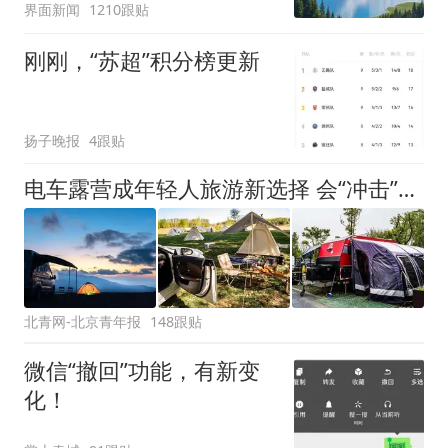
界面新闻
1210跟贴
刚刚，“苏超”积分榜更新
扬子晚报
4跟贴
电车露营成年轻人旅游新选择 会“冲击”传统住宿业吗？
北青网-北京青年报
148跟贴
微信“撤回”功能，有新变
化！