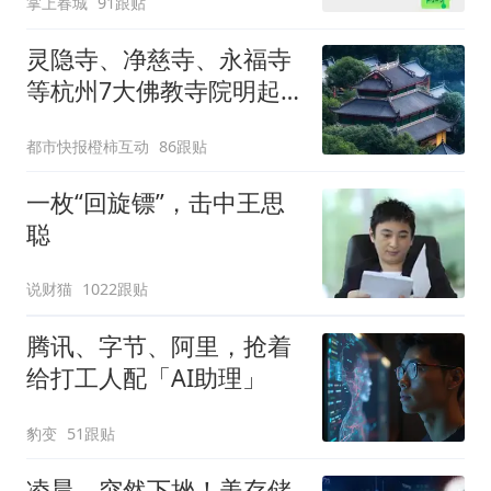
掌上春城
91跟贴
灵隐寺、净慈寺、永福寺
等杭州7大佛教寺院明起
临时关闭，别跑空了
都市快报橙柿互动
86跟贴
一枚“回旋镖”，击中王思
聪
说财猫
1022跟贴
腾讯、字节、阿里，抢着
给打工人配「AI助理」
豹变
51跟贴
凌晨，突然下挫！美存储