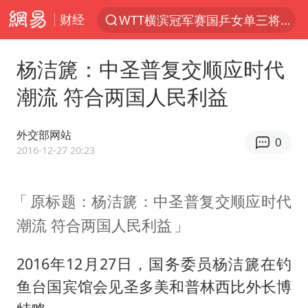
财经
WTT横滨冠军赛国乒女单三将晋级四强
光影经济撬动暑期消费新蓝海
杨洁篪：中圣普复交顺应时代
马克·艾伦退出斯诺克中国公开赛
潮流 符合两国人民利益
新疆优化调整景区内自驾服务费
梁家辉：到内地拍戏不是北上是回归
外交部网站
0
茅台部分直营店飞天茅台提价
2016-12-27 20:23
情侣在平潭拍日出时坠崖致一死一伤
原标题：杨洁篪：中圣普复交顺应时代
泰国初中生饮弹自尽前开了26枪
潮流 符合两国人民利益
台当局重金为“台独”织“皇帝新衣”
几元成本的AI广告导致千万市值蒸发
2016年12月27日，国务委员杨洁篪在钓
老挝国会主席赛宋蓬逝世
鱼台国宾馆会见圣多美和普林西比外长博