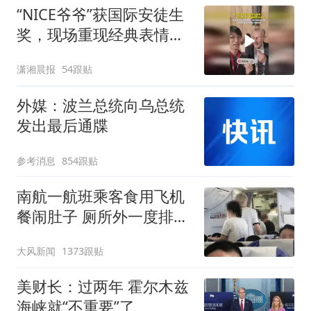
“NICE爷爷”获国际安徒生
奖，现场重现经典表情
包，向中国粉丝问好
潇湘晨报
54跟贴
外媒：波兰总统向乌总统
发出最后通牒
参考消息
854跟贴
南航一航班乘客食用飞机
餐闹肚子 厕所外一度排长
队
大风新闻
1373跟贴
美财长：过两年 霍尔木兹
海峡就“不重要”了