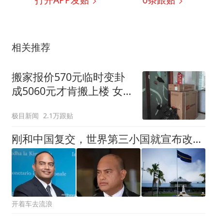
打开APP发贴
0
条跟贴
相关推荐
搬家报价570元临时变卦
成5060元才肯搬上楼 女子
傻眼
极目新闻
2.1万跟贴
刚和中国复交，世界第三小国就宣布改掉国名，破产小国有了新出路
开着车去流浪