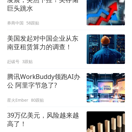
巨头跳水
券商中国
58跟贴
美国发起对中国企业从东
南亚租赁算力的调查！
赶碳号
3跟贴
腾讯WorkBuddy领跑AI办
公 阿里字节急了?
星火Ember
80跟贴
39万亿美元，风险越来越
高了！