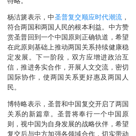
特略。
夏日经济乘“热”而上 消费市场向“新”而行
白海豚将正面袭击贯穿浙江
杨洁篪表示，中
圣普
复交
顺应
时代潮流
，
酒店回应车内过夜被收150元
符合两国和两国人民的根本利益。中方赞
黄金牛市回来了吗
赏圣普回到一个中国原则正确轨道，希望
在此原则基础上推动两国关系持续健康稳
酒店花洒现排泄物住客索赔遭拒
定发展。下一阶段，双方应增进政治互
杭州全市有序停课
信，推进务实合作，开展人文交流，密切
36岁男演员成景区NPC后人气爆棚
国际协作，使两国关系更好惠及两国人
乐享全民健身 共筑健康中国
民。
博特略表示，圣普和中国复交开启了两国
关系的新篇章。圣普将奉行一个中国原
则，视中国为自身发展的战略伙伴，希望
复交后与中方加强各领域合作，切实带动