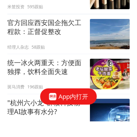
米筐投资
595跟贴
官方回应西安国企拖欠工
程款：正督促整改
经理人杂志
58跟贴
统一冰火两重天：方便面
独撑，饮料全面失速
斑马消费
196跟贴
App内打开
"杭州六小龙"群核科技物
理AI故事有水分?
星火Ember
40跟贴