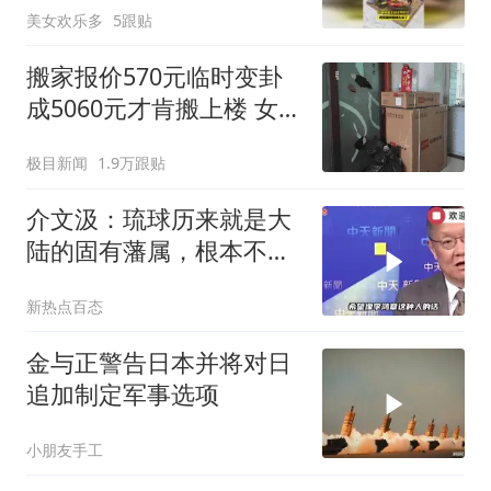
美女欢乐多
5跟贴
搬家报价570元临时变卦
成5060元才肯搬上楼 女子
傻眼
极目新闻
1.9万跟贴
介文汲：琉球历来就是大
陆的固有藩属，根本不是
日本的领土，是李鸿章把
新热点百态
它弄丢了！
金与正警告日本并将对日
追加制定军事选项
小朋友手工