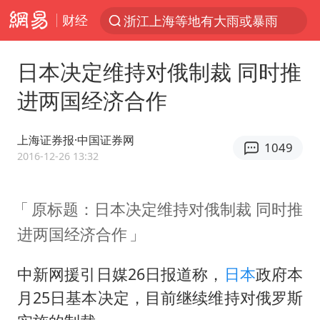
浙江上海等地有大雨或暴雨
财经
光影经济撬动暑期消费新蓝海
西湖突现狂风暴雨 游客瞬间被浇透
日本决定维持对俄制裁 同时推
隔20米开高仿奶茶店被判赔35万元
进两国经济合作
新疆景区自驾服务费改为按车收费
上海证券报·中国证券网
多家A股公司收到美国关税退款
1049
2016-12-26 13:32
“不怕六爷挂得多 就怕六爷挂一颗”
视频丨中国东方电气集团原党组副书记、董事宋致远被查
原标题：日本决定维持对俄制裁 同时推
直击东北超：哈尔滨vs通辽
进两国经济合作
香港宏福苑火灾或由烟头引起
中新网援引日媒26日报道称，
日本
政府本
白海豚将正面袭击贯穿浙江
月25日基本决定，目前继续维持对俄罗斯
36岁男演员成景区NPC后人气爆棚