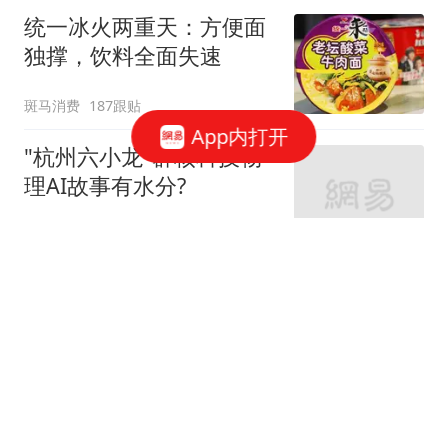
统一冰火两重天：方便面
独撑，饮料全面失速
斑马消费
187跟贴
App内打开
"杭州六小龙"群核科技物
理AI故事有水分?
星火Ember
40跟贴
宇树科技，发行价确定了
博闻财经
40跟贴
谷歌AI大换血，背后究竟