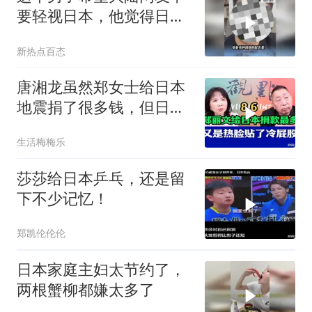
要轻视日本，他觉得日本
的军事实力远超想象，战
新热点百态
力已经超过英国和法国
了！
唐湘龙虽然郑女士给日本
地震捐了很多钱，但日本
只认民进党！
生活梅梅乐
莎莎给日本乒乓，还是留
下不少记忆！
郑凯伦伦伦
日本家庭主妇太节约了，
两根蟹柳都嫌太多了