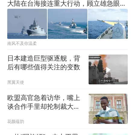
大陆在台海接连重大行动，顾立雄急眼了，叫嚣：日本应介入台海
南风不及你温柔
日本建造巨型驱逐舰，背
后有哪些值得关注的变数
黑翼天使
欧盟高官急着访华，嘴上
谈合作手里却抡制裁大
棒，这算盘打得精
花颜蕴韵