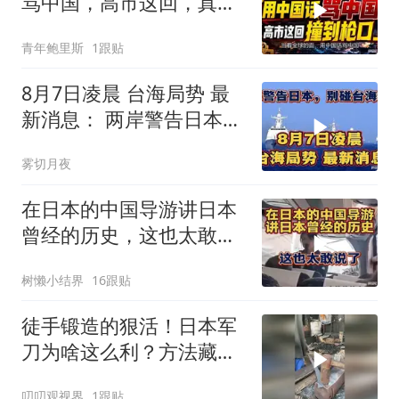
骂中国，高市这回，真是
自己撞到了枪口上
青年鲍里斯
1跟贴
8月7日凌晨 台海局势 最
新消息： 两岸警告日本，
别碰台海红线！
雾切月夜
在日本的中国导游讲日本
曾经的历史，这也太敢说
了
树懒小结界
16跟贴
徒手锻造的狠活！日本军
刀为啥这么利？方法藏着
巧思
叨叨观视界
1跟贴