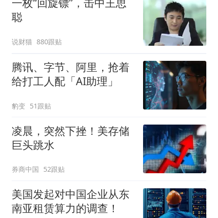
一枚“回旋镖”，击中王思
聪
说财猫
880跟贴
腾讯、字节、阿里，抢着
给打工人配「AI助理」
豹变
51跟贴
凌晨，突然下挫！美存储
巨头跳水
券商中国
52跟贴
美国发起对中国企业从东
南亚租赁算力的调查！