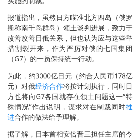
实施的制裁。
几元成本的AI广告导致千万市值蒸发
报道指出，虽然日方瞄准北方四岛（俄罗
浙江台州《告全体市民书》
斯称南千岛群岛）领土谈判进展，致力于
梁家辉：到内地拍戏不是北上是回归
改善改善日俄关系，但也认为应与这些举
郑丽文：台湾从来没有“独立”过
措割裂开来，作为严厉对俄的七国集团
酒店回应车内过夜被收150元
（G7）的一员保持统一行动。
梁家辉百花奖演讲落泪
为此，约3000亿日元（约合人民币178亿
人民的健康、体质、幸福一脉相承
元）对俄
经济合作
将按计划执行，同时日
方也将向G7各国就存在领土问题这一“特
殊情况”作出说明，谋求对在制裁同时
推
进
合作的做法给予理解。
据了解，日本首相安倍晋三担任主席的今