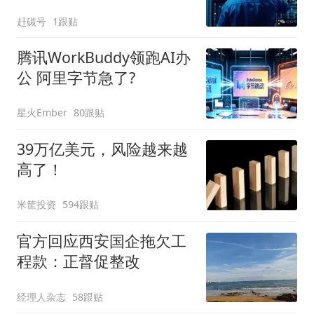
赶碳号
1跟贴
腾讯WorkBuddy领跑AI办
公 阿里字节急了?
星火Ember
80跟贴
39万亿美元，风险越来越
高了！
米筐投资
594跟贴
官方回应西安国企拖欠工
程款：正督促整改
经理人杂志
58跟贴