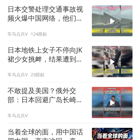
日本交警处理交通事故视
频火爆中国网络，他们认
为我们大开眼界
车马点兵V
124跟贴
日本地铁上女子不停向JK
裙少女挑衅，结果遭到对
方狠狠反击
车马点兵V
23跟贴
不敢提及美国？俄外交
部：日本回避广岛长崎原
子弹轰炸责任方
车马点兵V
当着全球的面，用中国话