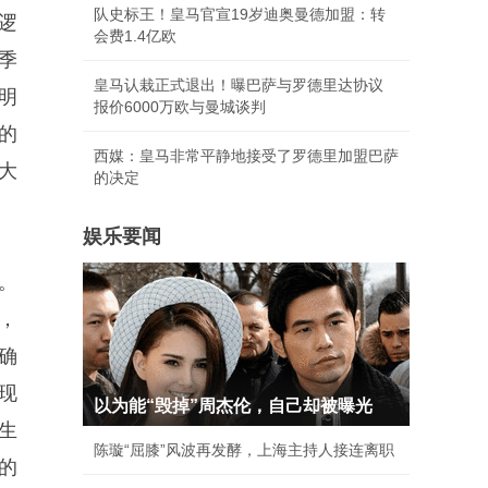
队史标王！皇马官宣19岁迪奥曼德加盟：转
逻
会费1.4亿欧
季
皇马认栽正式退出！曝巴萨与罗德里达协议
明
报价6000万欧与曼城谈判
的
西媒：皇马非常平静地接受了罗德里加盟巴萨
大
的决定
娱乐要闻
。
，
确
现
以为能“毁掉”周杰伦，自己却被曝光
生
陈璇“屈膝”风波再发酵，上海主持人接连离职
的