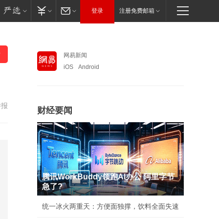
登录
注册免费邮箱
网易新闻
iOS
Android
举报
财经要闻
腾讯WorkBuddy领跑AI办公 阿里字节
急了?
统一冰火两重天：方便面独撑，饮料全面失速