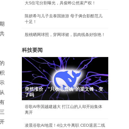
大S住宅分割曝光，具俊晔公然索产权！
陈妍希与儿子去泰国旅游 母子俩合影酷范儿
十足！
期
共
殷桃晒网球照，穿网球裙，肌肉线条好惊艳！
科技要闻
的
积
示
突然涨价，"只收电费钱"的梁文锋，变
从
了吗
有
谷歌AI帝国越建越大 打江山的人却开始集体
三
离开
开
凌晨谷歌AI地震！4位大牛离职 CEO退居二线