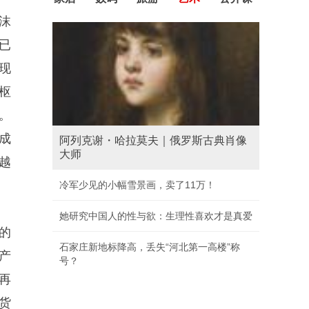
沫
已
现
枢
。
成
阿列克谢・哈拉莫夫｜俄罗斯古典肖像
大师
越
冷军少见的小幅雪景画，卖了11万！
她研究中国人的性与欲：生理性喜欢才是真爱
的
石家庄新地标降高，丢失“河北第一高楼”称
产
号？
再
货