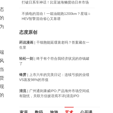
打破日系车神话！比亚迪海獭搅动日本市场
态
不插电的混动！一箱油能跑1200km？星瑞 i-
的
HEV智擎混动省心又靠谱
为
态度原创
药说漫画
| 干细胞能延缓衰老吗？答案藏在一
生里
端
轻松一刻
| 终于有个符合我经济状况的存钱罐
风
了
当
锋雳
| 上市六年的完美日记：连续亏损的业绩
货
VS蒸发98%的市值
现
清流
| 广州通则康威IPO:产品海外市场空间或
的
有隐忧，关联方信披语焉不详|清流IPO
家居
数码
旅游
艺术
公开课