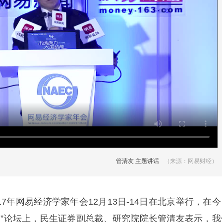
管清友 主题讲话
（来源：网易财经）
17
年网易经济学家年会
12
月
13
日
-14
日
在北京举行，在
今
”论坛上，
民生证券副总裁、研究院院长管清友表示，我