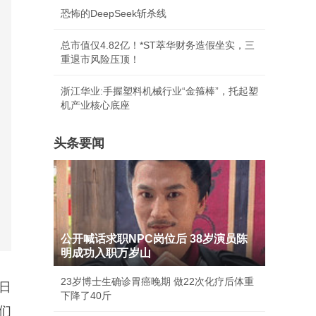
恐怖的DeepSeek斩杀线
总市值仅4.82亿！*ST萃华财务造假坐实，三
重退市风险压顶！
浙江华业:手握塑料机械行业“金箍棒”，托起塑
机产业核心底座
头条要闻
公开喊话求职NPC岗位后 38岁演员陈
明成功入职万岁山
23岁博士生确诊胃癌晚期 做22次化疗后体重
日
下降了40斤
们