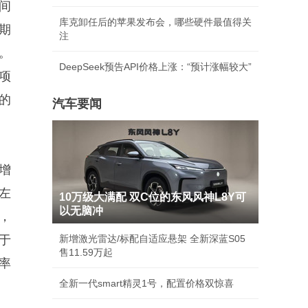
间
库克卸任后的苹果发布会，哪些硬件最值得关
期
注
。
DeepSeek预告API价格上涨：“预计涨幅较大”
项
的
汽车要闻
增
左
10万级大满配 双C位的东风风神L8Y可
以无脑冲
，
于
新增激光雷达/标配自适应悬架 全新深蓝S05
售11.59万起
率
全新一代smart精灵1号，配置价格双惊喜