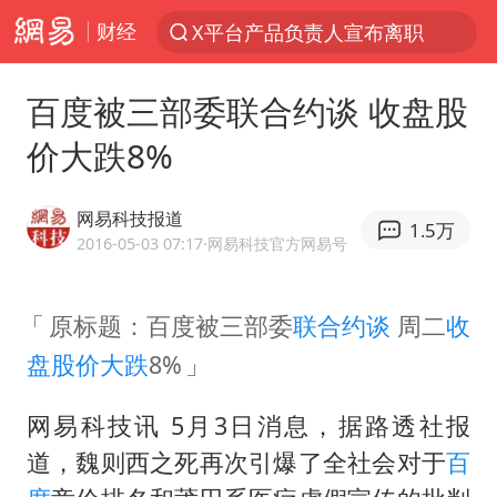
财经
探寻“技能+”促就业创业新路
美国退回1000亿美元关税
百度被三部委联合约谈 收盘股
顾客结账把钱扔地上 服务员霸气扔回
价大跌8%
38岁山东财大教授刘海明逝世
李亚鹏向地铁吐血女孩捐99999元
网易科技报道
1.5万
2016-05-03 07:17
·网易科技官方网易号
台风白海豚或在华东沿海登陆
香港殿堂级填词人黎彼得因病离世 终年76岁
原标题：百度被三部委
联合约谈
周二
收
FIFA官方支持因凡蒂诺
盘
股价大跌
8%
41岁女子为鼓励女儿考上985研究生
弹药库存告急 美军补货难
网易科技讯 5月3日消息，据路透社报
道，魏则西之死再次引爆了全社会对于
百
如何把百年大党建设得更加坚强有力