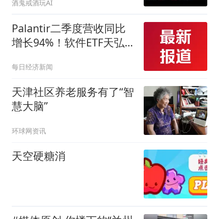
酒鬼戒酒玩AI
Palantir二季度营收同比
增长94%！软件ETF天弘
（159035）标的指数收盘
每日经济新闻
涨2.5%，净申购超4000万
份
天津社区养老服务有了“智
慧大脑”
环球网资讯
天空硬糖消