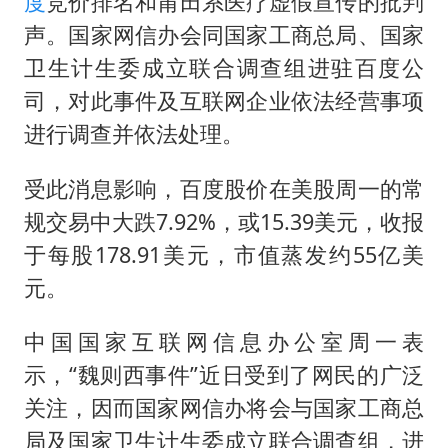
度
竞价排名和莆田系医疗虚假宣传的批判
沙特否认与胡塞武装举行会谈
声。国家网信办会同国家工商总局、国家
乘客脱鞋散发异味 司机提醒反被怼
卫生计生委成立联合调查组进驻百度公
日本籍女网红在韩直播时自杀身亡
司，对此事件及互联网企业依法经营事项
多专业取消艺考 文化工作者要有文化
进行调查并依法处理。
汕头市政府被约谈
受此消息影响，百度股价在美股周一的常
南太行山失联女孩最后信号不在山林
规交易中大跌7.92%，或15.39美元，收报
总书记关心百姓身边这些民生大事
于每股178.91美元，市值蒸发约55亿美
元。
中国国家互联网信息办公室周一表
示，“魏则西事件”近日受到了网民的广泛
关注，因而国家网信办将会与国家工商总
局及国家卫生计生委成立联合调查组，进