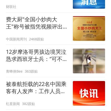
底
财联社
费大厨"全国小炒肉大
王"称号被指凭视频评出
官方回应
中国新闻周刊
2468跟贴
12岁摩洛哥男孩边境哭泣
恳求西班牙士兵：“可不可
以不要把我遣返回国”
青蜂侠Bee
363跟贴
被泰航拒载的22名中国乘
客有人发声：工作人员承
诺免费改签，最后却自费
红星新闻
382跟贴
买机票回国