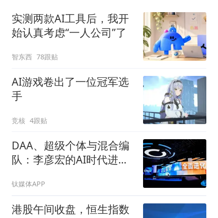
实测两款AI工具后，我开
始认真考虑“一人公司”了
智东西
78跟贴
AI游戏卷出了一位冠军选
手
竞核
4跟贴
DAA、超级个体与混合编
队：李彦宏的AI时代进化
论
钛媒体APP
港股午间收盘，恒生指数