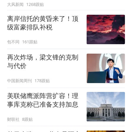
大风新闻
1268跟贴
离岸信托的黄昏来了！顶
级富豪排队补税
包不同
161跟贴
再次炸场，梁文锋的克制
与代价
中国新闻周刊
178跟贴
美联储鹰派阵营扩容！理
事库克称已准备支持加息
财联社
8跟贴