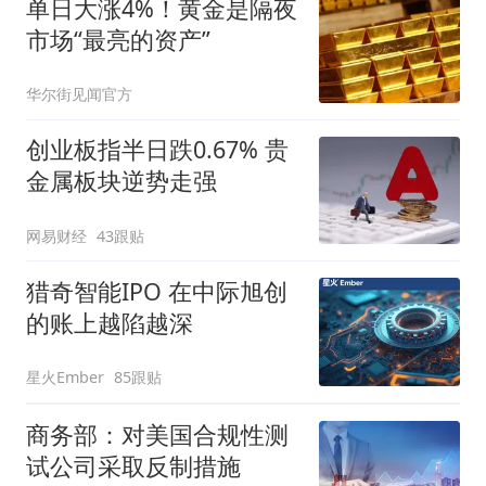
单日大涨4%！黄金是隔夜
市场“最亮的资产”
华尔街见闻官方
创业板指半日跌0.67% 贵
金属板块逆势走强
网易财经
43跟贴
猎奇智能IPO 在中际旭创
的账上越陷越深
星火Ember
85跟贴
商务部：对美国合规性测
试公司采取反制措施