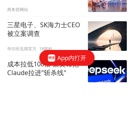
商务部网站
三星电子、SK海力士CEO
被立案调查
华尔街见闻官方
18跟贴
App内打开
成本拉低100倍 梁文锋把
Claude拉进"斩杀线"
字母榜
54跟贴
美国盯上了中国光模块
观察者网
252跟贴