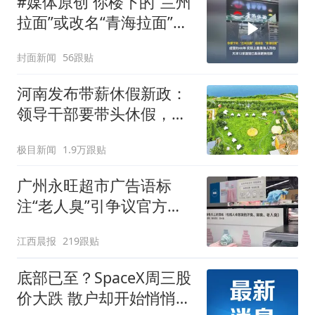
#媒体原创 你楼下的“兰州
拉面”或改名“青海拉面”，
经营约40年，实际上是青
封面新闻
56跟贴
海人开的，天津72家面馆
已集体更换招牌
河南发布带薪休假新政：
领导干部要带头休假，推
动全员应休尽休、休满休
极目新闻
1.9万跟贴
足；鼓励3-7天弹性长假，
构建“周五半天+周末+年
广州永旺超市广告语标
假”短途度假模式
注“老人臭”引争议官方回
应：统一上报反馈，门店
江西晨报
219跟贴
核实完毕后会回电
底部已至？SpaceX周三股
价大跌 散户却开始悄悄抄