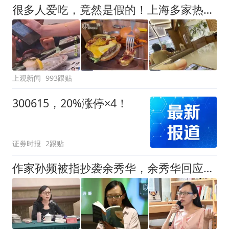
很多人爱吃，竟然是假的！上海多家热门餐饮店被曝光，网友热议
上观新闻
993跟贴
300615，20%涨停×4！
证券时报
2跟贴
作家孙频被指抄袭余秀华，余秀华回应：看到了，给老子等着