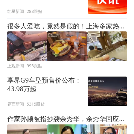
诺免费改签，最后却自费
红星新闻
288跟贴
买机票回国
很多人爱吃，竟然是假的！上海多家热门餐饮店被曝光，网友热议
上观新闻
993跟贴
享界G9车型预售价公布：
43.98万起
界面新闻
5315跟贴
作家孙频被指抄袭余秀华，余秀华回应：看到了，给老子等着