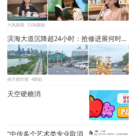
大风新闻
1236跟贴
滨海大道沉降超24小时：抢修进展何时公布？道路拥堵能否化解？
南方都市报
4跟贴
天空硬糖消
“中传多个艺术类专业取消