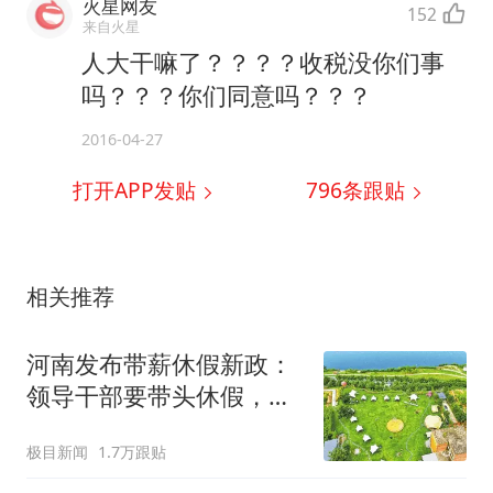
火星网友
152
来自火星
人大干嘛了？？？？收税没你们事
吗？？？你们同意吗？？？
2016-04-27
打开APP发贴
796
条跟贴
相关推荐
河南发布带薪休假新政：
领导干部要带头休假，推
动全员应休尽休、休满休
极目新闻
1.7万跟贴
足；鼓励3-7天弹性长假，
构建“周五半天+周末+年