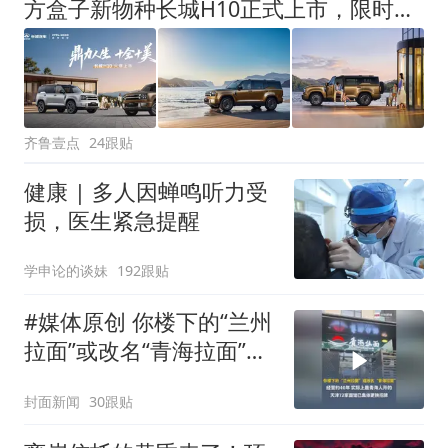
方盒子新物种长城H10正式上市，限时换新价20.18万元起
齐鲁壹点
24跟贴
健康 | 多人因蝉鸣听力受
损，医生紧急提醒
学申论的谈妹
192跟贴
#媒体原创 你楼下的“兰州
拉面”或改名“青海拉面”，
经营约40年，实际上是青
封面新闻
30跟贴
海人开的，天津72家面馆
已集体更换招牌