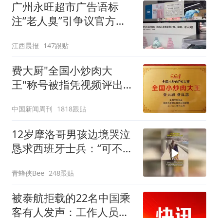
广州永旺超市广告语标
假”短途度假模式
注“老人臭”引争议官方回
应：统一上报反馈，门店
江西晨报
147跟贴
核实完毕后会回电
费大厨"全国小炒肉大
王"称号被指凭视频评出
官方回应
中国新闻周刊
1818跟贴
12岁摩洛哥男孩边境哭泣
恳求西班牙士兵：“可不可
以不要把我遣返回国”
青蜂侠Bee
248跟贴
被泰航拒载的22名中国乘
客有人发声：工作人员承