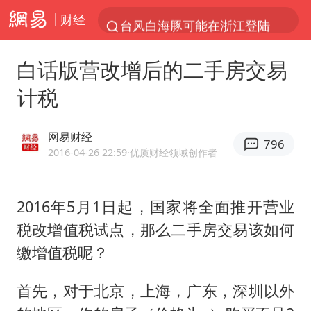
财经
台风白海豚可能在浙江登陆
38岁山东财大教授刘海明逝世
白话版营改增后的二手房交易
因凡蒂诺首次公开道歉
计税
13岁少年白天写作业晚上夜市炒粉
《Monica》填词人黎彼得去世
网易财经
796
FIFA官方支持因凡蒂诺
2016-04-26 22:59
·优质财经领域创作者
陕西柞水遭遇暴雨五千余户群众转移
2016年5月1日起，国家将全面推开营业
谷歌首席科学家Jeff Dean离职创业
税改增值税试点，那么二手房交易该如何
人贩子“梅姨”真实姓名曝光
缴增值税呢？
如何把百年大党建设得更加坚强有力
一枚俄导弹都没击落 泽连斯基发声
首先，对于北京，上海，广东，深圳以外