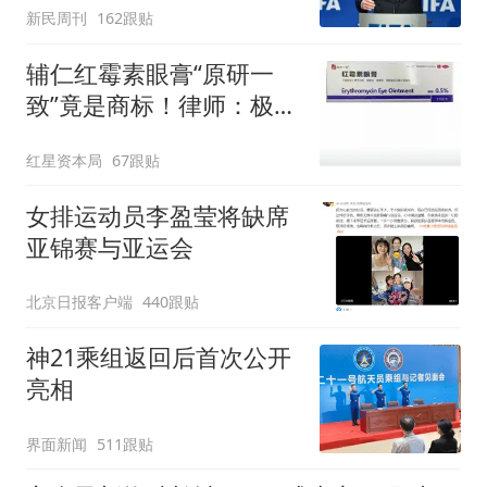
新民周刊
162跟贴
辅仁红霉素眼膏“原研一
致”竟是商标！律师：极易
误导消费者，不妥
红星资本局
67跟贴
女排运动员李盈莹将缺席
亚锦赛与亚运会
北京日报客户端
440跟贴
神21乘组返回后首次公开
亮相
界面新闻
511跟贴