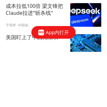
成本拉低100倍 梁文锋把
Claude拉进"斩杀线"
字母榜
45跟贴
App内打开
美国盯上了中国光模块
观察者网
252跟贴
国家邮政局依法对申通快
递有限公司立案调查
国家邮政局网站
50跟贴
存储"跌过头"了吗？三星
电子"定价相当于没有AI"