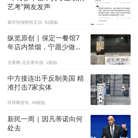
艺考”网友发声
都市快报橙柿互动
82跟贴
纵览原创 | 保定一餐馆7
年店内禁烟，宁愿少做生
意也决不妥协，店内清清
北青网-北京青年报
2跟贴
爽爽是最大收获，老板呼
吁全民抵制室内吸烟
中方接连出手反制美国 精
准打击7家实体
环球网资讯
49跟贴
新民一周 | 因凡蒂诺向何
处去