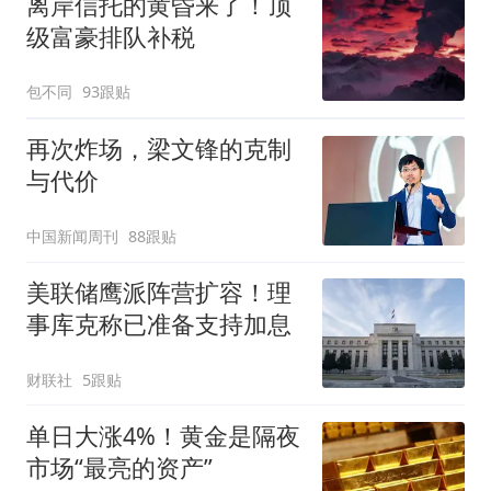
离岸信托的黄昏来了！顶
级富豪排队补税
包不同
93跟贴
再次炸场，梁文锋的克制
与代价
中国新闻周刊
88跟贴
美联储鹰派阵营扩容！理
事库克称已准备支持加息
财联社
5跟贴
单日大涨4%！黄金是隔夜
市场“最亮的资产”