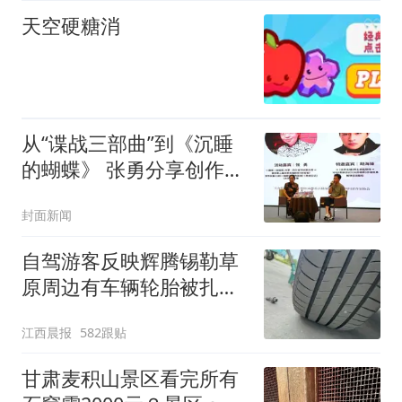
天空硬糖消
从“谍战三部曲”到《沉睡
的蝴蝶》 张勇分享创作中
的差异与体会
封面新闻
自驾游客反映辉腾锡勒草
原周边有车辆轮胎被扎，
修理店铺换胎价格高达千
江西晨报
582跟贴
元，官方发布情况通报
甘肃麦积山景区看完所有