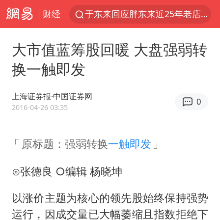
财经
于东来回应胖东来近25年老店年底关闭
《披荆斩棘2026》阵容官宣
大市值蓝筹股回暖 大盘强弱转
中国籍豪华游艇富商之子在泰国被杀
换一触即发
白海豚北上或致京津冀暴雨
美将每月供乌爱国者拦截导弹
上海证券报·中国证券网
0
《龙餐馆》 冲奖
2016-04-26 03:35
世界第1特鲁姆普斯诺克中国赛一轮游
原标题：强弱转换
一触即发
上门女婿出轨女邻居多年被判重婚罪
新疆一婚礼线上邀请引热议
⊙张德良 ○编辑 杨晓坤
香港刷新1884年以来最高气温纪录
以涨价主题为核心的领先股始终保持强势
国足U17与阿森纳决赛取消 并列冠军
运行，因成交量已大幅萎缩且指数拒绝下