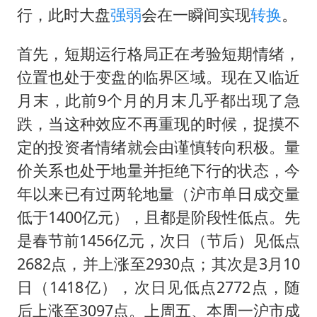
构建更高水平的全民健身公共服务体系
行，此时大盘
强弱
会在一瞬间实现
转换
。
云南一男子胃中取出180颗铁钉
首先，短期运行格局正在考验短期情绪，
景区回应“麦积山石窟看完需2000元”
位置也处于变盘的临界区域。现在又临近
曹颖儿子首次演长剧
月末，此前9个月的月末几乎都出现了急
以军士兵把枪口对准中国记者
跌，当这种效应不再重现的时候，捉摸不
奋力开创中国式现代化建设新局面
定的投资者情绪就会由谨慎转向积极。量
价关系也处于地量并拒绝下行的状态，今
年以来已有过两轮地量（沪市单日成交量
低于1400亿元），且都是阶段性低点。先
是春节前1456亿元，次日（节后）见低点
2682点，并上涨至2930点；其次是3月10
日（1418亿），次日见低点2772点，随
后上涨至3097点。上周五、本周一沪市成