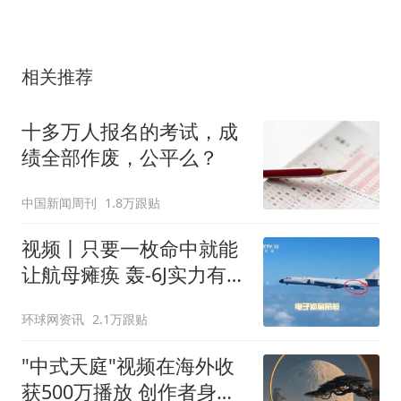
相关推荐
十多万人报名的考试，成
绩全部作废，公平么？
中国新闻周刊
1.8万跟贴
视频丨只要一枚命中就能
让航母瘫痪 轰-6J实力有多
强？
环球网资讯
2.1万跟贴
"中式天庭"视频在海外收
获500万播放 创作者身份