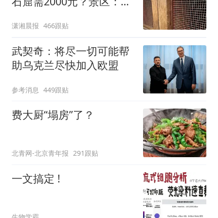
石窟需2000元？景区：部
分石窟受特别保护，游客
潇湘晨报
466跟贴
可按需买
武契奇：将尽一切可能帮
助乌克兰尽快加入欧盟
参考消息
449跟贴
费大厨“塌房”了？
北青网-北京青年报
291跟贴
一文搞定 !
生物学霸