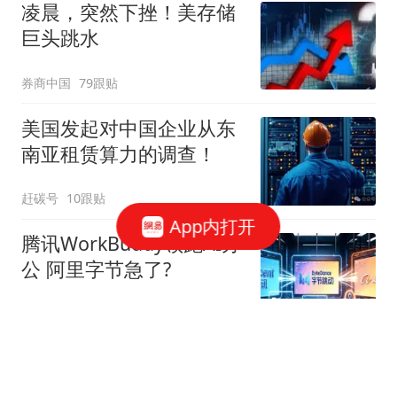
凌晨，突然下挫！美存储
巨头跳水
券商中国
79跟贴
美国发起对中国企业从东
南亚租赁算力的调查！
赶碳号
10跟贴
App内打开
腾讯WorkBuddy领跑AI办
公 阿里字节急了?
星火Ember
80跟贴
39万亿美元，风险越来越
高了！