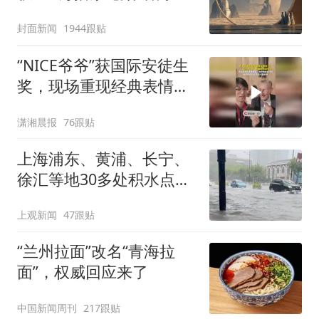
披露
封面新闻
1944跟贴
“NICE爷爷”获国际安徒生
奖，现场重现经典表情
包，向中国粉丝问好
潇湘晨报
76跟贴
上海浦东、黄浦、长宁、
徐汇等地30多处积水点正
在抢排
上观新闻
47跟贴
“兰州拉面”改名“青海拉
面”，权威回应来了
中国新闻周刊
217跟贴