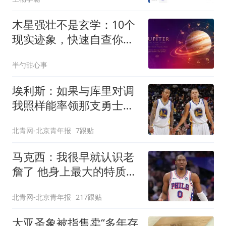
木星强壮不是玄学：10个
现实迹象，快速自查你的
星盘Guru相位
半勺甜心事
埃利斯：如果与库里对调
我照样能率领那支勇士取
得现在的成就
北青网-北京青年报
7跟贴
马克西：我很早就认识老
詹了 他身上最大的特质就
是谦逊
北青网-北京青年报
217跟贴
大亚圣象被指售卖“多年存