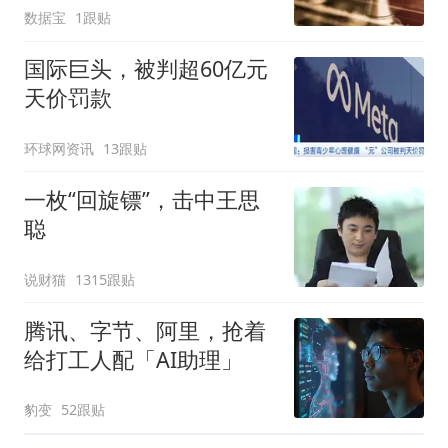
数据宝
1跟贴
国际巨头，被判超60亿元
天价罚款
环球网资讯
13跟贴
一枚“回旋镖”，击中王思
聪
说财猫
1315跟贴
腾讯、字节、阿里，抢着
给打工人配「AI助理」
豹变
52跟贴