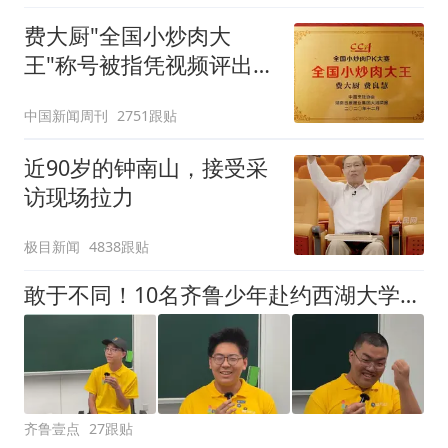
费大厨"全国小炒肉大
王"称号被指凭视频评出
官方回应
中国新闻周刊
2751跟贴
近90岁的钟南山，接受采
访现场拉力
极目新闻
4838跟贴
敢于不同！10名齐鲁少年赴约西湖大学！他们是谁？为何而选？
齐鲁壹点
27跟贴