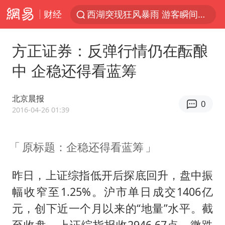
财经
西湖突现狂风暴雨 游客瞬间被浇透
视频丨中国东方电气集团原党组副书记、董事宋致远被查
方正证券：反弹行情仍在酝酿
“不怕六爷挂得多 就怕六爷挂一颗”
中 企稳还得看蓝筹
杭州全市有序停课
直击东北超：哈尔滨vs通辽
北京晨报
0
永和豆浆创始人林炳生去世
2016-04-26 01:39
香港宏福苑火灾或由烟头引起
原标题：企稳还得看蓝筹
白海豚将正面袭击贯穿浙江
商场现钱学森巨幅海报 负责人回应
昨日，上证综指低开后探底回升，盘中振
36岁男演员成景区NPC后人气爆棚
幅收窄至1.25%。沪市单日成交1406亿
郑丽文：台湾从来没有“独立”过
元，创下近一个月以来的“地量”水平。截
至收盘，上证综指报收2946.67点，微跌