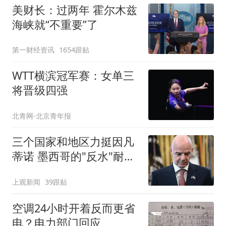
美财长：过两年 霍尔木兹
海峡就“不重要”了
第一财经资讯
1654跟贴
WTT横滨冠军赛：女单三
将晋级四强
北青网-北京青年报
三个国家和地区力挺因凡
蒂诺 墨西哥的"反水"耐人
寻味
上观新闻
39跟贴
空调24小时开着反而更省
电？电力部门回应