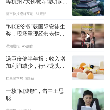
等杭州7大佛教寺院明起
临时关闭，别跑空了
都市快报橙柿互动
81跟贴
“NICE爷爷”获国际安徒生
奖，现场重现经典表情
包，向中国粉丝问好
潇湘晨报
45跟贴
汤臣倍健半年报：收入增
加利润减少，行业龙头的
AB面
红星资本局
9跟贴
一枚“回旋镖”，击中王思
聪