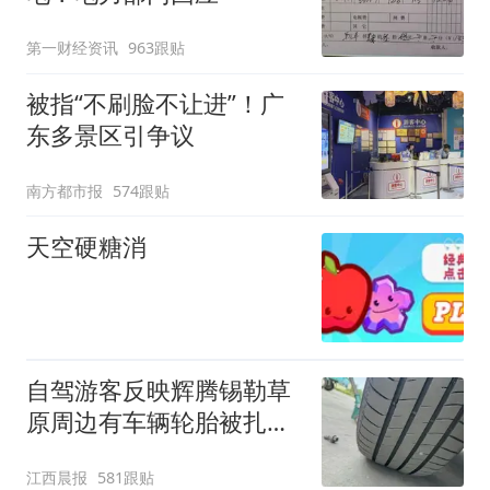
第一财经资讯
963跟贴
被指“不刷脸不让进”！广
东多景区引争议
南方都市报
574跟贴
天空硬糖消
自驾游客反映辉腾锡勒草
原周边有车辆轮胎被扎，
修理店铺换胎价格高达千
江西晨报
581跟贴
元，官方发布情况通报