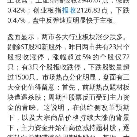
几元成本的AI广告导致千万市值蒸发
0.42%；创业板指
报收
2126.83点，下跌
浙江台州《告全体市民书》
0.47%，盘中反弹速度明显快于主板。
酒店回应车内过夜被收150元
梁家辉百花奖演讲落泪
盘面显示，两市各大行业板块涨少跌多。
剔除ST股和新股外，昨日两市共有23只个
人民的健康、体质、幸福一脉相承
股报收涨停，涨幅超过5%的个股仅72
只；有3只个股报收跌停，下跌股数量超
过1500只。市场热点分化明显，盘面有三
大变化值得留意：首先，前期热点题材板
块遭遇杀跌；周期性股票反而受到主力资
金的青睐。这说明，在供给侧改革预期
下，以及大宗商品价格持续大涨的背景
下，主力资金开始在高位减持题材股，逐