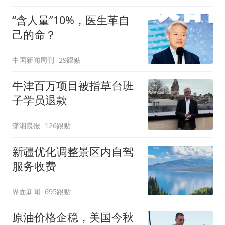
“含人量”10%，医生革自
己的命？
中国新闻周刊
29跟贴
牛津百万项目被指草台班
子学员退款
潇湘晨报
126跟贴
新疆优化调整景区内自驾
服务收费
界面新闻
695跟贴
原油价格企稳，美国今秋