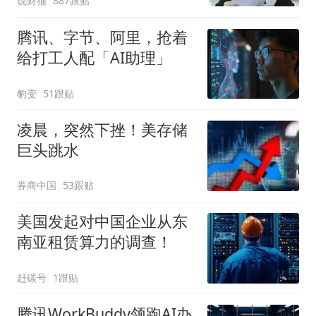
说财猫
887跟贴
腾讯、字节、阿里，抢着
给打工人配「AI助理」
豹变
51跟贴
凌晨，突然下挫！美存储
巨头跳水
券商中国
53跟贴
美国发起对中国企业从东
南亚租赁算力的调查！
赶碳号
1跟贴
腾讯WorkBuddy领跑AI办