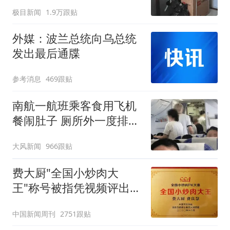
傻眼
极目新闻
1.9万跟贴
外媒：波兰总统向乌总统
发出最后通牒
参考消息
469跟贴
南航一航班乘客食用飞机
餐闹肚子 厕所外一度排长
队
大风新闻
966跟贴
费大厨"全国小炒肉大
王"称号被指凭视频评出
官方回应
中国新闻周刊
2751跟贴