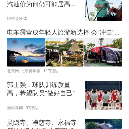
汽油价为何仍可能居高不
下？
报错免疫体
电车露营成年轻人旅游新选择 会“冲击”传统住宿业吗？
北青网-北京青年报
117跟贴
郭士强：球队训练质量
高，希望队员“做好自己”
澎湃新闻
57跟贴
灵隐寺、净慈寺、永福寺