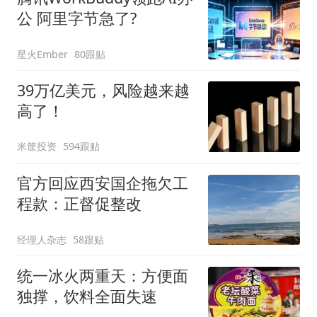
公 阿里字节急了?
星火Ember
80跟贴
39万亿美元，风险越来越
高了！
米筐投资
594跟贴
官方回应西安国企拖欠工
程款：正督促整改
经理人杂志
58跟贴
统一冰火两重天：方便面
独撑，饮料全面失速