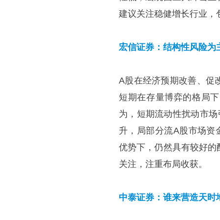
建议关注稳健增长行业，
宏信证券：
结构性风险为
A股在经济预期改善、促
短期在存量博弈的格局下
为，短期流动性扰动市场
升，局部分流A股市场资
优势下，仍然具有较好的
关注，注重布局收获。
中泰证券：
谁来营造天时