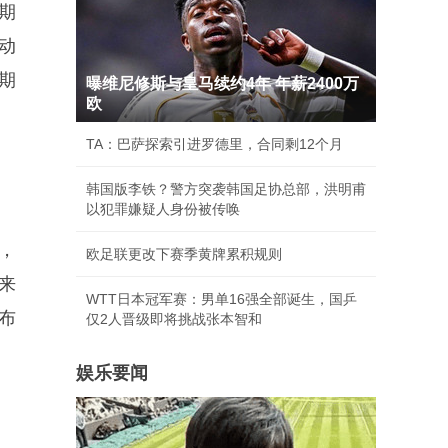
期
动
期
曝维尼修斯与皇马续约4年 年薪2400万
欧
TA：巴萨探索引进罗德里，合同剩12个月
韩国版李铁？警方突袭韩国足协总部，洪明甫
以犯罪嫌疑人身份被传唤
，
欧足联更改下赛季黄牌累积规则
来
WTT日本冠军赛：男单16强全部诞生，国乒
布
仅2人晋级即将挑战张本智和
娱乐要闻