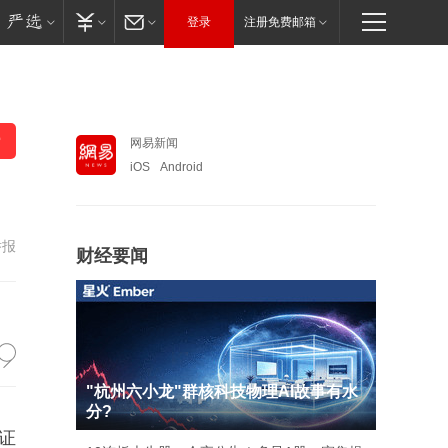
登录
注册免费邮箱
网易新闻
iOS
Android
举报
财经要闻
"杭州六小龙"群核科技物理AI故事有水
分?
证