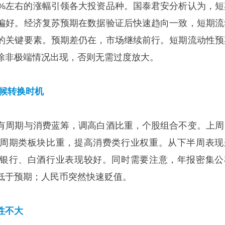
0%左右的涨幅引领各大投资品种。国泰君安分析认为，短
偏好。经济复苏预期在数据验证后快速趋向一致，短期流
的关键要素。预期差仍在，市场继续前行。短期流动性预
除非极端情况出现，否则无需过度放大。
静候转换时机
有周期与消费蓝筹，调高白酒比重，个股组合不变。上周
周期类板块比重，提高消费类行业权重。从下半周表现
银行、白酒行业表现较好。同时需要注意，年报密集公
低于预期；人民币突然快速贬值。
性不大