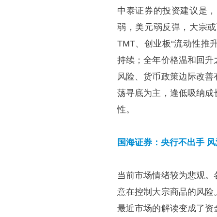
中泰证券的投资建议是，
弱，美元弱反弹，大宗或
TMT、创业板“流动性推
持续；全年价格温和回升
风险、货币政策边际改善
荡寻底为主，逢低吸纳成
性。
国海证券：
央行不出手 
当前市场情绪较为悲观。
意在控制大宗商品的风险
最近市场的解读变成了资