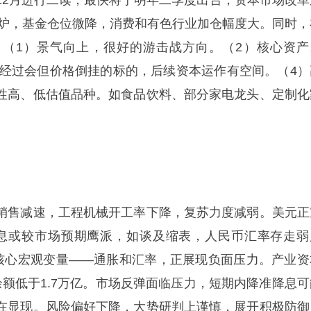
12月进行二读，最快将于明年二季度出台，资本市场改革
报出炉，基金仓位微降，消费和有色行业加仓幅度大。同时，
（1）景气向上，很好的游击战方向。（2）核心资产
增已经过会但价格倒挂的标的，后续资本运作有空间。（4）
性高、低估值品种。如食品饮料、部分家电龙头、定制化
销售减速，工程机械开工率下降，复苏力度减弱。美元正
息或较市场预期鹰派，如谈及缩表，人民币汇率存走弱
核心宏观变量——通胀和汇率，正展现负面压力。产业资
余额低于1.7万亿。市场反弹面临压力，短期内降准降息可
在显现。风险偏好下降，大势研判上谨慎，展开积极防御