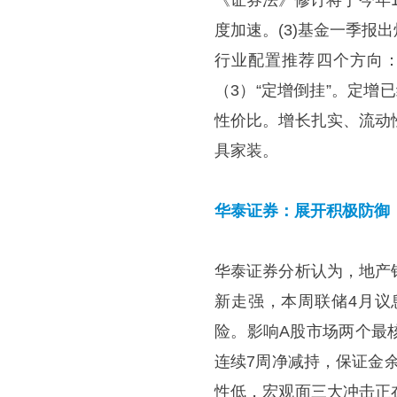
《证券法》修订将于今年
度加速。(3)基金一季
行业配置推荐四个方向：
（3）“定增倒挂”。定
性价比。增长扎实、流动
具家装。
华泰证券：
展开积极防御
华泰证券分析认为，地产
新走强，本周联储4月议
险。影响A股市场两个最
连续7周净减持，保证金
性低，宏观面三大冲击正