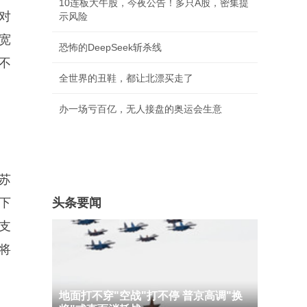
10连板大牛股，今夜公告！多只A股，密集提
对
示风险
宽
恐怖的DeepSeek斩杀线
不
全世界的丑鞋，都让北漂买走了
办一场亏百亿，无人接盘的奥运会生意
苏
下
头条要闻
支
将
地面打不穿"空战"打不停 普京高调"换