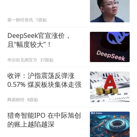
第一财经资讯
1跟贴
DeepSeek官宣涨价，
且“幅度较大”！
华尔街见闻官方
37跟贴
收评：沪指震荡反弹涨
0.57% 煤炭板块集体走强
网易财经
8跟贴
猎奇智能IPO 在中际旭创
的账上越陷越深