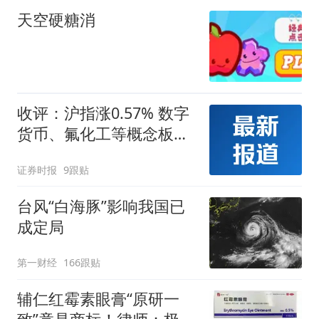
天空硬糖消
收评：沪指涨0.57% 数字
货币、氟化工等概念板块
走强
证券时报
9跟贴
台风“白海豚”影响我国已
成定局
第一财经
166跟贴
辅仁红霉素眼膏“原研一