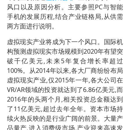
新华社权威快报|我国编制完成新版全月地质图
风口以及原因分析。主要参照PC与智能
知识产权强国建设驶入“快车道”
手机的发展历程,结合产业链格局,从供需
要给全体职工“应休尽休”的底气
两方面进行说明。
曝张一鸣下死命令：不依赖AI蒸馏技术
虚拟现实产业将成为下一个风口。国际机
中国经济展现强大韧性和活力
构预测虚拟现实市场规模到2020年有望突
破千亿美元,未来5年复合增长率超过
100%。从2014年以来,各大厂商纷纷布局
虚拟现实产业,仅2015年一年,各大公司在
VR/AR领域的投资就达到了6.86亿美元,而
2016年的头两个月,相关投资总金额达到
了11亿美元,超过去年全年。资本市场持
续火热反映的是行业广阔的前景。大量产
品量产,进入消费级市场,产业迎来高速发