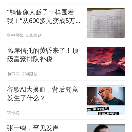
“销售像人贩子一样围着
我！”从600多元变成5万
元，57岁保洁阿姨做医美
鲁中晨报
226跟贴
后眼睛肿到流泪、视物模
糊
离岸信托的黄昏来了！顶
级富豪排队补税
包不同
234跟贴
谷歌AI大换血，背后究竟
发生了什么？
字母榜
张一鸣，罕见发声