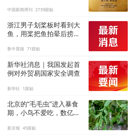
官方回应
中国新闻周刊
2739跟贴
浙江男子划桨板时看到大
鱼，用桨把鱼拍晕后捞
起；当事人：鱼重7斤6
鲁中晨报
71跟贴
两，做成红烧辣子鱼块，
味道很好
新华社消息｜我国发起首
例对外贸易国家安全调查
新华社
1跟贴
北京的“毛毛虫”进入暴食
期，小鸟不爱吃，数亿头
小蜂迎战
新京报
45跟贴