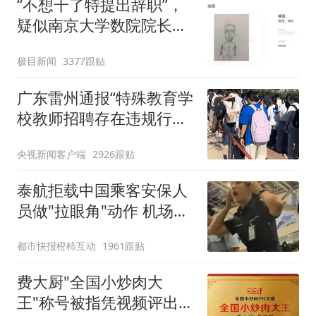
“不想干了特提出辞职”，
疑似南京大学数院院长辞
职信流传，院方回应：喻
极目新闻
3377跟贴
良教授已卸任院长一职，
不清楚辞职信来源；曾用
广东雷州通报“特殊教育学
手绘图做头像
校教师招聘存在违规行
为”：已启动问责程序 副
央视新闻客户端
2926跟贴
校长被停职
泰航拒载中国乘客安保人
员做"拉眼角"动作 机场再
回应
都市快报橙柿互动
1961跟贴
费大厨"全国小炒肉大
王"称号被指凭视频评出