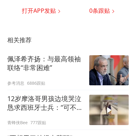
打开APP发贴
0
条跟贴
相关推荐
佩泽希齐扬：与最高领袖
联络“非常困难”
参考消息
6886跟贴
12岁摩洛哥男孩边境哭泣
恳求西班牙士兵：“可不可
以不要把我遣返回国”
青蜂侠Bee
777跟贴