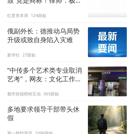
致”竟是商标！律师：极易
误导消费者，不妥
红星资本局
124跟贴
俄副外长：德推动乌局势
升级或致自身陷入灾难
新华社
27跟贴
“中传多个艺术类专业取消
艺考”，网友：文化工作者
一定要有文化，这句话的
都市快报橙柿互动
565跟贴
含金量还在持续上升
多地要求领导干部带头休
假
第一财经资讯
1096跟贴