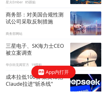
星火Ember
85跟贴
商务部：对美国合规性测
试公司采取反制措施
商务部网站
三星电子、SK海力士CEO
被立案调查
华尔街见闻官方
19跟贴
App内打开
成本拉低100倍 梁文锋把
Claude拉进"斩杀线"
字母榜
54跟贴