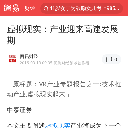
财经
41岁女子为鼓励女儿考上985研究生
郑国霖回应去景区上班被保安拦下
虚拟现实：产业迎来高速发展
24小时不关空调 电费反而更低？
期
陕西柞水突发泥石流致1死2失联
“梅姨”已是老年人 死刑或适用受限
网易财经
0
“事业单位招聘不是人情买卖”
2016-03-18 09:35
·优质财经领域创作者
杭州一小区17楼玻璃幕墙爆裂
原标题：VR产业专题报告之一:技术推
南大数院院长疑辞职信里写不想干了
动产业,虚拟现实起来
美国退回1000亿美元关税
李亚鹏向地铁吐血女孩捐99999元
中泰证券
杨某某拒服兵役 不得录用为公务员
本文主要阐述
虚拟现实
产业将成为下一个